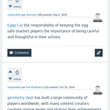
0
votos
respondido
por
farareaa
(
460
puntos)
Sep 6, 2024
Eggy Car
the responsibility of keeping the egg
safe teaches players the importance of being careful
and thoughtful in their actions.
0
votos
respondido
por
horrifiedtoast
(
220
puntos)
Oct 30, 2024
geometry dash
has built a large community of
players worldwide, with many content creators
creating unique levels and sharing their achievements.