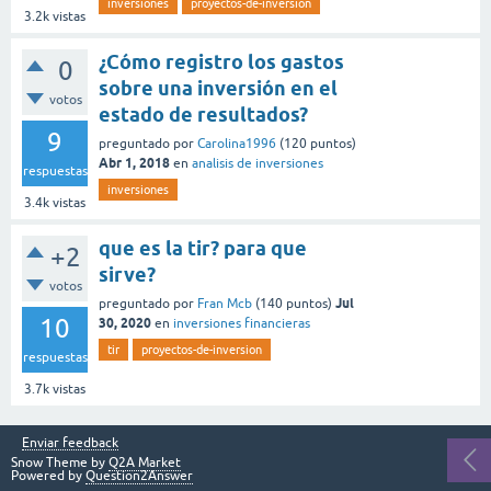
inversiones
proyectos-de-inversion
3.2k
vistas
¿Cómo registro los gastos
0
sobre una inversión en el
votos
estado de resultados?
9
preguntado
por
Carolina1996
(
120
puntos)
Abr 1, 2018
en
analisis de inversiones
respuestas
inversiones
3.4k
vistas
que es la tir? para que
+2
sirve?
votos
Jul
preguntado
por
Fran Mcb
(
140
puntos)
10
30, 2020
en
inversiones financieras
tir
proyectos-de-inversion
respuestas
3.7k
vistas
Enviar feedback
Snow Theme by
Q2A Market
Powered by
Question2Answer