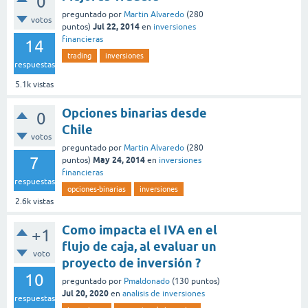
0
preguntado
por
Martin Alvaredo
(
280
votos
Jul 22, 2014
puntos)
en
inversiones
financieras
14
trading
inversiones
respuestas
5.1k
vistas
Opciones binarias desde
0
Chile
votos
preguntado
por
Martin Alvaredo
(
280
7
May 24, 2014
puntos)
en
inversiones
financieras
respuestas
opciones-binarias
inversiones
2.6k
vistas
Como impacta el IVA en el
+1
flujo de caja, al evaluar un
voto
proyecto de inversión ?
10
preguntado
por
Pmaldonado
(
130
puntos)
Jul 20, 2020
en
analisis de inversiones
respuestas