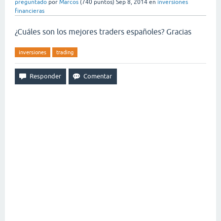
preguntado
por
Marcos
(
740
puntos)
Sep 8, 2014
en
inversiones
financieras
¿Cuáles son los mejores traders españoles? Gracias
inversiones
trading