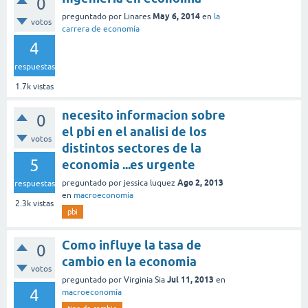
0
May 6, 2014
preguntado
por
Linares
en
la
votos
carrera de economía
4
respuestas
1.7k
vistas
necesito informacion sobre
0
el pbi en el analisi de los
votos
distintos sectores de la
5
economia ...es urgente
Ago 2, 2013
preguntado
por
jessica luquez
respuestas
en
macroeconomía
2.3k
vistas
pbi
Como influye la tasa de
0
cambio en la economia
votos
Jul 11, 2013
preguntado
por
Virginia Sia
en
4
macroeconomía