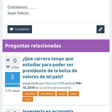
Graciasssss..........
Sean felices
Preguntas relacionadas
¿Que carrera tengo que
0
estudiar para poder ser
votos
presidente de la bolsa de
5
valores de mi pais?
Mar
preguntado
por
NilsonCp
(
150
puntos)
respuestas
18, 2019
en
la carrera de economía
3.7k
vistas
colombia
presidente
cargo
saber
como
Ingenieria en economia