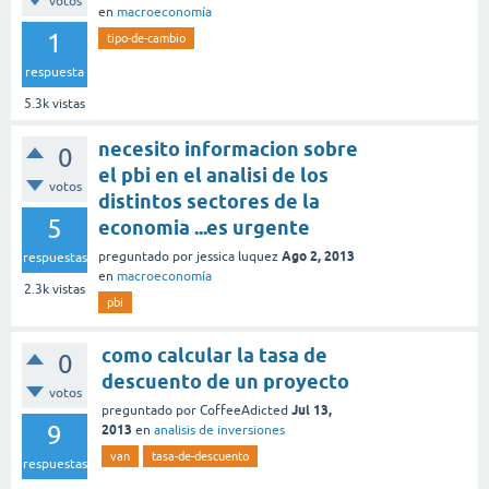
votos
en
macroeconomía
1
tipo-de-cambio
respuesta
5.3k
vistas
necesito informacion sobre
0
el pbi en el analisi de los
votos
distintos sectores de la
5
economia ...es urgente
Ago 2, 2013
preguntado
por
jessica luquez
respuestas
en
macroeconomía
2.3k
vistas
pbi
como calcular la tasa de
0
descuento de un proyecto
votos
Jul 13,
preguntado
por
CoffeeAdicted
9
2013
en
analisis de inversiones
van
tasa-de-descuento
respuestas