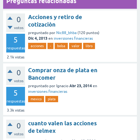
Preguntas relacionadas
Acciones y retiro de
0
cotizaciòn
votos
preguntado
por
Nic88_bhba
(
120
puntos)
5
Dic 4, 2013
en
inversiones financieras
acciones
-
bolsa
valor
libro
respuestas
2.1k
vistas
Comprar onza de plata en
0
Bancomer
votos
Abr 23, 2014
preguntado
por
Ignacio
en
5
inversiones financieras
mexico
plata
respuestas
3.3k
vistas
cuanto valen las acciones
0
de telmex
votos