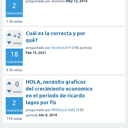
May 12, 2014
preguntado
por
anónimo
2
respuestas
1.3k
vistas
Cuál es la correcta y por
+2
qué?
votos
preguntado
por
ferdinand19
(
140
puntos)
18
Feb 15, 2021
respuestas
4.3k
vistas
HOLA, necesito graficos
0
del crecimiento economico
votos
en el periodo de ricardo
2
lagos por fis
preguntado
por
PRISCILLA DIAZ
(
120
respuestas
Abr 8, 2018
puntos)
718
vistas