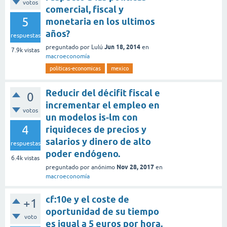
votos
comercial, fiscal y
5
monetaria en los ultimos
años?
respuestas
Jun 18, 2014
preguntado
por
Lulú
en
7.9k
vistas
macroeconomía
politicas-economicas
mexico
Reducir del décifit fiscal e
0
incrementar el empleo en
votos
un modelos is-lm con
4
riquideces de precios y
salarios y dinero de alto
respuestas
poder endógeno.
6.4k
vistas
Nov 28, 2017
preguntado
por
anónimo
en
macroeconomía
cf:10e y el coste de
+1
oportunidad de su tiempo
voto
es igual a 5 euros por hora.