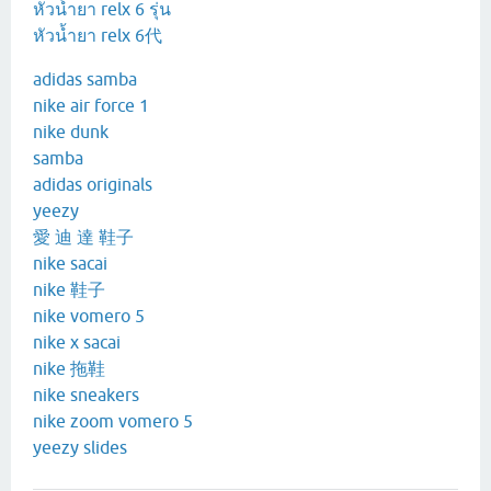
หัวน้ำยา relx 6 รุ่น
หัวน้ำยา relx 6代
adidas samba
nike air force 1
nike dunk
samba
adidas originals
yeezy
愛 迪 達 鞋子
nike sacai
nike 鞋子
nike vomero 5
nike x sacai
nike 拖鞋
nike sneakers
nike zoom vomero 5
yeezy slides