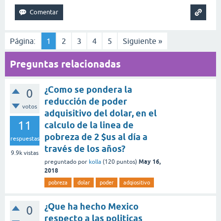
Página:
1
2
3
4
5
Siguiente »
Preguntas relacionadas
¿Como se pondera la
0
reducción de poder
votos
adquisitivo del dolar, en el
11
calculo de la linea de
pobreza de 2 $us al día a
respuestas
través de los años?
9.9k
vistas
May 16,
preguntado
por
kolla
(
120
puntos)
2018
pobreza
dolar
poder
adqiositivo
¿Que ha hecho Mexico
0
respecto a las politicas