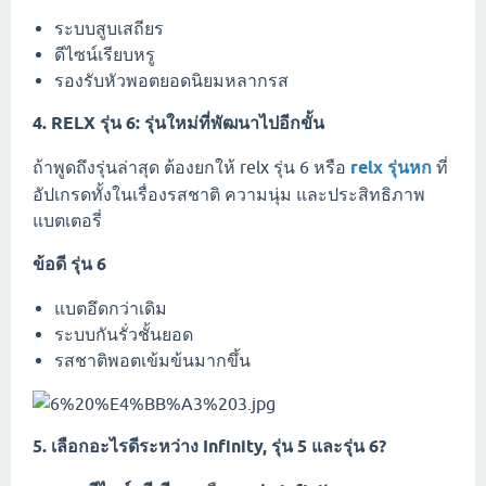
ระบบสูบเสถียร
ดีไซน์เรียบหรู
รองรับหัวพอตยอดนิยมหลากรส
4. RELX รุ่น 6: รุ่นใหม่ที่พัฒนาไปอีกขั้น
ถ้าพูดถึงรุ่นล่าสุด ต้องยกให้ relx รุ่น 6 หรือ
relx รุ่นหก
ที่
อัปเกรดทั้งในเรื่องรสชาติ ความนุ่ม และประสิทธิภาพ
แบตเตอรี่
ข้อดี รุ่น 6
แบตอึดกว่าเดิม
ระบบกันรั่วชั้นยอด
รสชาติพอตเข้มข้นมากขึ้น
5. เลือกอะไรดีระหว่าง Infinity, รุ่น 5 และรุ่น 6?