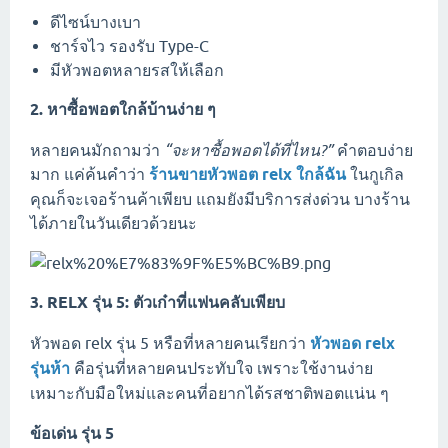
ดีไซน์บางเบา
ชาร์จไว รองรับ Type-C
มีหัวพอตหลายรสให้เลือก
2. หาซื้อพอตใกล้บ้านง่าย ๆ
หลายคนมักถามว่า
“จะหาซื้อพอตได้ที่ไหน?”
คำตอบง่าย
มาก แค่ค้นคำว่า
ร้านขายหัวพอต relx ใกล้ฉัน
ในกูเกิล
คุณก็จะเจอร้านค้าเพียบ แถมยังมีบริการส่งด่วน บางร้าน
ได้ภายในวันเดียวด้วยนะ
3. RELX รุ่น 5: ตัวเก๋าที่แฟนคลับเพียบ
หัวพอด relx รุ่น 5 หรือที่หลายคนเรียกว่า
หัวพอด relx
รุ่นห้า
คือรุ่นที่หลายคนประทับใจ เพราะใช้งานง่าย
เหมาะกับมือใหม่และคนที่อยากได้รสชาติพอตแน่น ๆ
ข้อเด่น รุ่น 5