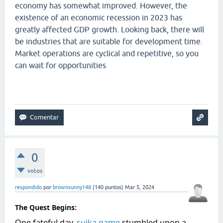
economy has somewhat improved. However, the
existence of an economic recession in 2023 has
greatly affected GDP growth. Looking back, there will
be industries that are suitable for development time.
Market operations are cyclical and repetitive, so you
can wait for opportunities
geometry dash lite
0
votos
respondido
por
brownsunny148
(
140
puntos)
Mar 5, 2024
The Quest Begins:
One fateful day,
suika game
stumbled upon a