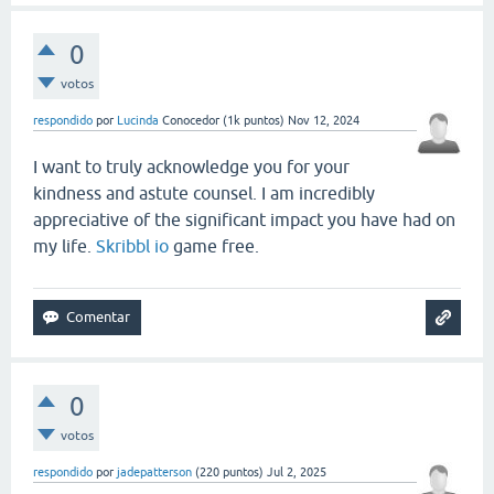
0
votos
respondido
por
Lucinda
Conocedor
(
1k
puntos)
Nov 12, 2024
I want to truly acknowledge you for your
kindness and astute counsel. I am incredibly
appreciative of the significant impact you have had on
my life.
Skribbl io
game free.
0
votos
respondido
por
jadepatterson
(
220
puntos)
Jul 2, 2025