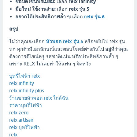
ชอบดีไซน์พรีเมียม:
เลือก
relx infinity
มือใหม่ ใช้งานง่าย:
เลือก
relx รุ่น 5
อยากได้ประสิทธิภาพล้ำ ๆ:
เลือก
relx รุ่น 6
สรุป
ไม่ว่าคุณจะเลือก
หัวพอด relx รุ่น 5
หรือขยับไป relx รุ่น
หก ทุกตัวมีเอกลักษณ์และตอบโจทย์ต่างกันไป อยู่ที่ว่าคุณ
ต้องการดีไซน์หรู รสชาติแน่น หรือประสิทธิภาพล้ำ ๆ
เพราะ RELX ไม่เคยทำให้แฟน ๆ ผิดหวัง
บุหรี่ไฟฟ้า relx
relx infinity
relx infinity plus
ร้านขายหัวพอต relx ใกล้ฉัน
ราคาบุหรี่ไฟฟ้า
relx zero
relx artisan
relx บุหรี่ไฟฟ้า
relx