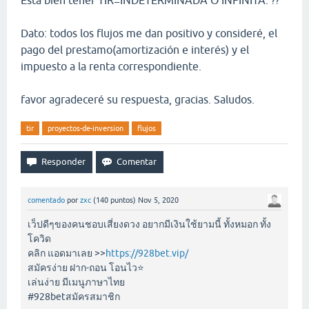
Esta bien tener TIR=INDETERMINADA O INFINITA. ??
Dato: todos los flujos me dan positivo y consideré, el
pago del prestamo(amortización e interés) y el
impuesto a la renta correspondiente.
favor agradeceré su respuesta, gracias. Saludos.
tir
proyectos-de-inversion
flujos
comentado
por
zxc
(
140
puntos)
Nov 5, 2020
เว็ปดีๆของคนชอบเสี่ยงดวง อยากมีเงินใช้ยามนี้ ทั้งหมอก ทั้ง
โควิด
คลิก แอดมาเลย >>
https://928bet.vip/
สมัครง่าย ฝาก-ถอน โอนไว⭐️
เล่นง่าย มีเมนูภาษาไทย
#928betสมัครสมาชิก