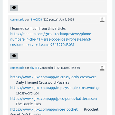
comentado
por
Niko0508
(
220
puntos)
Jun 9, 2024
I learned so much from this article.
https://medium.com/@calltrackingreviews/phone-
numbers-in-the-717-area-code-ideal-for-sales-and-
customer-service-teams-9547970d303f
comentado
por
abv134
Conocedor
(
1.5k
puntos)
Ene 30
https://www.kljlxc.com/app/in-crossy-daily-crossword
Daily Themed Crossword Puzzles
https://www.kljlxc.com/app/in-playsimple-crossword-go
Crossword Go!
https://www.kljlxc.com/app/jp-co-ponos-battlecatsen
The Battle Cats
https://www.kljlxc.com/app/nice-ricochet
Ricochet
Squad: PvP Shooter