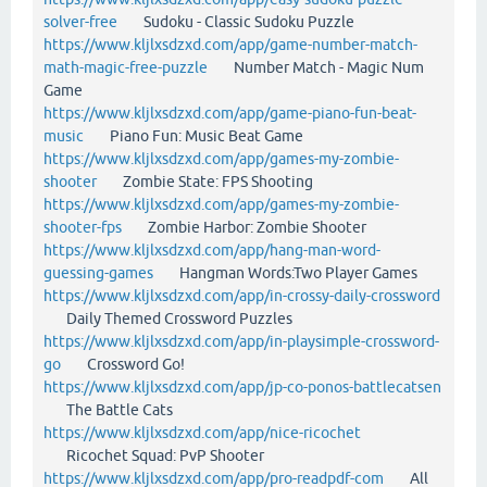
solver-free
Sudoku - Classic Sudoku Puzzle
https://www.kljlxsdzxd.com/app/game-number-match-
math-magic-free-puzzle
Number Match - Magic Num
Game
https://www.kljlxsdzxd.com/app/game-piano-fun-beat-
music
Piano Fun: Music Beat Game
https://www.kljlxsdzxd.com/app/games-my-zombie-
shooter
Zombie State: FPS Shooting
https://www.kljlxsdzxd.com/app/games-my-zombie-
shooter-fps
Zombie Harbor: Zombie Shooter
https://www.kljlxsdzxd.com/app/hang-man-word-
guessing-games
Hangman Words:Two Player Games
https://www.kljlxsdzxd.com/app/in-crossy-daily-crossword
Daily Themed Crossword Puzzles
https://www.kljlxsdzxd.com/app/in-playsimple-crossword-
go
Crossword Go!
https://www.kljlxsdzxd.com/app/jp-co-ponos-battlecatsen
The Battle Cats
https://www.kljlxsdzxd.com/app/nice-ricochet
Ricochet Squad: PvP Shooter
https://www.kljlxsdzxd.com/app/pro-readpdf-com
All