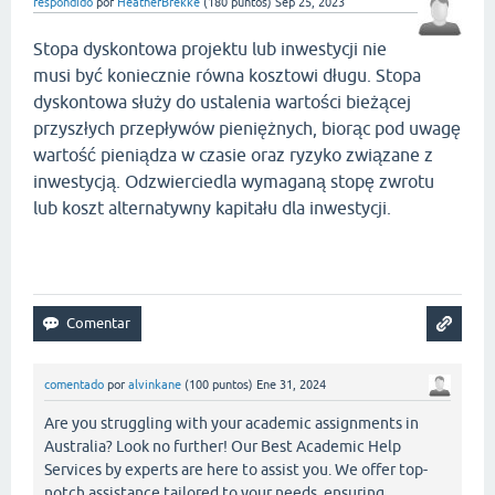
respondido
por
HeatherBrekke
(
180
puntos)
Sep 25, 2023
Stopa dyskontowa projektu lub inwestycji nie
musi być koniecznie równa kosztowi długu. Stopa
dyskontowa służy do ustalenia wartości bieżącej
przyszłych przepływów pieniężnych, biorąc pod uwagę
wartość pieniądza w czasie oraz ryzyko związane z
inwestycją. Odzwierciedla wymaganą stopę zwrotu
lub koszt alternatywny kapitału dla inwestycji.
geometry dash bloodbath
comentado
por
alvinkane
(
100
puntos)
Ene 31, 2024
Are you struggling with your academic assignments in
Australia? Look no further! Our Best Academic Help
Services by experts are here to assist you. We offer top-
notch assistance tailored to your needs, ensuring