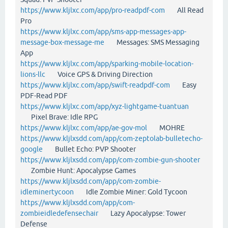
https://www.kljlxc.com/app/pro-readpdf-com
All Read
Pro
https://www.kljlxc.com/app/sms-app-messages-app-
message-box-message-me
Messages: SMS Messaging
App
https://www.kljlxc.com/app/sparking-mobile-location-
lions-llc
Voice GPS & Driving Direction
https://www.kljlxc.com/app/swift-readpdf-com
Easy
PDF-Read PDF
https://www.kljlxc.com/app/xyz-lightgame-tuantuan
Pixel Brave: Idle RPG
https://www.kljlxc.com/app/ae-gov-mol
MOHRE
https://www.kljlxsdd.com/app/com-zeptolab-bulletecho-
google
Bullet Echo: PVP Shooter
https://www.kljlxsdd.com/app/com-zombie-gun-shooter
Zombie Hunt: Apocalypse Games
https://www.kljlxsdd.com/app/com-zombie-
idleminertycoon
Idle Zombie Miner: Gold Tycoon
https://www.kljlxsdd.com/app/com-
zombieidledefensechair
Lazy Apocalypse: Tower
Defense