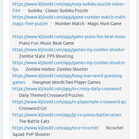
https://www.kljlxsdd.com/app/easy-sudoku-puzzle-solver-
free
Sudoku - Classic Sudoku Puzzle
https://www.kljlxsdd.com/app/game-number-match-math-
magic-free-puzzle
Number Match - Magic Num Game
https://www.kljlxsdd.com/app/game-piano-fun-beat-music
Piano Fun: Music Beat Game
https://www.kljlxsdd.com/app/games-my-zombie-shooter
Zombie State: FPS Shooting
https://www.kljlxsdd.com/app/games-my-zombie-shooter-
fps
Zombie Harbor: Zombie Shooter
https://www.kljlxsdd.com/app/hang-man-word-guessing-
games
Hangman Words:Two Player Games
https://www.kljlxsdd.com/app/in-crossy-daily-crossword
Daily Themed Crossword Puzzles
https://www.kljlxsdd.com/app/in-playsimple-crossword-go
Crossword Go!
https://www.kljlxsdd.com/app/jp-co-ponos-battlecatsen
The Battle Cats
https://www.kljlxsdd.com/app/nice-ricochet
Ricochet
Squad: PvP Shooter