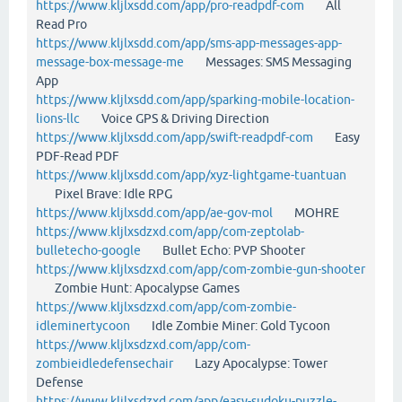
https://www.kljlxsdd.com/app/pro-readpdf-com
All
Read Pro
https://www.kljlxsdd.com/app/sms-app-messages-app-
message-box-message-me
Messages: SMS Messaging
App
https://www.kljlxsdd.com/app/sparking-mobile-location-
lions-llc
Voice GPS & Driving Direction
https://www.kljlxsdd.com/app/swift-readpdf-com
Easy
PDF-Read PDF
https://www.kljlxsdd.com/app/xyz-lightgame-tuantuan
Pixel Brave: Idle RPG
https://www.kljlxsdd.com/app/ae-gov-mol
MOHRE
https://www.kljlxsdzxd.com/app/com-zeptolab-
bulletecho-google
Bullet Echo: PVP Shooter
https://www.kljlxsdzxd.com/app/com-zombie-gun-shooter
Zombie Hunt: Apocalypse Games
https://www.kljlxsdzxd.com/app/com-zombie-
idleminertycoon
Idle Zombie Miner: Gold Tycoon
https://www.kljlxsdzxd.com/app/com-
zombieidledefensechair
Lazy Apocalypse: Tower
Defense
https://www.kljlxsdzxd.com/app/easy-sudoku-puzzle-