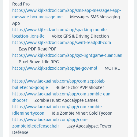
Read Pro
https://www.kljlxsdzxd.com/app/sms-app-messages-app-
message-box-message-me
Messages: SMS Messaging
App
https://www.kljlxsdzxd.com/app/sparking-mobile-
location-lions-llc
Voice GPS & Driving Direction
https://www.kljlxsdzxd.com/app/swift-readpdf-com
Easy PDF-Read PDF
https://www.kljlxsdzxd.com/app/xyz-lightgame-tuantuan
Pixel Brave: Idle RPG
https://www.kljlxsdzxd.com/app/ae-gov-mol
MOHRE
https://www.laokuaihub.com/app/com-zeptolab-
bulletecho-google
Bullet Echo: PVP Shooter
https://www.laokuaihub.com/app/com-zombie-gun-
shooter
Zombie Hunt: Apocalypse Games
https://www.laokuaihub.com/app/com-zombie-
idleminertycoon
Idle Zombie Miner: Gold Tycoon
https://www.laokuaihub.com/app/com-
zombieidledefensechair
Lazy Apocalypse: Tower
Defense