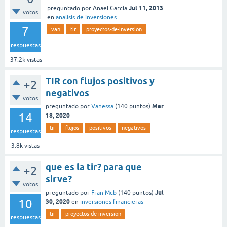
Jul 11, 2013
preguntado
por
Anael Garcia
votos
en
analisis de inversiones
7
van
tir
proyectos-de-inversion
respuestas
37.2k
vistas
TIR con flujos positivos y
+2
negativos
votos
Mar
preguntado
por
Vanessa
(
140
puntos)
14
18, 2020
tir
flujos
positivos
negativos
respuestas
3.8k
vistas
que es la tir? para que
+2
sirve?
votos
Jul
preguntado
por
Fran Mcb
(
140
puntos)
10
30, 2020
en
inversiones financieras
tir
proyectos-de-inversion
respuestas