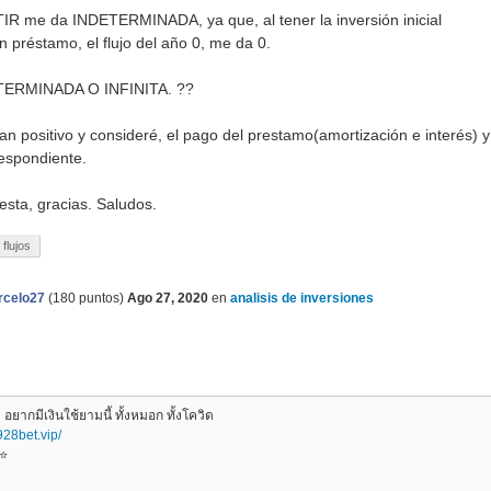
TIR me da INDETERMINADA, ya que, al tener la inversión inicial
 préstamo, el flujo del año 0, me da 0.
ETERMINADA O INFINITA. ??
dan positivo y consideré, el pago del prestamo(amortización e interés) y
respondiente.
sta, gracias. Saludos.
flujos
rcelo27
(
180
puntos)
Ago 27, 2020
en
analisis de inversiones
อยากมีเงินใช้ยามนี้ ทั้งหมอก ทั้งโควิด
/928bet.vip/
⭐️