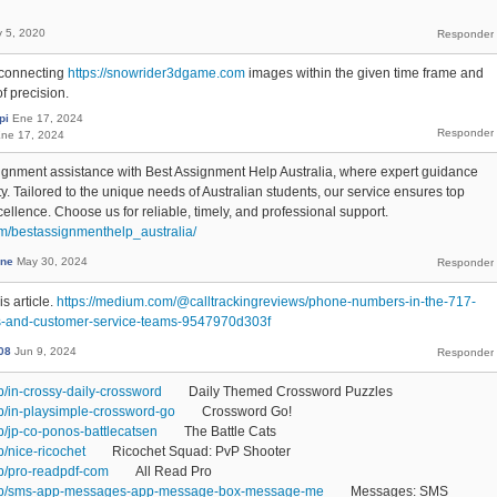
 5, 2020
y connecting
https://snowrider3dgame.com
images within the given time frame and
f precision.
pi
Ene 17, 2024
ne 17, 2024
ignment assistance with Best Assignment Help Australia, where expert guidance
y. Tailored to the unique needs of Australian students, our service ensures top
lence. Choose us for reliable, timely, and professional support.
om/bestassignmenthelp_australia/
ane
May 30, 2024
s article.
https://medium.com/@calltrackingreviews/phone-numbers-in-the-717-
es-and-customer-service-teams-9547970d303f
08
Jun 9, 2024
p/in-crossy-daily-crossword
Daily Themed Crossword Puzzles
pp/in-playsimple-crossword-go
Crossword Go!
p/jp-co-ponos-battlecatsen
The Battle Cats
p/nice-ricochet
Ricochet Squad: PvP Shooter
pp/pro-readpdf-com
All Read Pro
/app/sms-app-messages-app-message-box-message-me
Messages: SMS