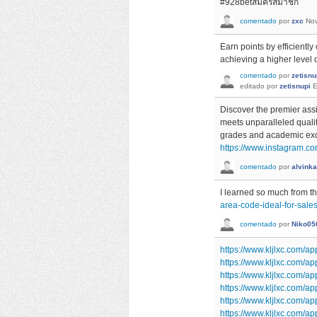
#928betสมัครสมาชิก
comentado
por
zxc
Nov
Earn points by efficientl
achieving a higher level o
comentado
por
zetisnu
editado
por
zetisnupi
E
Discover the premier ass
meets unparalleled qualit
grades and academic excel
https://www.instagram.c
comentado
por
alvink
I learned so much from thi
area-code-ideal-for-sal
comentado
por
Niko05
https://www.kljlxc.com/ap
https://www.kljlxc.com/a
https://www.kljlxc.com/ap
https://www.kljlxc.com/ap
https://www.kljlxc.com/a
https://www.kljlxc.com