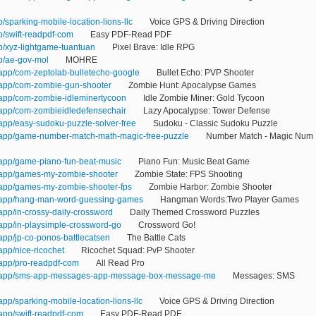
p/sparking-mobile-location-lions-llc
Voice GPS & Driving Direction
p/swift-readpdf-com
Easy PDF-Read PDF
pp/xyz-lightgame-tuantuan
Pixel Brave: Idle RPG
pp/ae-gov-mol
MOHRE
/app/com-zeptolab-bulletecho-google
Bullet Echo: PVP Shooter
m/app/com-zombie-gun-shooter
Zombie Hunt: Apocalypse Games
m/app/com-zombie-idleminertycoon
Idle Zombie Miner: Gold Tycoon
m/app/com-zombieidledefensechair
Lazy Apocalypse: Tower Defense
/app/easy-sudoku-puzzle-solver-free
Sudoku - Classic Sudoku Puzzle
m/app/game-number-match-math-magic-free-puzzle
Number Match - Magic Num
m/app/game-piano-fun-beat-music
Piano Fun: Music Beat Game
m/app/games-my-zombie-shooter
Zombie State: FPS Shooting
m/app/games-my-zombie-shooter-fps
Zombie Harbor: Zombie Shooter
om/app/hang-man-word-guessing-games
Hangman Words:Two Player Games
/app/in-crossy-daily-crossword
Daily Themed Crossword Puzzles
/app/in-playsimple-crossword-go
Crossword Go!
/app/jp-co-ponos-battlecatsen
The Battle Cats
app/nice-ricochet
Ricochet Squad: PvP Shooter
/app/pro-readpdf-com
All Read Pro
om/app/sms-app-messages-app-message-box-message-me
Messages: SMS
app/sparking-mobile-location-lions-llc
Voice GPS & Driving Direction
/app/swift-readpdf-com
Easy PDF-Read PDF