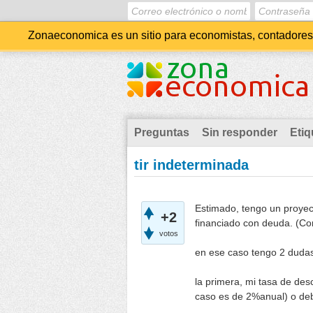
Zonaeconomica es un sitio para economistas, contadores, 
Preguntas
Sin responder
Etiq
tir indeterminada
Estimado, tengo un proyect
+2
financiado con deuda. (Con
votos
en ese caso tengo 2 duda
la primera, mi tasa de des
caso es de 2%anual) o deb