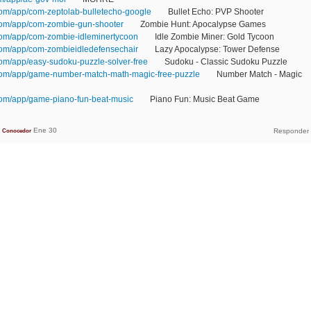
com/app/com-zeptolab-bulletecho-google
Bullet Echo: PVP Shooter
com/app/com-zombie-gun-shooter
Zombie Hunt: Apocalypse Games
com/app/com-zombie-idleminertycoon
Idle Zombie Miner: Gold Tycoon
com/app/com-zombieidledefensechair
Lazy Apocalypse: Tower Defense
com/app/easy-sudoku-puzzle-solver-free
Sudoku - Classic Sudoku Puzzle
.com/app/game-number-match-math-magic-free-puzzle
Number Match - Magic
com/app/game-piano-fun-beat-music
Piano Fun: Music Beat Game
Ene 30
Conocedor