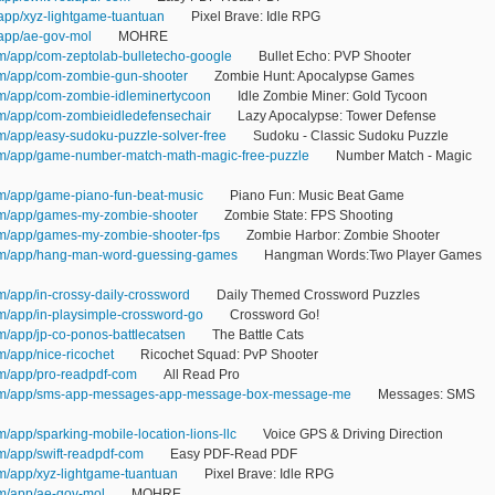
/app/xyz-lightgame-tuantuan
Pixel Brave: Idle RPG
/app/ae-gov-mol
MOHRE
om/app/com-zeptolab-bulletecho-google
Bullet Echo: PVP Shooter
com/app/com-zombie-gun-shooter
Zombie Hunt: Apocalypse Games
com/app/com-zombie-idleminertycoon
Idle Zombie Miner: Gold Tycoon
com/app/com-zombieidledefensechair
Lazy Apocalypse: Tower Defense
om/app/easy-sudoku-puzzle-solver-free
Sudoku - Classic Sudoku Puzzle
com/app/game-number-match-math-magic-free-puzzle
Number Match - Magic
com/app/game-piano-fun-beat-music
Piano Fun: Music Beat Game
com/app/games-my-zombie-shooter
Zombie State: FPS Shooting
com/app/games-my-zombie-shooter-fps
Zombie Harbor: Zombie Shooter
.com/app/hang-man-word-guessing-games
Hangman Words:Two Player Games
om/app/in-crossy-daily-crossword
Daily Themed Crossword Puzzles
om/app/in-playsimple-crossword-go
Crossword Go!
om/app/jp-co-ponos-battlecatsen
The Battle Cats
m/app/nice-ricochet
Ricochet Squad: PvP Shooter
om/app/pro-readpdf-com
All Read Pro
.com/app/sms-app-messages-app-message-box-message-me
Messages: SMS
m/app/sparking-mobile-location-lions-llc
Voice GPS & Driving Direction
om/app/swift-readpdf-com
Easy PDF-Read PDF
om/app/xyz-lightgame-tuantuan
Pixel Brave: Idle RPG
om/app/ae-gov-mol
MOHRE