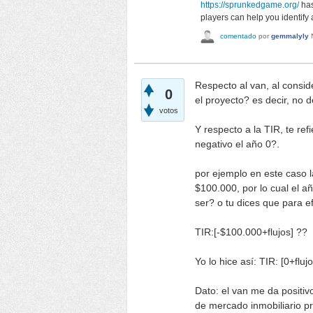
https://sprunkedgame.org/
has
players can help you identify
comentado
por
gemmalyly
Respecto al van, al consid
0
el proyecto? es decir, no d
votos
Y respecto a la TIR, te ref
negativo el año 0?.
por ejemplo en este caso l
$100.000, por lo cual el 
ser? o tu dices que para efe
TIR:[-$100.000+flujos] ??
Yo lo hice así: TIR: [0+flu
Dato: el van me da positiv
de mercado inmobiliario pr