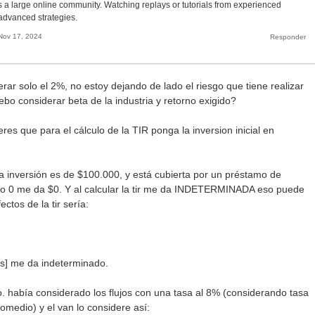
 a large online community. Watching replays or tutorials from experienced
 advanced strategies.
Nov 17, 2024
erar solo el 2%, no estoy dejando de lado el riesgo que tiene realizar
ebo considerar beta de la industria y retorno exigido?
ieres que para el cálculo de la TIR ponga la inversion inicial en
a inversión es de $100.000, y está cubierta por un préstamo de
año 0 me da $0. Y al calcular la tir me da INDETERMINADA eso puede
ctos de la tir sería:
jos] me da indeterminado.
o. había considerado los flujos con una tasa al 8% (considerando tasa
omedio) y el van lo considere así: