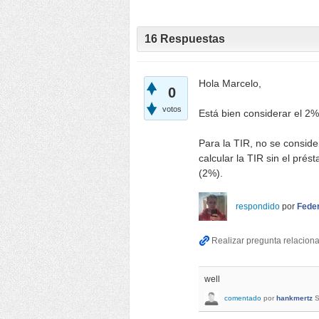
16
Respuestas
Hola Marcelo,
0
votos
Está bien considerar el 2%
Para la TIR, no se conside
calcular la TIR sin el pré
(2%).
respondido
por
Fede
well
comentado
por
hankmertz
S