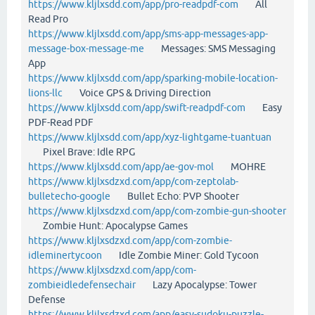
https://www.kljlxsdd.com/app/pro-readpdf-com
All
Read Pro
https://www.kljlxsdd.com/app/sms-app-messages-app-
message-box-message-me
Messages: SMS Messaging
App
https://www.kljlxsdd.com/app/sparking-mobile-location-
lions-llc
Voice GPS & Driving Direction
https://www.kljlxsdd.com/app/swift-readpdf-com
Easy
PDF-Read PDF
https://www.kljlxsdd.com/app/xyz-lightgame-tuantuan
Pixel Brave: Idle RPG
https://www.kljlxsdd.com/app/ae-gov-mol
MOHRE
https://www.kljlxsdzxd.com/app/com-zeptolab-
bulletecho-google
Bullet Echo: PVP Shooter
https://www.kljlxsdzxd.com/app/com-zombie-gun-shooter
Zombie Hunt: Apocalypse Games
https://www.kljlxsdzxd.com/app/com-zombie-
idleminertycoon
Idle Zombie Miner: Gold Tycoon
https://www.kljlxsdzxd.com/app/com-
zombieidledefensechair
Lazy Apocalypse: Tower
Defense
https://www.kljlxsdzxd.com/app/easy-sudoku-puzzle-