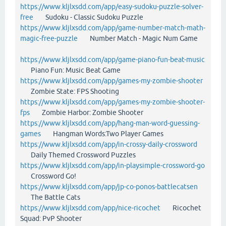
https://www.kljlxsdd.com/app/easy-sudoku-puzzle-solver-
free
Sudoku - Classic Sudoku Puzzle
https://www.kljlxsdd.com/app/game-number-match-math-
magic-free-puzzle
Number Match - Magic Num Game
https://www.kljlxsdd.com/app/game-piano-fun-beat-music
Piano Fun: Music Beat Game
https://www.kljlxsdd.com/app/games-my-zombie-shooter
Zombie State: FPS Shooting
https://www.kljlxsdd.com/app/games-my-zombie-shooter-
fps
Zombie Harbor: Zombie Shooter
https://www.kljlxsdd.com/app/hang-man-word-guessing-
games
Hangman Words:Two Player Games
https://www.kljlxsdd.com/app/in-crossy-daily-crossword
Daily Themed Crossword Puzzles
https://www.kljlxsdd.com/app/in-playsimple-crossword-go
Crossword Go!
https://www.kljlxsdd.com/app/jp-co-ponos-battlecatsen
The Battle Cats
https://www.kljlxsdd.com/app/nice-ricochet
Ricochet
Squad: PvP Shooter