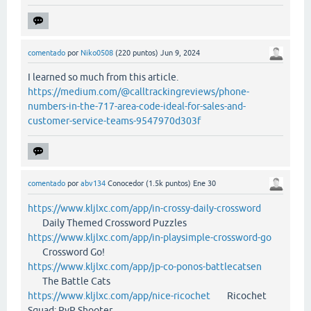
comentado
por
Niko0508
(
220
puntos)
Jun 9, 2024
I learned so much from this article.
https://medium.com/@calltrackingreviews/phone-
numbers-in-the-717-area-code-ideal-for-sales-and-
customer-service-teams-9547970d303f
comentado
por
abv134
Conocedor
(
1.5k
puntos)
Ene 30
https://www.kljlxc.com/app/in-crossy-daily-crossword
Daily Themed Crossword Puzzles
https://www.kljlxc.com/app/in-playsimple-crossword-go
Crossword Go!
https://www.kljlxc.com/app/jp-co-ponos-battlecatsen
The Battle Cats
https://www.kljlxc.com/app/nice-ricochet
Ricochet
Squad: PvP Shooter