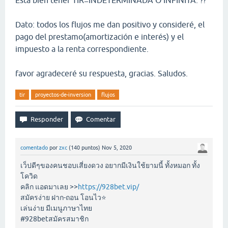
Esta bien tener TIR=INDETERMINADA O INFINITA. ??
Dato: todos los flujos me dan positivo y consideré, el
pago del prestamo(amortización e interés) y el
impuesto a la renta correspondiente.
favor agradeceré su respuesta, gracias. Saludos.
tir
proyectos-de-inversion
flujos
comentado
por
zxc
(
140
puntos)
Nov 5, 2020
เว็ปดีๆของคนชอบเสี่ยงดวง อยากมีเงินใช้ยามนี้ ทั้งหมอก ทั้ง
โควิด
คลิก แอดมาเลย >>
https://928bet.vip/
สมัครง่าย ฝาก-ถอน โอนไว⭐️
เล่นง่าย มีเมนูภาษาไทย
#928betสมัครสมาชิก