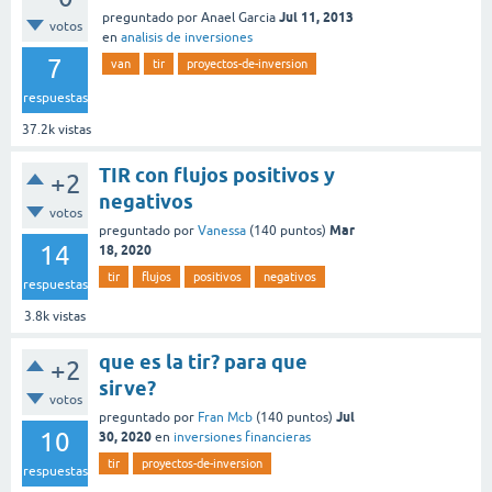
Jul 11, 2013
preguntado
por
Anael Garcia
votos
en
analisis de inversiones
7
van
tir
proyectos-de-inversion
respuestas
37.2k
vistas
TIR con flujos positivos y
+2
negativos
votos
Mar
preguntado
por
Vanessa
(
140
puntos)
14
18, 2020
tir
flujos
positivos
negativos
respuestas
3.8k
vistas
que es la tir? para que
+2
sirve?
votos
Jul
preguntado
por
Fran Mcb
(
140
puntos)
10
30, 2020
en
inversiones financieras
tir
proyectos-de-inversion
respuestas