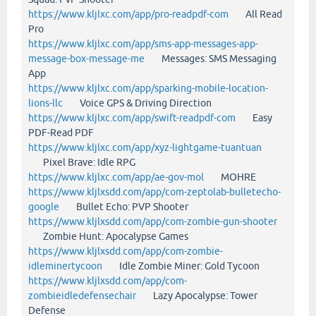
https://www.kljlxc.com/app/pro-readpdf-com
All Read
Pro
https://www.kljlxc.com/app/sms-app-messages-app-
message-box-message-me
Messages: SMS Messaging
App
https://www.kljlxc.com/app/sparking-mobile-location-
lions-llc
Voice GPS & Driving Direction
https://www.kljlxc.com/app/swift-readpdf-com
Easy
PDF-Read PDF
https://www.kljlxc.com/app/xyz-lightgame-tuantuan
Pixel Brave: Idle RPG
https://www.kljlxc.com/app/ae-gov-mol
MOHRE
https://www.kljlxsdd.com/app/com-zeptolab-bulletecho-
google
Bullet Echo: PVP Shooter
https://www.kljlxsdd.com/app/com-zombie-gun-shooter
Zombie Hunt: Apocalypse Games
https://www.kljlxsdd.com/app/com-zombie-
idleminertycoon
Idle Zombie Miner: Gold Tycoon
https://www.kljlxsdd.com/app/com-
zombieidledefensechair
Lazy Apocalypse: Tower
Defense