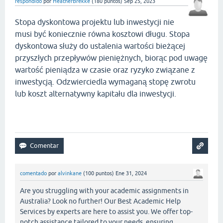
respondido
por
HeatherBrekke
(
180
puntos)
Sep 25, 2023
Stopa dyskontowa projektu lub inwestycji nie
musi być koniecznie równa kosztowi długu. Stopa
dyskontowa służy do ustalenia wartości bieżącej
przyszłych przepływów pieniężnych, biorąc pod uwagę
wartość pieniądza w czasie oraz ryzyko związane z
inwestycją. Odzwierciedla wymaganą stopę zwrotu
lub koszt alternatywny kapitału dla inwestycji.
geometry dash bloodbath
comentado
por
alvinkane
(
100
puntos)
Ene 31, 2024
Are you struggling with your academic assignments in
Australia? Look no further! Our Best Academic Help
Services by experts are here to assist you. We offer top-
notch assistance tailored to your needs, ensuring