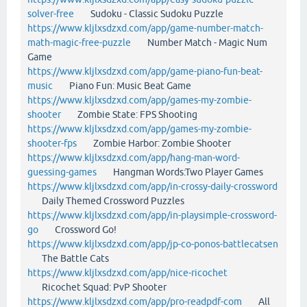
solver-free
Sudoku - Classic Sudoku Puzzle
https://www.kljlxsdzxd.com/app/game-number-match-
math-magic-free-puzzle
Number Match - Magic Num
Game
https://www.kljlxsdzxd.com/app/game-piano-fun-beat-
music
Piano Fun: Music Beat Game
https://www.kljlxsdzxd.com/app/games-my-zombie-
shooter
Zombie State: FPS Shooting
https://www.kljlxsdzxd.com/app/games-my-zombie-
shooter-fps
Zombie Harbor: Zombie Shooter
https://www.kljlxsdzxd.com/app/hang-man-word-
guessing-games
Hangman Words:Two Player Games
https://www.kljlxsdzxd.com/app/in-crossy-daily-crossword
Daily Themed Crossword Puzzles
https://www.kljlxsdzxd.com/app/in-playsimple-crossword-
go
Crossword Go!
https://www.kljlxsdzxd.com/app/jp-co-ponos-battlecatsen
The Battle Cats
https://www.kljlxsdzxd.com/app/nice-ricochet
Ricochet Squad: PvP Shooter
https://www.kljlxsdzxd.com/app/pro-readpdf-com
All