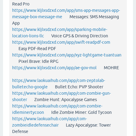
Read Pro
https://www.kljlxsdzxd.com/app/sms-app-messages-app-
message-box-message-me
Messages: SMS Messaging
App
https://www.kljlxsdzxd.com/app/sparking-mobile-
location-lions-llc
Voice GPS & Driving Direction
https://www.kljlxsdzxd.com/app/swift-readpdf-com
Easy PDF-Read PDF
https://www.kljlxsdzxd.com/app/xyz-lightgame-tuantuan
Pixel Brave: Idle RPG
https://www.kljlxsdzxd.com/app/ae-gov-mol
MOHRE
https://www.laokuaihub.com/app/com-zeptolab-
bulletecho-google
Bullet Echo: PVP Shooter
https://www.laokuaihub.com/app/com-zombie-gun-
shooter
Zombie Hunt: Apocalypse Games
https://www.laokuaihub.com/app/com-zombie-
idleminertycoon
Idle Zombie Miner: Gold Tycoon
https://www.laokuaihub.com/app/com-
zombieidledefensechair
Lazy Apocalypse: Tower
Defense