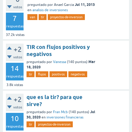
Jul 11, 2013
preguntado
por
Anael Garcia
votos
en
analisis de inversiones
7
van
tir
proyectos-de-inversion
respuestas
37.2k
vistas
TIR con flujos positivos y
+2
negativos
votos
Mar
preguntado
por
Vanessa
(
140
puntos)
14
18, 2020
tir
flujos
positivos
negativos
respuestas
3.8k
vistas
que es la tir? para que
+2
sirve?
votos
Jul
preguntado
por
Fran Mcb
(
140
puntos)
10
30, 2020
en
inversiones financieras
tir
proyectos-de-inversion
respuestas