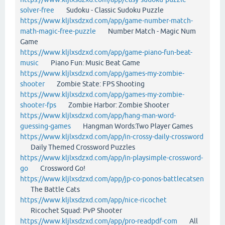
solver-free
Sudoku - Classic Sudoku Puzzle
https://www.kljlxsdzxd.com/app/game-number-match-
math-magic-free-puzzle
Number Match - Magic Num
Game
https://www.kljlxsdzxd.com/app/game-piano-fun-beat-
music
Piano Fun: Music Beat Game
https://www.kljlxsdzxd.com/app/games-my-zombie-
shooter
Zombie State: FPS Shooting
https://www.kljlxsdzxd.com/app/games-my-zombie-
shooter-fps
Zombie Harbor: Zombie Shooter
https://www.kljlxsdzxd.com/app/hang-man-word-
guessing-games
Hangman Words:Two Player Games
https://www.kljlxsdzxd.com/app/in-crossy-daily-crossword
Daily Themed Crossword Puzzles
https://www.kljlxsdzxd.com/app/in-playsimple-crossword-
go
Crossword Go!
https://www.kljlxsdzxd.com/app/jp-co-ponos-battlecatsen
The Battle Cats
https://www.kljlxsdzxd.com/app/nice-ricochet
Ricochet Squad: PvP Shooter
https://www.kljlxsdzxd.com/app/pro-readpdf-com
All