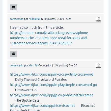
comentado
por
Niko0508
(
220
puntos)
Jun 9, 2024
I learned so much from this article.
https://medium.com/@calltrackingreviews/phone-
numbers-in-the-717-area-code-ideal-for-sales-and-
customer-service-teams-9547970d303f
comentado
por
abv134
Conocedor
(
1.5k
puntos)
Ene 30
https://www.kljlxc.com/app/in-crossy-daily-crossword
Daily Themed Crossword Puzzles
https://www.kljlxc.com/app/in-playsimple-crossword-go
Crossword Go!
https://www.kljlxc.com/app/jp-co-ponos-battlecatsen
The Battle Cats
https://www.kljlxc.com/app/nice-ricochet
Ricochet
Squad: PvP Shooter