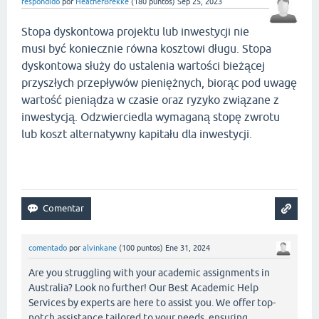
respondido
por
HeatherBrekke
(
180
puntos)
Sep 25, 2023
Stopa dyskontowa projektu lub inwestycji nie
musi być koniecznie równa kosztowi długu. Stopa
dyskontowa służy do ustalenia wartości bieżącej
przyszłych przepływów pieniężnych, biorąc pod uwagę
wartość pieniądza w czasie oraz ryzyko związane z
inwestycją. Odzwierciedla wymaganą stopę zwrotu
lub koszt alternatywny kapitału dla inwestycji.
geometry dash bloodbath
comentado
por
alvinkane
(
100
puntos)
Ene 31, 2024
Are you struggling with your academic assignments in
Australia? Look no further! Our Best Academic Help
Services by experts are here to assist you. We offer top-
notch assistance tailored to your needs, ensuring