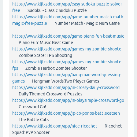
https://www.kljlxsdd.com/app/easy-sudoku-puzzle-solver-
free
Sudoku - Classic Sudoku Puzzle
https://www.kljlxsdd.com/app/game-number-match-math-
magic-free-puzzle
Number Match - Magic Num Game
https://www.kljlxsdd.com/app/game-piano-fun-beat-music
Piano Fun: Music Beat Game
https://www.kljlxsdd.com/app/games-my-zombie-shooter
Zombie State: FPS Shooting
https://www.kljlxsdd.com/app/games-my-zombie-shooter-
fps
Zombie Harbor: Zombie Shooter
https://www.kljlxsdd.com/app/hang-man-word-guessing-
games
Hangman Words:Two Player Games
https://www.kljlxsdd.com/app/in-crossy-daily-crossword
Daily Themed Crossword Puzzles
https://www.kljlxsdd.com/app/in-playsimple-crossword-go
Crossword Go!
https://www.kljlxsdd.com/app/jp-co-ponos-battlecatsen
The Battle Cats
https://www.kljlxsdd.com/app/nice-ricochet
Ricochet
Squad: PvP Shooter