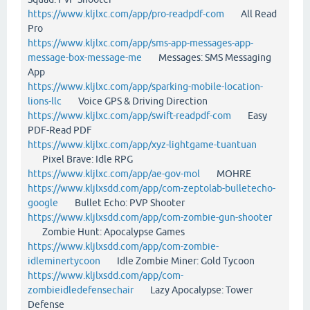
https://www.kljlxc.com/app/pro-readpdf-com
All Read
Pro
https://www.kljlxc.com/app/sms-app-messages-app-
message-box-message-me
Messages: SMS Messaging
App
https://www.kljlxc.com/app/sparking-mobile-location-
lions-llc
Voice GPS & Driving Direction
https://www.kljlxc.com/app/swift-readpdf-com
Easy
PDF-Read PDF
https://www.kljlxc.com/app/xyz-lightgame-tuantuan
Pixel Brave: Idle RPG
https://www.kljlxc.com/app/ae-gov-mol
MOHRE
https://www.kljlxsdd.com/app/com-zeptolab-bulletecho-
google
Bullet Echo: PVP Shooter
https://www.kljlxsdd.com/app/com-zombie-gun-shooter
Zombie Hunt: Apocalypse Games
https://www.kljlxsdd.com/app/com-zombie-
idleminertycoon
Idle Zombie Miner: Gold Tycoon
https://www.kljlxsdd.com/app/com-
zombieidledefensechair
Lazy Apocalypse: Tower
Defense