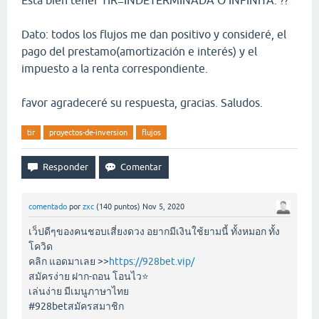
Esta bien tener TIR=INDETERMINADA O INFINITA. ??
Dato: todos los flujos me dan positivo y consideré, el
pago del prestamo(amortización e interés) y el
impuesto a la renta correspondiente.
favor agradeceré su respuesta, gracias. Saludos.
tir
proyectos-de-inversion
flujos
comentado
por
zxc
(
140
puntos)
Nov 5, 2020
เว็ปดีๆของคนชอบเสี่ยงดวง อยากมีเงินใช้ยามนี้ ทั้งหมอก ทั้ง
โควิด
คลิก แอดมาเลย >>
https://928bet.vip/
สมัครง่าย ฝาก-ถอน โอนไว⭐️
เล่นง่าย มีเมนูภาษาไทย
#928betสมัครสมาชิก