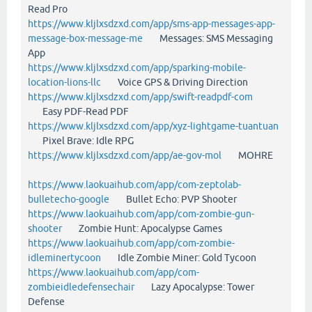
Read Pro
https://www.kljlxsdzxd.com/app/sms-app-messages-app-
message-box-message-me
Messages: SMS Messaging
App
https://www.kljlxsdzxd.com/app/sparking-mobile-
location-lions-llc
Voice GPS & Driving Direction
https://www.kljlxsdzxd.com/app/swift-readpdf-com
Easy PDF-Read PDF
https://www.kljlxsdzxd.com/app/xyz-lightgame-tuantuan
Pixel Brave: Idle RPG
https://www.kljlxsdzxd.com/app/ae-gov-mol
MOHRE
https://www.laokuaihub.com/app/com-zeptolab-
bulletecho-google
Bullet Echo: PVP Shooter
https://www.laokuaihub.com/app/com-zombie-gun-
shooter
Zombie Hunt: Apocalypse Games
https://www.laokuaihub.com/app/com-zombie-
idleminertycoon
Idle Zombie Miner: Gold Tycoon
https://www.laokuaihub.com/app/com-
zombieidledefensechair
Lazy Apocalypse: Tower
Defense