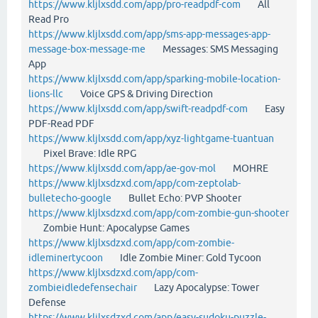
https://www.kljlxsdd.com/app/pro-readpdf-com
All
Read Pro
https://www.kljlxsdd.com/app/sms-app-messages-app-
message-box-message-me
Messages: SMS Messaging
App
https://www.kljlxsdd.com/app/sparking-mobile-location-
lions-llc
Voice GPS & Driving Direction
https://www.kljlxsdd.com/app/swift-readpdf-com
Easy
PDF-Read PDF
https://www.kljlxsdd.com/app/xyz-lightgame-tuantuan
Pixel Brave: Idle RPG
https://www.kljlxsdd.com/app/ae-gov-mol
MOHRE
https://www.kljlxsdzxd.com/app/com-zeptolab-
bulletecho-google
Bullet Echo: PVP Shooter
https://www.kljlxsdzxd.com/app/com-zombie-gun-shooter
Zombie Hunt: Apocalypse Games
https://www.kljlxsdzxd.com/app/com-zombie-
idleminertycoon
Idle Zombie Miner: Gold Tycoon
https://www.kljlxsdzxd.com/app/com-
zombieidledefensechair
Lazy Apocalypse: Tower
Defense
https://www.kljlxsdzxd.com/app/easy-sudoku-puzzle-