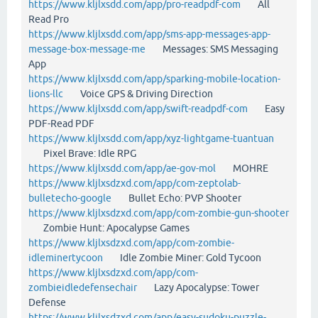
https://www.kljlxsdd.com/app/pro-readpdf-com
All
Read Pro
https://www.kljlxsdd.com/app/sms-app-messages-app-
message-box-message-me
Messages: SMS Messaging
App
https://www.kljlxsdd.com/app/sparking-mobile-location-
lions-llc
Voice GPS & Driving Direction
https://www.kljlxsdd.com/app/swift-readpdf-com
Easy
PDF-Read PDF
https://www.kljlxsdd.com/app/xyz-lightgame-tuantuan
Pixel Brave: Idle RPG
https://www.kljlxsdd.com/app/ae-gov-mol
MOHRE
https://www.kljlxsdzxd.com/app/com-zeptolab-
bulletecho-google
Bullet Echo: PVP Shooter
https://www.kljlxsdzxd.com/app/com-zombie-gun-shooter
Zombie Hunt: Apocalypse Games
https://www.kljlxsdzxd.com/app/com-zombie-
idleminertycoon
Idle Zombie Miner: Gold Tycoon
https://www.kljlxsdzxd.com/app/com-
zombieidledefensechair
Lazy Apocalypse: Tower
Defense
https://www.kljlxsdzxd.com/app/easy-sudoku-puzzle-