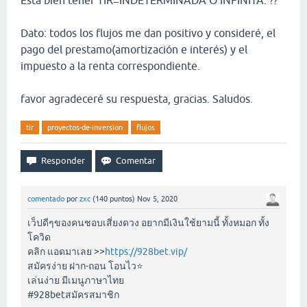
Esta bien tener TIR=INDETERMINADA O INFINITA. ??
Dato: todos los flujos me dan positivo y consideré, el
pago del prestamo(amortización e interés) y el
impuesto a la renta correspondiente.
favor agradeceré su respuesta, gracias. Saludos.
tir
proyectos-de-inversion
flujos
comentado
por
zxc
(
140
puntos)
Nov 5, 2020
เว็ปดีๆของคนชอบเสี่ยงดวง อยากมีเงินใช้ยามนี้ ทั้งหมอก ทั้ง
โควิด
คลิก แอดมาเลย >>
https://928bet.vip/
สมัครง่าย ฝาก-ถอน โอนไว⭐️
เล่นง่าย มีเมนูภาษาไทย
#928betสมัครสมาชิก