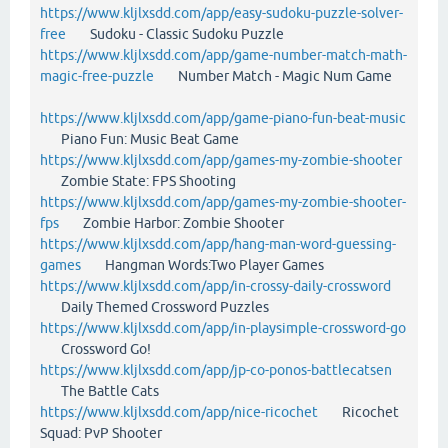
https://www.kljlxsdd.com/app/easy-sudoku-puzzle-solver-
free
Sudoku - Classic Sudoku Puzzle
https://www.kljlxsdd.com/app/game-number-match-math-
magic-free-puzzle
Number Match - Magic Num Game
https://www.kljlxsdd.com/app/game-piano-fun-beat-music
Piano Fun: Music Beat Game
https://www.kljlxsdd.com/app/games-my-zombie-shooter
Zombie State: FPS Shooting
https://www.kljlxsdd.com/app/games-my-zombie-shooter-
fps
Zombie Harbor: Zombie Shooter
https://www.kljlxsdd.com/app/hang-man-word-guessing-
games
Hangman Words:Two Player Games
https://www.kljlxsdd.com/app/in-crossy-daily-crossword
Daily Themed Crossword Puzzles
https://www.kljlxsdd.com/app/in-playsimple-crossword-go
Crossword Go!
https://www.kljlxsdd.com/app/jp-co-ponos-battlecatsen
The Battle Cats
https://www.kljlxsdd.com/app/nice-ricochet
Ricochet
Squad: PvP Shooter