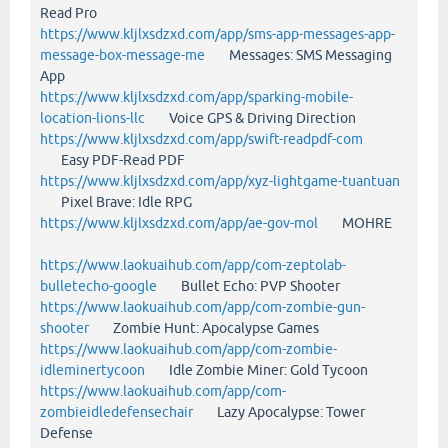
Read Pro
https://www.kljlxsdzxd.com/app/sms-app-messages-app-
message-box-message-me
Messages: SMS Messaging
App
https://www.kljlxsdzxd.com/app/sparking-mobile-
location-lions-llc
Voice GPS & Driving Direction
https://www.kljlxsdzxd.com/app/swift-readpdf-com
Easy PDF-Read PDF
https://www.kljlxsdzxd.com/app/xyz-lightgame-tuantuan
Pixel Brave: Idle RPG
https://www.kljlxsdzxd.com/app/ae-gov-mol
MOHRE
https://www.laokuaihub.com/app/com-zeptolab-
bulletecho-google
Bullet Echo: PVP Shooter
https://www.laokuaihub.com/app/com-zombie-gun-
shooter
Zombie Hunt: Apocalypse Games
https://www.laokuaihub.com/app/com-zombie-
idleminertycoon
Idle Zombie Miner: Gold Tycoon
https://www.laokuaihub.com/app/com-
zombieidledefensechair
Lazy Apocalypse: Tower
Defense