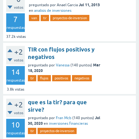
Jul 11, 2013
preguntado
por
Anael Garcia
votos
en
analisis de inversiones
7
van
tir
proyectos-de-inversion
respuestas
37.2k
vistas
TIR con flujos positivos y
+2
negativos
votos
Mar
preguntado
por
Vanessa
(
140
puntos)
14
18, 2020
tir
flujos
positivos
negativos
respuestas
3.8k
vistas
que es la tir? para que
+2
sirve?
votos
Jul
preguntado
por
Fran Mcb
(
140
puntos)
10
30, 2020
en
inversiones financieras
tir
proyectos-de-inversion
respuestas