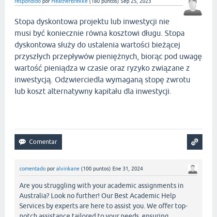
respondido
por
HeatherBrekke
(
180
puntos)
Sep 25, 2023
Stopa dyskontowa projektu lub inwestycji nie
musi być koniecznie równa kosztowi długu. Stopa
dyskontowa służy do ustalenia wartości bieżącej
przyszłych przepływów pieniężnych, biorąc pod uwagę
wartość pieniądza w czasie oraz ryzyko związane z
inwestycją. Odzwierciedla wymaganą stopę zwrotu
lub koszt alternatywny kapitału dla inwestycji.
geometry dash bloodbath
comentado
por
alvinkane
(
100
puntos)
Ene 31, 2024
Are you struggling with your academic assignments in
Australia? Look no further! Our Best Academic Help
Services by experts are here to assist you. We offer top-
notch assistance tailored to your needs, ensuring