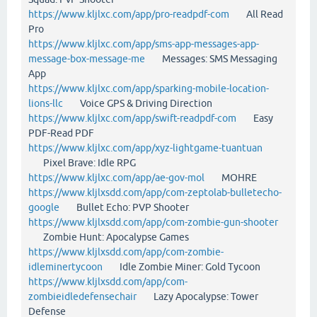
https://www.kljlxc.com/app/pro-readpdf-com
All Read
Pro
https://www.kljlxc.com/app/sms-app-messages-app-
message-box-message-me
Messages: SMS Messaging
App
https://www.kljlxc.com/app/sparking-mobile-location-
lions-llc
Voice GPS & Driving Direction
https://www.kljlxc.com/app/swift-readpdf-com
Easy
PDF-Read PDF
https://www.kljlxc.com/app/xyz-lightgame-tuantuan
Pixel Brave: Idle RPG
https://www.kljlxc.com/app/ae-gov-mol
MOHRE
https://www.kljlxsdd.com/app/com-zeptolab-bulletecho-
google
Bullet Echo: PVP Shooter
https://www.kljlxsdd.com/app/com-zombie-gun-shooter
Zombie Hunt: Apocalypse Games
https://www.kljlxsdd.com/app/com-zombie-
idleminertycoon
Idle Zombie Miner: Gold Tycoon
https://www.kljlxsdd.com/app/com-
zombieidledefensechair
Lazy Apocalypse: Tower
Defense