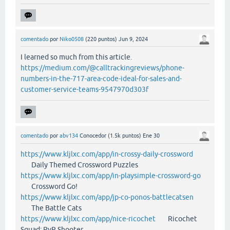
comentado
por
Niko0508
(
220
puntos)
Jun 9, 2024
I learned so much from this article.
https://medium.com/@calltrackingreviews/phone-
numbers-in-the-717-area-code-ideal-for-sales-and-
customer-service-teams-9547970d303f
comentado
por
abv134
Conocedor
(
1.5k
puntos)
Ene 30
https://www.kljlxc.com/app/in-crossy-daily-crossword
Daily Themed Crossword Puzzles
https://www.kljlxc.com/app/in-playsimple-crossword-go
Crossword Go!
https://www.kljlxc.com/app/jp-co-ponos-battlecatsen
The Battle Cats
https://www.kljlxc.com/app/nice-ricochet
Ricochet
Squad: PvP Shooter