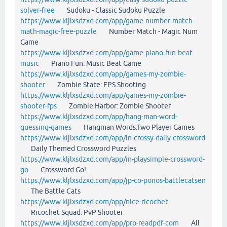
solver-free
Sudoku - Classic Sudoku Puzzle
https://www.kljlxsdzxd.com/app/game-number-match-
math-magic-free-puzzle
Number Match - Magic Num
Game
https://www.kljlxsdzxd.com/app/game-piano-fun-beat-
music
Piano Fun: Music Beat Game
https://www.kljlxsdzxd.com/app/games-my-zombie-
shooter
Zombie State: FPS Shooting
https://www.kljlxsdzxd.com/app/games-my-zombie-
shooter-fps
Zombie Harbor: Zombie Shooter
https://www.kljlxsdzxd.com/app/hang-man-word-
guessing-games
Hangman Words:Two Player Games
https://www.kljlxsdzxd.com/app/in-crossy-daily-crossword
Daily Themed Crossword Puzzles
https://www.kljlxsdzxd.com/app/in-playsimple-crossword-
go
Crossword Go!
https://www.kljlxsdzxd.com/app/jp-co-ponos-battlecatsen
The Battle Cats
https://www.kljlxsdzxd.com/app/nice-ricochet
Ricochet Squad: PvP Shooter
https://www.kljlxsdzxd.com/app/pro-readpdf-com
All