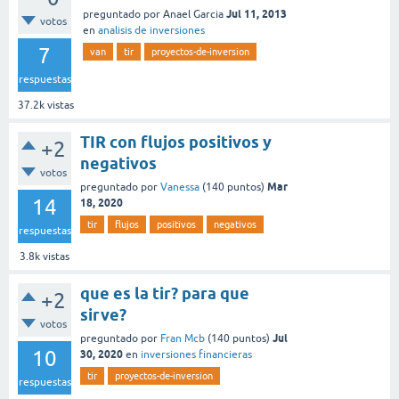
Jul 11, 2013
preguntado
por
Anael Garcia
votos
en
analisis de inversiones
7
van
tir
proyectos-de-inversion
respuestas
37.2k
vistas
TIR con flujos positivos y
+2
negativos
votos
Mar
preguntado
por
Vanessa
(
140
puntos)
14
18, 2020
tir
flujos
positivos
negativos
respuestas
3.8k
vistas
que es la tir? para que
+2
sirve?
votos
Jul
preguntado
por
Fran Mcb
(
140
puntos)
10
30, 2020
en
inversiones financieras
tir
proyectos-de-inversion
respuestas