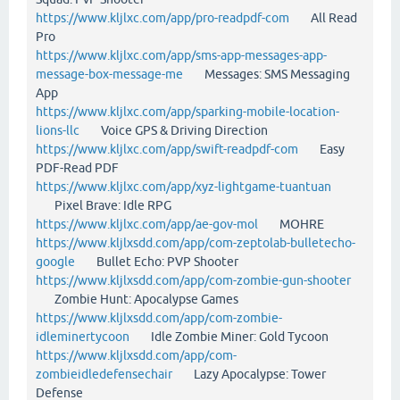
https://www.kljlxc.com/app/pro-readpdf-com
All Read
Pro
https://www.kljlxc.com/app/sms-app-messages-app-
message-box-message-me
Messages: SMS Messaging
App
https://www.kljlxc.com/app/sparking-mobile-location-
lions-llc
Voice GPS & Driving Direction
https://www.kljlxc.com/app/swift-readpdf-com
Easy
PDF-Read PDF
https://www.kljlxc.com/app/xyz-lightgame-tuantuan
Pixel Brave: Idle RPG
https://www.kljlxc.com/app/ae-gov-mol
MOHRE
https://www.kljlxsdd.com/app/com-zeptolab-bulletecho-
google
Bullet Echo: PVP Shooter
https://www.kljlxsdd.com/app/com-zombie-gun-shooter
Zombie Hunt: Apocalypse Games
https://www.kljlxsdd.com/app/com-zombie-
idleminertycoon
Idle Zombie Miner: Gold Tycoon
https://www.kljlxsdd.com/app/com-
zombieidledefensechair
Lazy Apocalypse: Tower
Defense