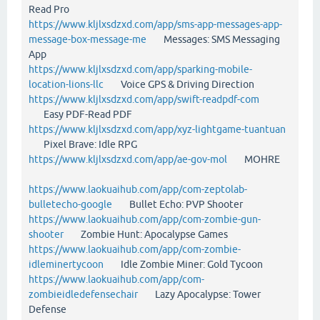
Read Pro
https://www.kljlxsdzxd.com/app/sms-app-messages-app-
message-box-message-me
Messages: SMS Messaging
App
https://www.kljlxsdzxd.com/app/sparking-mobile-
location-lions-llc
Voice GPS & Driving Direction
https://www.kljlxsdzxd.com/app/swift-readpdf-com
Easy PDF-Read PDF
https://www.kljlxsdzxd.com/app/xyz-lightgame-tuantuan
Pixel Brave: Idle RPG
https://www.kljlxsdzxd.com/app/ae-gov-mol
MOHRE
https://www.laokuaihub.com/app/com-zeptolab-
bulletecho-google
Bullet Echo: PVP Shooter
https://www.laokuaihub.com/app/com-zombie-gun-
shooter
Zombie Hunt: Apocalypse Games
https://www.laokuaihub.com/app/com-zombie-
idleminertycoon
Idle Zombie Miner: Gold Tycoon
https://www.laokuaihub.com/app/com-
zombieidledefensechair
Lazy Apocalypse: Tower
Defense