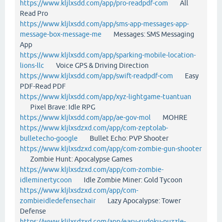
https://www.kljlxsdd.com/app/pro-readpdf-com
All
Read Pro
https://www.kljlxsdd.com/app/sms-app-messages-app-
message-box-message-me
Messages: SMS Messaging
App
https://www.kljlxsdd.com/app/sparking-mobile-location-
lions-llc
Voice GPS & Driving Direction
https://www.kljlxsdd.com/app/swift-readpdf-com
Easy
PDF-Read PDF
https://www.kljlxsdd.com/app/xyz-lightgame-tuantuan
Pixel Brave: Idle RPG
https://www.kljlxsdd.com/app/ae-gov-mol
MOHRE
https://www.kljlxsdzxd.com/app/com-zeptolab-
bulletecho-google
Bullet Echo: PVP Shooter
https://www.kljlxsdzxd.com/app/com-zombie-gun-shooter
Zombie Hunt: Apocalypse Games
https://www.kljlxsdzxd.com/app/com-zombie-
idleminertycoon
Idle Zombie Miner: Gold Tycoon
https://www.kljlxsdzxd.com/app/com-
zombieidledefensechair
Lazy Apocalypse: Tower
Defense
https://www.kljlxsdzxd.com/app/easy-sudoku-puzzle-