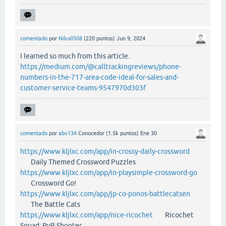
comentado
por
Niko0508
(
220
puntos)
Jun 9, 2024
I learned so much from this article.
https://medium.com/@calltrackingreviews/phone-
numbers-in-the-717-area-code-ideal-for-sales-and-
customer-service-teams-9547970d303f
comentado
por
abv134
Conocedor
(
1.5k
puntos)
Ene 30
https://www.kljlxc.com/app/in-crossy-daily-crossword
Daily Themed Crossword Puzzles
https://www.kljlxc.com/app/in-playsimple-crossword-go
Crossword Go!
https://www.kljlxc.com/app/jp-co-ponos-battlecatsen
The Battle Cats
https://www.kljlxc.com/app/nice-ricochet
Ricochet
Squad: PvP Shooter