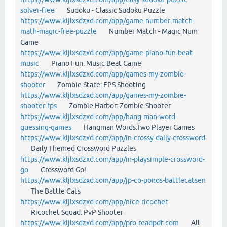
solver-free
Sudoku - Classic Sudoku Puzzle
https://www.kljlxsdzxd.com/app/game-number-match-
math-magic-free-puzzle
Number Match - Magic Num
Game
https://www.kljlxsdzxd.com/app/game-piano-fun-beat-
music
Piano Fun: Music Beat Game
https://www.kljlxsdzxd.com/app/games-my-zombie-
shooter
Zombie State: FPS Shooting
https://www.kljlxsdzxd.com/app/games-my-zombie-
shooter-fps
Zombie Harbor: Zombie Shooter
https://www.kljlxsdzxd.com/app/hang-man-word-
guessing-games
Hangman Words:Two Player Games
https://www.kljlxsdzxd.com/app/in-crossy-daily-crossword
Daily Themed Crossword Puzzles
https://www.kljlxsdzxd.com/app/in-playsimple-crossword-
go
Crossword Go!
https://www.kljlxsdzxd.com/app/jp-co-ponos-battlecatsen
The Battle Cats
https://www.kljlxsdzxd.com/app/nice-ricochet
Ricochet Squad: PvP Shooter
https://www.kljlxsdzxd.com/app/pro-readpdf-com
All