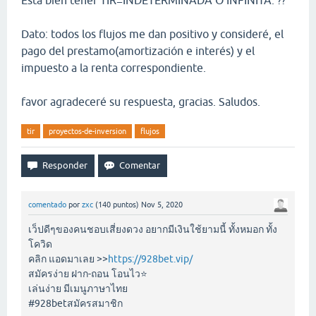
Esta bien tener TIR=INDETERMINADA O INFINITA. ??
Dato: todos los flujos me dan positivo y consideré, el
pago del prestamo(amortización e interés) y el
impuesto a la renta correspondiente.
favor agradeceré su respuesta, gracias. Saludos.
tir
proyectos-de-inversion
flujos
comentado
por
zxc
(
140
puntos)
Nov 5, 2020
เว็ปดีๆของคนชอบเสี่ยงดวง อยากมีเงินใช้ยามนี้ ทั้งหมอก ทั้ง
โควิด
คลิก แอดมาเลย >>
https://928bet.vip/
สมัครง่าย ฝาก-ถอน โอนไว⭐️
เล่นง่าย มีเมนูภาษาไทย
#928betสมัครสมาชิก