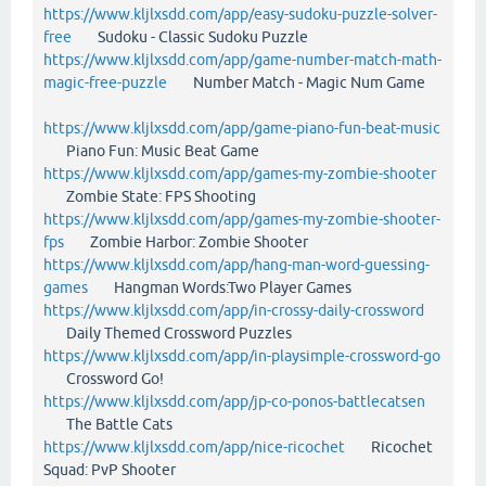
https://www.kljlxsdd.com/app/easy-sudoku-puzzle-solver-
free
Sudoku - Classic Sudoku Puzzle
https://www.kljlxsdd.com/app/game-number-match-math-
magic-free-puzzle
Number Match - Magic Num Game
https://www.kljlxsdd.com/app/game-piano-fun-beat-music
Piano Fun: Music Beat Game
https://www.kljlxsdd.com/app/games-my-zombie-shooter
Zombie State: FPS Shooting
https://www.kljlxsdd.com/app/games-my-zombie-shooter-
fps
Zombie Harbor: Zombie Shooter
https://www.kljlxsdd.com/app/hang-man-word-guessing-
games
Hangman Words:Two Player Games
https://www.kljlxsdd.com/app/in-crossy-daily-crossword
Daily Themed Crossword Puzzles
https://www.kljlxsdd.com/app/in-playsimple-crossword-go
Crossword Go!
https://www.kljlxsdd.com/app/jp-co-ponos-battlecatsen
The Battle Cats
https://www.kljlxsdd.com/app/nice-ricochet
Ricochet
Squad: PvP Shooter