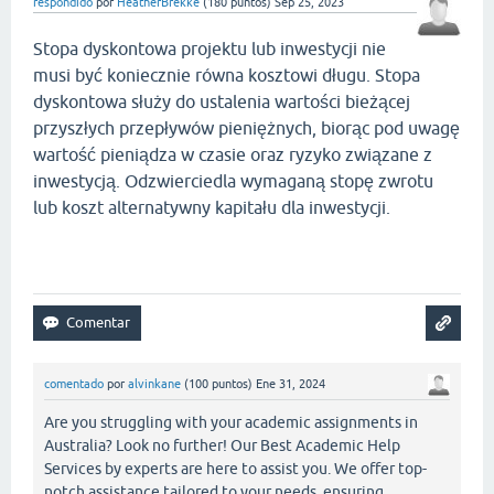
respondido
por
HeatherBrekke
(
180
puntos)
Sep 25, 2023
Stopa dyskontowa projektu lub inwestycji nie
musi być koniecznie równa kosztowi długu. Stopa
dyskontowa służy do ustalenia wartości bieżącej
przyszłych przepływów pieniężnych, biorąc pod uwagę
wartość pieniądza w czasie oraz ryzyko związane z
inwestycją. Odzwierciedla wymaganą stopę zwrotu
lub koszt alternatywny kapitału dla inwestycji.
geometry dash bloodbath
comentado
por
alvinkane
(
100
puntos)
Ene 31, 2024
Are you struggling with your academic assignments in
Australia? Look no further! Our Best Academic Help
Services by experts are here to assist you. We offer top-
notch assistance tailored to your needs, ensuring