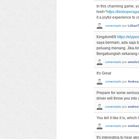
In this charming game, yo
href="
https://blobopera
it a joyful experience to 
comentado
por
Lillia
Kingdom69
https://elype
saya bermain, ada saja 
peluang menang. Jika An
Bergabunglah sekarang d
comentado
por
amelic
It's Great
comentado
por
Andrea
Prepare for some serious
driver will throw you int
comentado
por
andree
You tell it like it is, whi
comentado
por
emilia
It's interesting to hear 