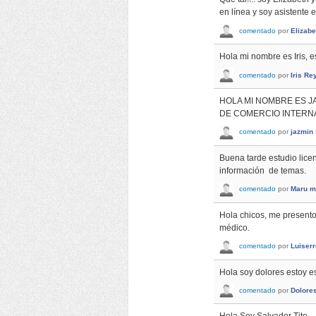
en línea y soy asistente
comentado
por
Elizabe
Hola mi nombre es Iris, 
comentado
por
Iris Re
HOLA MI NOMBRE ES J
DE COMERCIO INTERN
comentado
por
jazmin
Buena tarde estudio licen
información de temas.
comentado
por
Maru m
Hola chicos, me presento
médico.
comentado
por
Luiserr
Hola soy dolores estoy e
comentado
por
Dolore