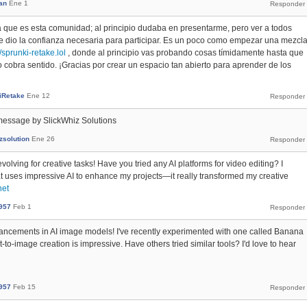
an
Ene 1
que es esta comunidad; al principio dudaba en presentarme, pero ver a todos
me dio la confianza necesaria para participar. Es un poco como empezar una mezcl
//sprunki-retake.lol
, donde al principio vas probando cosas tímidamente hasta que
o cobra sentido. ¡Gracias por crear un espacio tan abierto para aprender de los
iRetake
Ene 12
message by SlickWhiz Solutions
zsolution
Ene 26
volving for creative tasks! Have you tried any AI platforms for video editing? I
t uses impressive AI to enhance my projects—it really transformed my creative
net
957
Feb 1
dvancements in AI image models! I've recently experimented with one called Banana
xt-to-image creation is impressive. Have others tried similar tools? I'd love to hear
957
Feb 15