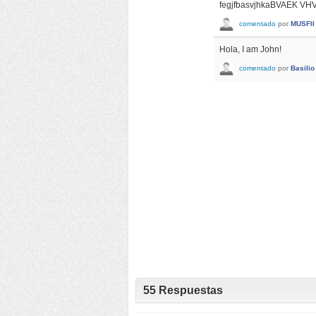
fegjfbasvjhkaBVAEK 
comentado
por
MUSFII
Hola, I am John!
comentado
por
Basilio
55
Respuestas