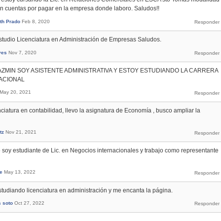
 en cuentas por pagar en la empresa donde laboro. Saludos!!
th Prado
Feb 8, 2020
estudio Licenciatura en Administración de Empresas Saludos.
yes
Nov 7, 2020
AZMIN SOY ASISTENTE ADMINISTRATIVA Y ESTOY ESTUDIANDO LA CARRERA
ACIONAL
May 20, 2021
ciatura en contabilidad, llevo la asignatura de Economía , busco ampliar la
tz
Nov 21, 2021
 soy estudiante de Lic. en Negocios internacionales y trabajo como representante
e
May 13, 2022
studiando licenciatura en administración y me encanta la página.
s soto
Oct 27, 2022