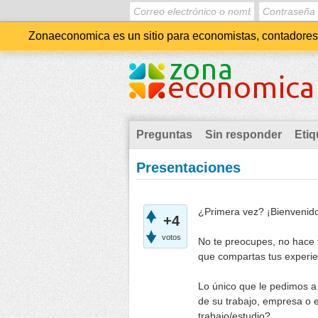
Zonaeconomica es un sitio para economistas, contadores, 
Preguntas
Sin responder
Etiq
Presentaciones
¿Primera vez? ¡Bienvenid
+4
votos
No te preocupes, no hace f
que compartas tus experie
Lo único que le pedimos a
de su trabajo, empresa o 
trabajo/estudio?