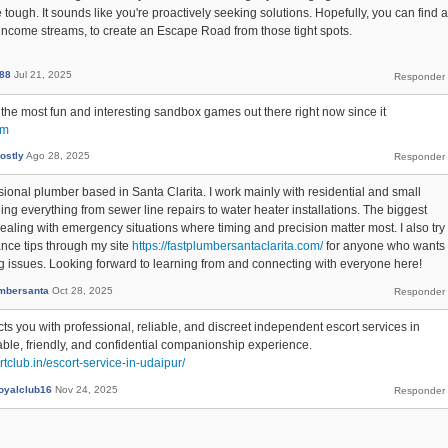
 tough. It sounds like you're proactively seeking solutions. Hopefully, you can find a
ng income streams, to create an Escape Road from those tight spots.
i88
Jul 21, 2025
the most fun and interesting sandbox games out there right now since it
om
ostly
Ago 28, 2025
sional plumber based in Santa Clarita. I work mainly with residential and small
ing everything from sewer line repairs to water heater installations. The biggest
 dealing with emergency situations where timing and precision matter most. I also try
ance tips through my site
https://fastplumbersantaclarita.com/
for anyone who wants
ng issues. Looking forward to learning from and connecting with everyone here!
umbersanta
Oct 28, 2025
s you with professional, reliable, and discreet independent escort services in
ble, friendly, and confidential companionship experience.
rtclub.in/escort-service-in-udaipur/
royalclub16
Nov 24, 2025