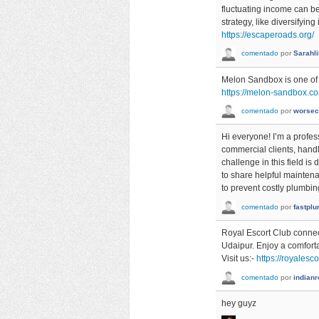
fluctuating income can be
strategy, like diversifyi
https://escaperoads.org/
comentado
por
Sarahl
Melon Sandbox is one of 
https://melon-sandbox.c
comentado
por
worsec
Hi everyone! I’m a profes
commercial clients, handl
challenge in this field is
to share helpful mainten
to prevent costly plumbi
comentado
por
fastpl
Royal Escort Club connect
Udaipur. Enjoy a comforta
Visit us:-
https://royalesco
comentado
por
indian
hey guyz