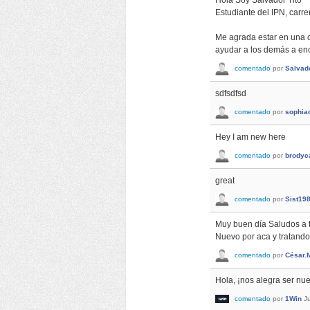
Hola Soy Salvador Tito
Estudiante del IPN, carr
Me agrada estar en una 
ayudar a los demás a enc
comentado
por
Salvado
sdfsdfsd
comentado
por
sophia
Hey I am new here
comentado
por
brodyc
great
comentado
por
Sist19
Muy buen día Saludos a 
Nuevo por aca y tratando
comentado
por
César.
Hola, ¡nos alegra ser nu
comentado
por
1Win
J