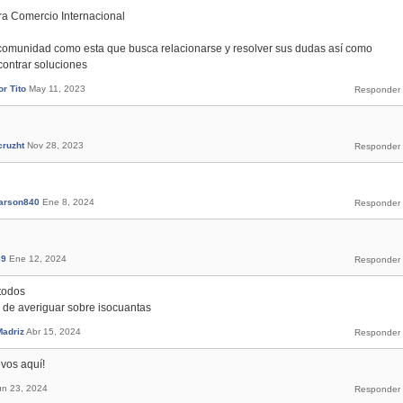
era Comercio Internacional
comunidad como esta que busca relacionarse y resolver sus dudas así como
ontrar soluciones
r Tito
May 11, 2023
cruzht
Nov 28, 2023
arson840
Ene 8, 2024
89
Ene 12, 2024
todos
 de averiguar sobre isocuantas
Madriz
Abr 15, 2024
evos aquí!
un 23, 2024