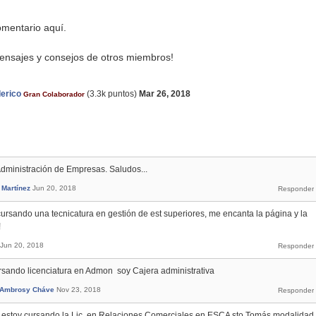
mentario aquí.
ensajes y consejos de otros miembros!
erico
(
3.3k
puntos)
Mar 26, 2018
Gran Colaborador
Administración de Empresas. Saludos...
 Martínez
Jun 20, 2018
cursando una tecnicatura en gestión de est superiores, me encanta la página y la
!
Jun 20, 2018
rsando licenciatura en Admon soy Cajera administrativa
 Ambrosy Cháve
Nov 23, 2018
h y estoy cursando la Lic. en Relaciones Comerciales en ESCA sto Tomás modalidad