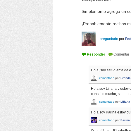
Simplemente agrega un co
¡Probablemente recibas m
preguntado
por
Fed
Hola, soy estudiante de 
comentado
por
Brenda
Hola soy Liliana y estoy 
consulto mucho, saludos
comentado
por
Liliana
Hola soy Karina estoy cu
comentado
por
Karina
Que tal!!.. soy Elizabet