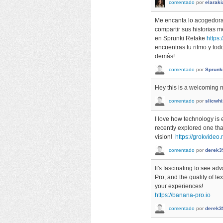
comentado
por
elaraki
Me encanta lo acogedora 
compartir sus historias 
en Sprunki Retake
https:
encuentras tu ritmo y tod
demás!
comentado
por
Sprunk
Hey this is a welcoming 
comentado
por
slicwhi
I love how technology is e
recently explored one tha
vision!
https://grokvideo.
comentado
por
derek3
It's fascinating to see a
Pro, and the quality of te
your experiences!
https://banana-pro.io
comentado
por
derek3