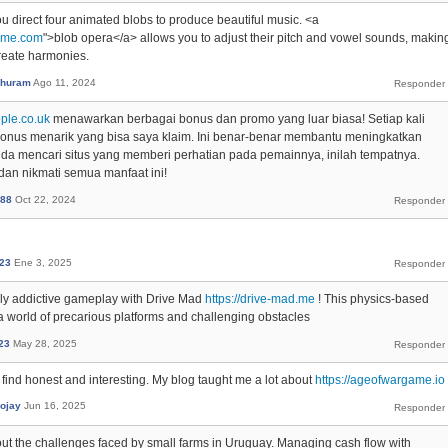
u direct four animated blobs to produce beautiful music. <a
game.com
">blob opera</a> allows you to adjust their pitch and vowel sounds, makin
create harmonies.
nThuram
Ago 11, 2024
ople.co.uk
menawarkan berbagai bonus dan promo yang luar biasa! Setiap kali
bonus menarik yang bisa saya klaim. Ini benar-benar membantu meningkatkan
da mencari situs yang memberi perhatian pada pemainnya, inilah tempatnya.
an nikmati semua manfaat ini!
i88
Oct 22, 2024
23
Ene 3, 2025
ly addictive gameplay with Drive Mad
https://drive-mad.me
! This physics-based
o a world of precarious platforms and challenging obstacles
23
May 28, 2025
ch I find honest and interesting. My blog taught me a lot about
https://ageofwargame.io
nojay
Jun 16, 2025
about the challenges faced by small farms in Uruguay. Managing cash flow with