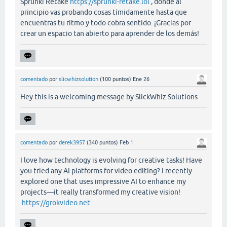
Sprunki Retake
https://sprunki-retake.lol
, donde al
principio vas probando cosas tímidamente hasta que
encuentras tu ritmo y todo cobra sentido. ¡Gracias por
crear un espacio tan abierto para aprender de los demás!
comentado
por
slicwhizsolution
(
100
puntos)
Ene 26
Hey this is a welcoming message by SlickWhiz Solutions
comentado
por
derek3957
(
340
puntos)
Feb 1
I love how technology is evolving for creative tasks! Have
you tried any AI platforms for video editing? I recently
explored one that uses impressive AI to enhance my
projects—it really transformed my creative vision!
https://grokvideo.net