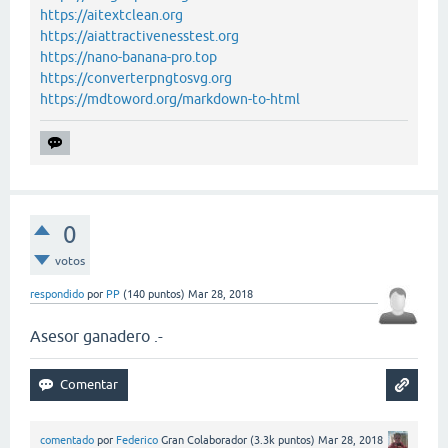
https://aitextclean.org
https://aiattractivenesstest.org
https://nano-banana-pro.top
https://converterpngtosvg.org
https://mdtoword.org/markdown-to-html
0
votos
respondido
por
PP
(
140
puntos)
Mar 28, 2018
Asesor ganadero .-
comentado
por
Federico
Gran Colaborador
(
3.3k
puntos)
Mar 28, 2018