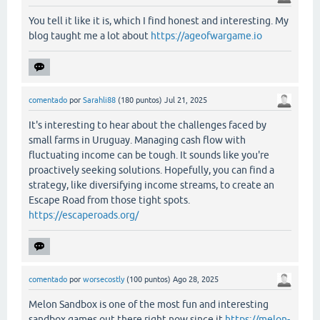
You tell it like it is, which I find honest and interesting. My
blog taught me a lot about
https://ageofwargame.io
comentado
por
Sarahli88
(
180
puntos)
Jul 21, 2025
It's interesting to hear about the challenges faced by
small farms in Uruguay. Managing cash flow with
fluctuating income can be tough. It sounds like you're
proactively seeking solutions. Hopefully, you can find a
strategy, like diversifying income streams, to create an
Escape Road from those tight spots.
https://escaperoads.org/
comentado
por
worsecostly
(
100
puntos)
Ago 28, 2025
Melon Sandbox is one of the most fun and interesting
sandbox games out there right now since it
https://melon-