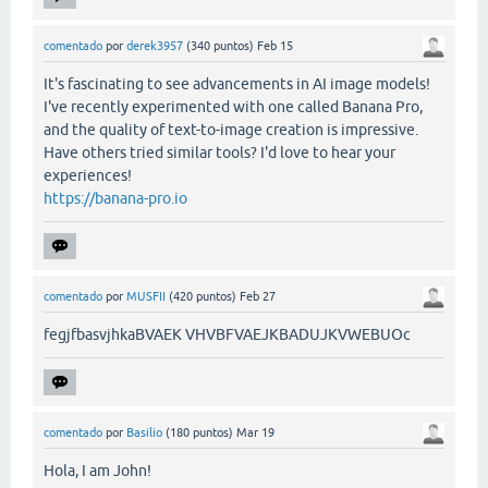
comentado
por
derek3957
(
340
puntos)
Feb 15
It's fascinating to see advancements in AI image models!
I've recently experimented with one called Banana Pro,
and the quality of text-to-image creation is impressive.
Have others tried similar tools? I'd love to hear your
experiences!
https://banana-pro.io
comentado
por
MUSFII
(
420
puntos)
Feb 27
fegjfbasvjhkaBVAEK VHVBFVAEJKBADUJKVWEBUOc
comentado
por
Basilio
(
180
puntos)
Mar 19
Hola, I am John!