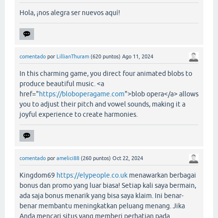
Hola, ¡nos alegra ser nuevos aquí!
comentado
por
LillianThuram
(
620
puntos)
Ago 11, 2024
In this charming game, you direct four animated blobs to
produce beautiful music. <a
href="
https://bloboperagame.com
">blob opera</a> allows
you to adjust their pitch and vowel sounds, making it a
joyful experience to create harmonies.
comentado
por
amelici88
(
260
puntos)
Oct 22, 2024
Kingdom69
https://elypeople.co.uk
menawarkan berbagai
bonus dan promo yang luar biasa! Setiap kali saya bermain,
ada saja bonus menarik yang bisa saya klaim. Ini benar-
benar membantu meningkatkan peluang menang. Jika
Anda mencari situs yang memberi perhatian pada