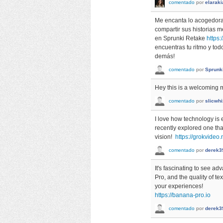
comentado
por
elaraki
Me encanta lo acogedora 
compartir sus historias 
en Sprunki Retake
https:
encuentras tu ritmo y tod
demás!
comentado
por
Sprunk
Hey this is a welcoming 
comentado
por
slicwhi
I love how technology is e
recently explored one tha
vision!
https://grokvideo.
comentado
por
derek3
It's fascinating to see a
Pro, and the quality of te
your experiences!
https://banana-pro.io
comentado
por
derek3