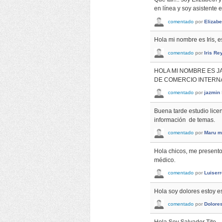
en línea y soy asistente
comentado
por
Elizabe
Hola mi nombre es Iris, 
comentado
por
Iris Re
HOLA MI NOMBRE ES J
DE COMERCIO INTERN
comentado
por
jazmin
Buena tarde estudio licen
información de temas.
comentado
por
Maru m
Hola chicos, me presento
médico.
comentado
por
Luiserr
Hola soy dolores estoy e
comentado
por
Dolore