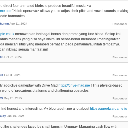
u direct four animated blobs to produce beautiful music. <a
game.com
">blob opera</a> allows you to adjust their pitch and vowel sounds, makin
create harmonies.
nThuram
Ago 11, 2024
ople.co.uk
menawarkan berbagai bonus dan promo yang luar biasa! Setiap kali
bonus menarik yang bisa saya klaim. Ini benar-benar membantu meningkatkan
da mencari situs yang memberi perhatian pada pemainnya, inilah tempatnya.
an nikmati semua manfaat ini!
i88
Oct 22, 2024
23
Ene 3, 2025
ly addictive gameplay with Drive Mad
https://drive-mad.me
! This physics-based
o a world of precarious platforms and challenging obstacles
23
May 28, 2025
ch I find honest and interesting. My blog taught me a lot about
https://ageofwargame.io
nojay
Jun 16, 2025
about the challenges faced by small farms in Uruguay. Managing cash flow with