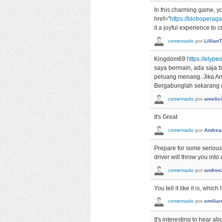
In this charming game, yo
href="
https://blobopera
it a joyful experience to 
comentado
por
Lillia
Kingdom69
https://elype
saya bermain, ada saja 
peluang menang. Jika An
Bergabunglah sekarang d
comentado
por
amelic
It's Great
comentado
por
Andrea
Prepare for some serious
driver will throw you int
comentado
por
andree
You tell it like it is, whi
comentado
por
emilia
It's interesting to hear 