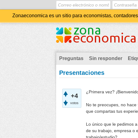
Zonaeconomica es un sitio para economistas, contadores, 
Preguntas
Sin responder
Etiq
Presentaciones
¿Primera vez? ¡Bienvenid
+4
votos
No te preocupes, no hace f
que compartas tus experie
Lo único que le pedimos a
de su trabajo, empresa o 
trabajo/estudio?