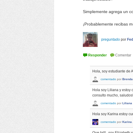
Simplemente agrega un co
¡Probablemente recibas m
preguntado
por
Fed
Hola, soy estudiante de 
comentado
por
Brenda
Hola soy Liliana y estoy 
consulto mucho, saludos
comentado
por
Liliana
Hola soy Karina estoy cu
comentado
por
Karina
Que tal!!.. soy Elizabet