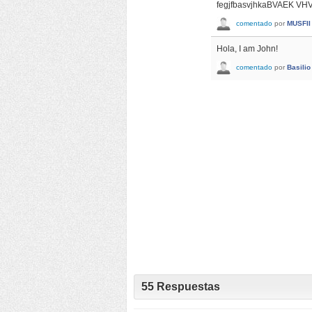
fegjfbasvjhkaBVAEK 
comentado
por
MUSFII
Hola, I am John!
comentado
por
Basilio
55
Respuestas