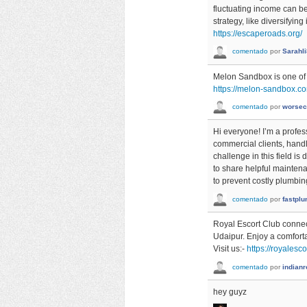
fluctuating income can be
strategy, like diversifyi
https://escaperoads.org/
comentado
por
Sarahl
Melon Sandbox is one of 
https://melon-sandbox.c
comentado
por
worsec
Hi everyone! I’m a profes
commercial clients, handl
challenge in this field is
to share helpful mainten
to prevent costly plumbi
comentado
por
fastpl
Royal Escort Club connect
Udaipur. Enjoy a comforta
Visit us:-
https://royalesco
comentado
por
indian
hey guyz