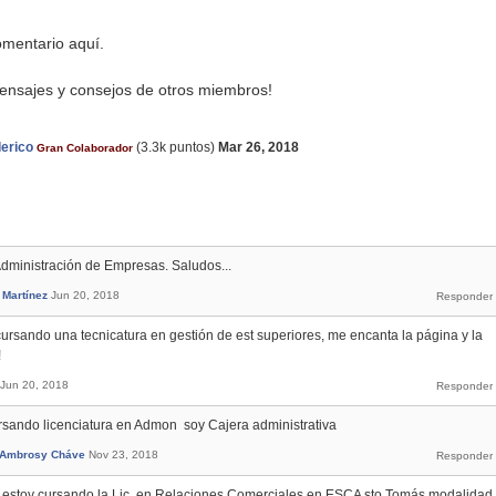
mentario aquí.
ensajes y consejos de otros miembros!
erico
(
3.3k
puntos)
Mar 26, 2018
Gran Colaborador
Administración de Empresas. Saludos...
 Martínez
Jun 20, 2018
cursando una tecnicatura en gestión de est superiores, me encanta la página y la
!
Jun 20, 2018
rsando licenciatura en Admon soy Cajera administrativa
 Ambrosy Cháve
Nov 23, 2018
h y estoy cursando la Lic. en Relaciones Comerciales en ESCA sto Tomás modalidad