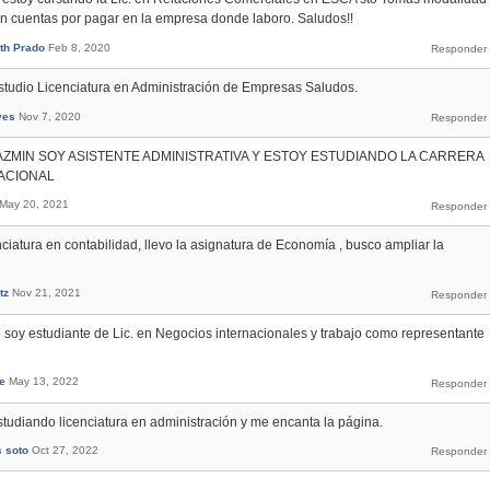
 en cuentas por pagar en la empresa donde laboro. Saludos!!
th Prado
Feb 8, 2020
estudio Licenciatura en Administración de Empresas Saludos.
yes
Nov 7, 2020
AZMIN SOY ASISTENTE ADMINISTRATIVA Y ESTOY ESTUDIANDO LA CARRERA
ACIONAL
May 20, 2021
ciatura en contabilidad, llevo la asignatura de Economía , busco ampliar la
tz
Nov 21, 2021
 soy estudiante de Lic. en Negocios internacionales y trabajo como representante
e
May 13, 2022
studiando licenciatura en administración y me encanta la página.
s soto
Oct 27, 2022