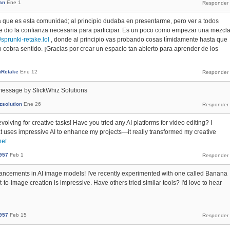
an
Ene 1
que es esta comunidad; al principio dudaba en presentarme, pero ver a todos
me dio la confianza necesaria para participar. Es un poco como empezar una mezcl
//sprunki-retake.lol
, donde al principio vas probando cosas tímidamente hasta que
o cobra sentido. ¡Gracias por crear un espacio tan abierto para aprender de los
iRetake
Ene 12
message by SlickWhiz Solutions
zsolution
Ene 26
volving for creative tasks! Have you tried any AI platforms for video editing? I
t uses impressive AI to enhance my projects—it really transformed my creative
net
957
Feb 1
dvancements in AI image models! I've recently experimented with one called Banana
xt-to-image creation is impressive. Have others tried similar tools? I'd love to hear
957
Feb 15