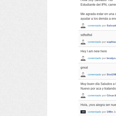
Hola Soy Salvador Tito
Estudiante del IPN, carr
Me agrada estar en una 
ayudar a los demás a enc
comentado
por
Salvado
sdfsdfsd
comentado
por
sophia
Hey I am new here
comentado
por
brodyc
great
comentado
por
Sist19
Muy buen día Saludos a 
Nuevo por aca y tratando
comentado
por
César.
Hola, ¡nos alegra ser nu
comentado
por
1Win
J