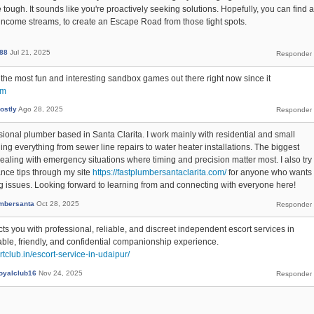
 tough. It sounds like you're proactively seeking solutions. Hopefully, you can find a
ng income streams, to create an Escape Road from those tight spots.
i88
Jul 21, 2025
the most fun and interesting sandbox games out there right now since it
om
ostly
Ago 28, 2025
sional plumber based in Santa Clarita. I work mainly with residential and small
ing everything from sewer line repairs to water heater installations. The biggest
 dealing with emergency situations where timing and precision matter most. I also try
ance tips through my site
https://fastplumbersantaclarita.com/
for anyone who wants
ng issues. Looking forward to learning from and connecting with everyone here!
umbersanta
Oct 28, 2025
s you with professional, reliable, and discreet independent escort services in
ble, friendly, and confidential companionship experience.
rtclub.in/escort-service-in-udaipur/
royalclub16
Nov 24, 2025