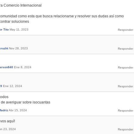
era Comercio Internacional
comunidad como esta que busca relacionarse y resolver sus dudas así como
ontrar soluciones
r Tito
May 11, 2023
cruzht
Nov 28, 2023
arson840
Ene 8, 2024
89
Ene 12, 2024
todos
 de averiguar sobre isocuantas
Madriz
Abr 15, 2024
evos aquí!
un 23, 2024