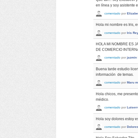
en línea y soy asistente
comentado
por
Elizabe
Hola mi nombre es Iris, 
comentado
por
Iris Re
HOLA MI NOMBRE ES J
DE COMERCIO INTERN
comentado
por
jazmin
Buena tarde estudio licen
información de temas.
comentado
por
Maru m
Hola chicos, me presento
médico.
comentado
por
Luiserr
Hola soy dolores estoy e
comentado
por
Dolore