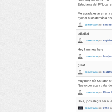
Hola Soy Salvador Tito
Estudiante del IPN, carr
Me agrada estar en una 
ayudar a los demás a enc
comentado
por
Salvado
sdfsdfsd
comentado
por
sophia
Hey I am new here
comentado
por
brodyc
great
comentado
por
Sist19
Muy buen día Saludos a 
Nuevo por aca y tratando
comentado
por
César.
Hola, ¡nos alegra ser nu
comentado
por
1Win
J