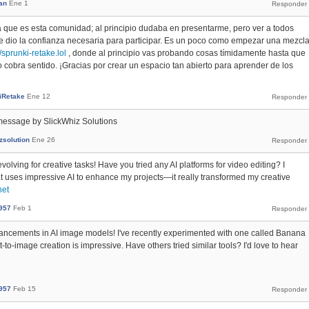
an
Ene 1
que es esta comunidad; al principio dudaba en presentarme, pero ver a todos
me dio la confianza necesaria para participar. Es un poco como empezar una mezcl
//sprunki-retake.lol
, donde al principio vas probando cosas tímidamente hasta que
o cobra sentido. ¡Gracias por crear un espacio tan abierto para aprender de los
iRetake
Ene 12
message by SlickWhiz Solutions
zsolution
Ene 26
volving for creative tasks! Have you tried any AI platforms for video editing? I
t uses impressive AI to enhance my projects—it really transformed my creative
net
957
Feb 1
dvancements in AI image models! I've recently experimented with one called Banana
xt-to-image creation is impressive. Have others tried similar tools? I'd love to hear
957
Feb 15