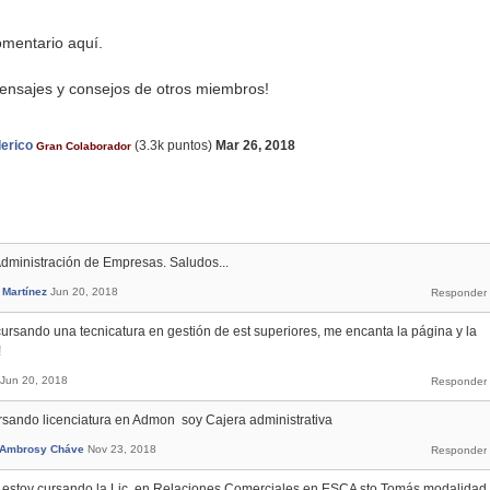
mentario aquí.
ensajes y consejos de otros miembros!
erico
(
3.3k
puntos)
Mar 26, 2018
Gran Colaborador
Administración de Empresas. Saludos...
 Martínez
Jun 20, 2018
cursando una tecnicatura en gestión de est superiores, me encanta la página y la
!
Jun 20, 2018
rsando licenciatura en Admon soy Cajera administrativa
 Ambrosy Cháve
Nov 23, 2018
h y estoy cursando la Lic. en Relaciones Comerciales en ESCA sto Tomás modalidad