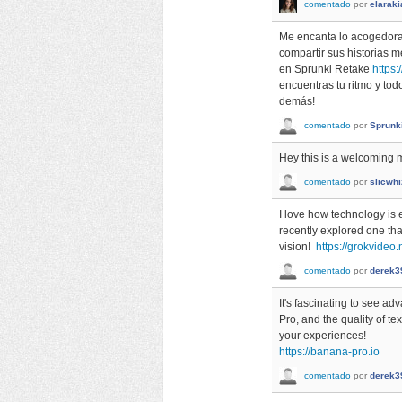
comentado
por
elaraki
Me encanta lo acogedora 
compartir sus historias 
en Sprunki Retake
https:
encuentras tu ritmo y tod
demás!
comentado
por
Sprunk
Hey this is a welcoming 
comentado
por
slicwhi
I love how technology is e
recently explored one tha
vision!
https://grokvideo.
comentado
por
derek3
It's fascinating to see a
Pro, and the quality of te
your experiences!
https://banana-pro.io
comentado
por
derek3