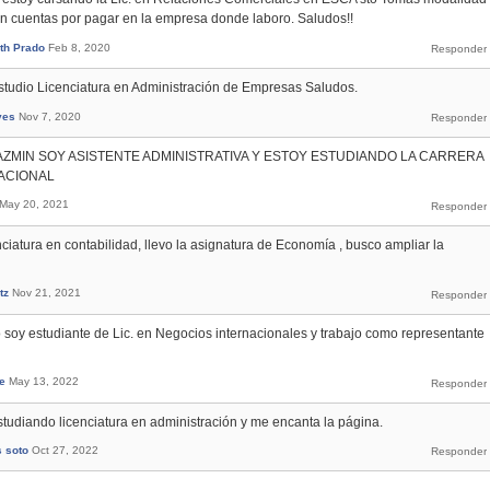
 en cuentas por pagar en la empresa donde laboro. Saludos!!
th Prado
Feb 8, 2020
estudio Licenciatura en Administración de Empresas Saludos.
yes
Nov 7, 2020
AZMIN SOY ASISTENTE ADMINISTRATIVA Y ESTOY ESTUDIANDO LA CARRERA
ACIONAL
May 20, 2021
ciatura en contabilidad, llevo la asignatura de Economía , busco ampliar la
tz
Nov 21, 2021
 soy estudiante de Lic. en Negocios internacionales y trabajo como representante
e
May 13, 2022
studiando licenciatura en administración y me encanta la página.
s soto
Oct 27, 2022