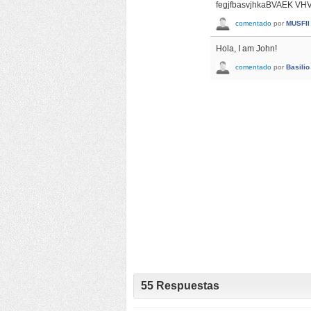
fegjfbasvjhkaBVAEK 
comentado
por
MUSFII
Hola, I am John!
comentado
por
Basilio
55
Respuestas