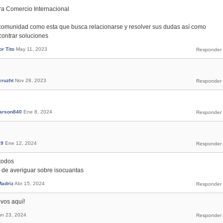
era Comercio Internacional
comunidad como esta que busca relacionarse y resolver sus dudas así como
ontrar soluciones
r Tito
May 11, 2023
cruzht
Nov 28, 2023
arson840
Ene 8, 2024
89
Ene 12, 2024
todos
 de averiguar sobre isocuantas
Madriz
Abr 15, 2024
evos aquí!
un 23, 2024