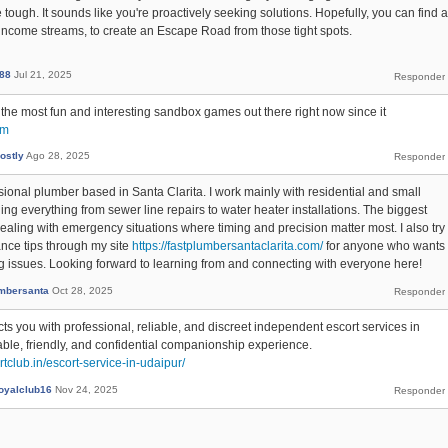
 tough. It sounds like you're proactively seeking solutions. Hopefully, you can find a
ng income streams, to create an Escape Road from those tight spots.
i88
Jul 21, 2025
the most fun and interesting sandbox games out there right now since it
om
ostly
Ago 28, 2025
sional plumber based in Santa Clarita. I work mainly with residential and small
ing everything from sewer line repairs to water heater installations. The biggest
 dealing with emergency situations where timing and precision matter most. I also try
ance tips through my site
https://fastplumbersantaclarita.com/
for anyone who wants
ng issues. Looking forward to learning from and connecting with everyone here!
umbersanta
Oct 28, 2025
s you with professional, reliable, and discreet independent escort services in
ble, friendly, and confidential companionship experience.
rtclub.in/escort-service-in-udaipur/
royalclub16
Nov 24, 2025