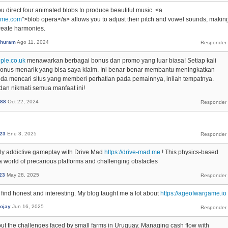
u direct four animated blobs to produce beautiful music. <a
game.com
">blob opera</a> allows you to adjust their pitch and vowel sounds, makin
create harmonies.
nThuram
Ago 11, 2024
ople.co.uk
menawarkan berbagai bonus dan promo yang luar biasa! Setiap kali
bonus menarik yang bisa saya klaim. Ini benar-benar membantu meningkatkan
da mencari situs yang memberi perhatian pada pemainnya, inilah tempatnya.
an nikmati semua manfaat ini!
i88
Oct 22, 2024
23
Ene 3, 2025
ly addictive gameplay with Drive Mad
https://drive-mad.me
! This physics-based
o a world of precarious platforms and challenging obstacles
23
May 28, 2025
ch I find honest and interesting. My blog taught me a lot about
https://ageofwargame.io
nojay
Jun 16, 2025
about the challenges faced by small farms in Uruguay. Managing cash flow with