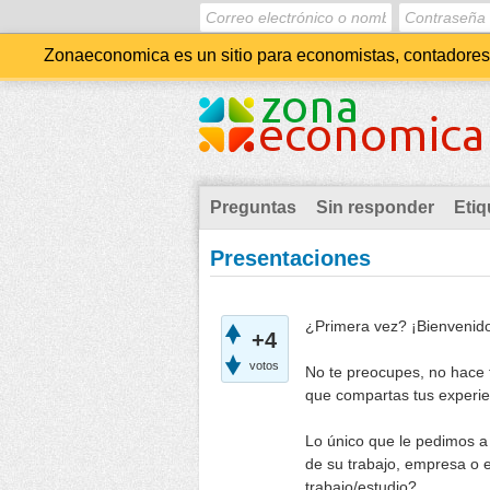
Zonaeconomica es un sitio para economistas, contadores, 
Preguntas
Sin responder
Etiq
Presentaciones
¿Primera vez? ¡Bienvenid
+4
votos
No te preocupes, no hace f
que compartas tus experie
Lo único que le pedimos a
de su trabajo, empresa o 
trabajo/estudio?