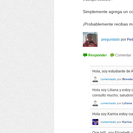
Simplemente agrega un co
¡Probablemente recibas m
preguntado
por
Fed
Hola, soy estudiante de 
comentado
por
Brenda
Hola soy Liliana y estoy 
consulto mucho, saludos
comentado
por
Liliana
Hola soy Karina estoy cu
comentado
por
Karina
Que tal!!.. soy Elizabet