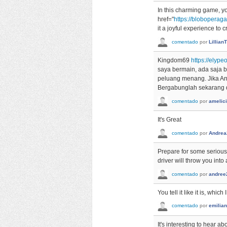
In this charming game, yo
href="
https://blobopera
it a joyful experience to 
comentado
por
Lillia
Kingdom69
https://elype
saya bermain, ada saja 
peluang menang. Jika An
Bergabunglah sekarang d
comentado
por
amelic
It's Great
comentado
por
Andrea
Prepare for some serious
driver will throw you int
comentado
por
andree
You tell it like it is, whi
comentado
por
emilia
It's interesting to hear 