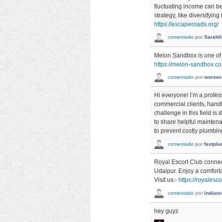
fluctuating income can be
strategy, like diversifyi
https://escaperoads.org/
comentado
por
Sarahl
Melon Sandbox is one of 
https://melon-sandbox.c
comentado
por
worsec
Hi everyone! I’m a profes
commercial clients, handl
challenge in this field is
to share helpful mainten
to prevent costly plumbi
comentado
por
fastpl
Royal Escort Club connect
Udaipur. Enjoy a comforta
Visit us:-
https://royalesco
comentado
por
indian
hey guyz