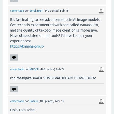
comentado
por
derek3957
(
340
puntos)
Feb 15
It's fascinating to see advancements in AI image models!
I've recently experimented with one called Banana Pro,
and the quality of text-to-image creation is impressive.
Have others tried similar tools? I'd love to hear your
experiences!
https://banana-pro.io
comentado
por
MUSFII
(
420
puntos)
Feb 27
fegjfbasvjhkaBVAEK VHVBFVAEJKBADUJKVWEBUOc
comentado
por
Basilio
(
180
puntos)
Mar 19
Hola, I am John!