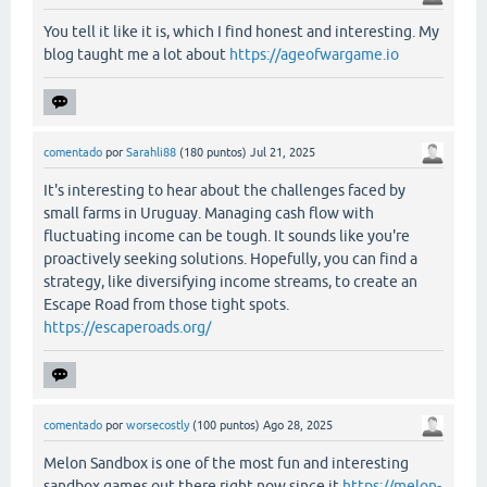
You tell it like it is, which I find honest and interesting. My
blog taught me a lot about
https://ageofwargame.io
comentado
por
Sarahli88
(
180
puntos)
Jul 21, 2025
It's interesting to hear about the challenges faced by
small farms in Uruguay. Managing cash flow with
fluctuating income can be tough. It sounds like you're
proactively seeking solutions. Hopefully, you can find a
strategy, like diversifying income streams, to create an
Escape Road from those tight spots.
https://escaperoads.org/
comentado
por
worsecostly
(
100
puntos)
Ago 28, 2025
Melon Sandbox is one of the most fun and interesting
sandbox games out there right now since it
https://melon-