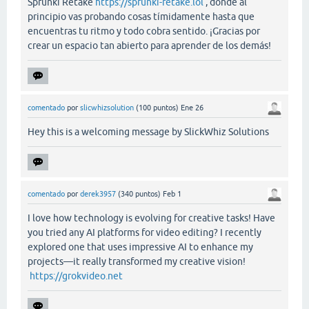
Sprunki Retake
https://sprunki-retake.lol
, donde al
principio vas probando cosas tímidamente hasta que
encuentras tu ritmo y todo cobra sentido. ¡Gracias por
crear un espacio tan abierto para aprender de los demás!
comentado
por
slicwhizsolution
(
100
puntos)
Ene 26
Hey this is a welcoming message by SlickWhiz Solutions
comentado
por
derek3957
(
340
puntos)
Feb 1
I love how technology is evolving for creative tasks! Have
you tried any AI platforms for video editing? I recently
explored one that uses impressive AI to enhance my
projects—it really transformed my creative vision!
https://grokvideo.net