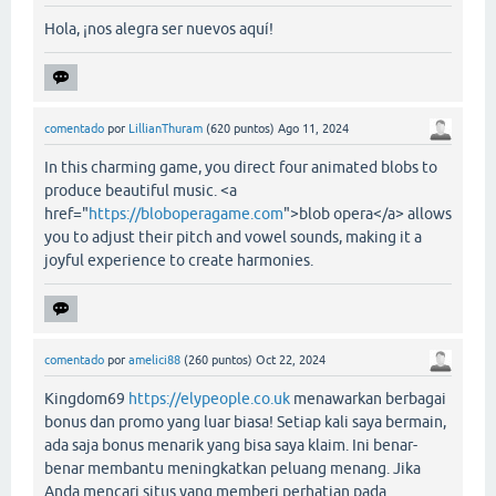
Hola, ¡nos alegra ser nuevos aquí!
comentado
por
LillianThuram
(
620
puntos)
Ago 11, 2024
In this charming game, you direct four animated blobs to
produce beautiful music. <a
href="
https://bloboperagame.com
">blob opera</a> allows
you to adjust their pitch and vowel sounds, making it a
joyful experience to create harmonies.
comentado
por
amelici88
(
260
puntos)
Oct 22, 2024
Kingdom69
https://elypeople.co.uk
menawarkan berbagai
bonus dan promo yang luar biasa! Setiap kali saya bermain,
ada saja bonus menarik yang bisa saya klaim. Ini benar-
benar membantu meningkatkan peluang menang. Jika
Anda mencari situs yang memberi perhatian pada