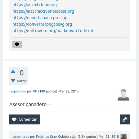
https://aitextclean.org
https://aiattractivenesstest.org
https://nano-banana-pro.top
https://converterpngtosvg.org
https://mdtoword.org/markdown-to-html
0
votos
respondido
por
PP
(
140
puntos)
Mar 28, 2018
Asesor ganadero .-
comentado
por
Federico
Gran Colaborador
(
3.3k
puntos)
Mar 28, 2018