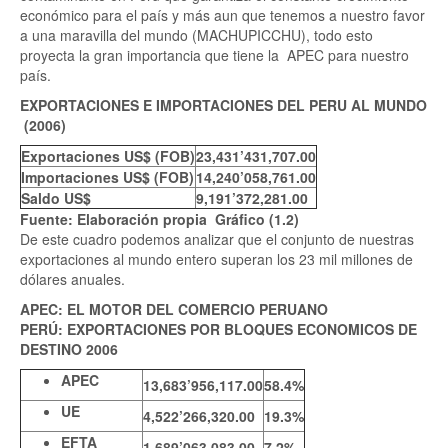
económico para el país y más aun que tenemos a nuestro favor
a una maravilla del mundo (MACHUPICCHU), todo esto
proyecta la gran importancia que tiene la APEC para nuestro
país.
EXPORTACIONES E IMPORTACIONES DEL PERU AL MUNDO
(2006)
Exportaciones US$ (FOB)
23,431’431,707.00
Importaciones US$ (FOB)
14,240’058,761.00
Saldo US$
9,191’372,281.00
Fuente: Elaboración propia Gráfico (1.2)
De este cuadro podemos analizar que el conjunto de nuestras
exportaciones al mundo entero superan los 23 mil millones de
dólares anuales.
APEC: EL MOTOR DEL COMERCIO PERUANO
PERÚ: EXPORTACIONES POR BLOQUES ECONOMICOS DE
DESTINO 2006
APEC
13,683’956,117.00
58.4%
UE
4,522’266,320.00
19.3%
EFTA
1,689’063,083.00
7.2%