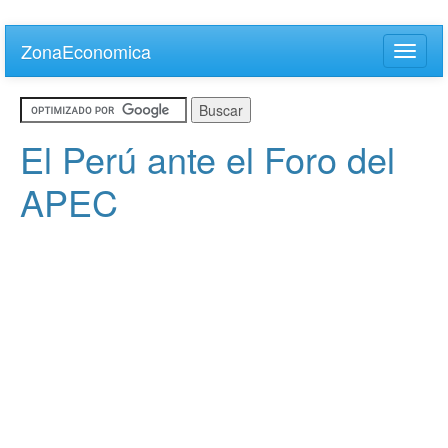
Skip
to
ZonaEconomica
Toggle
main
naviga
content
El Perú ante el Foro del
APEC