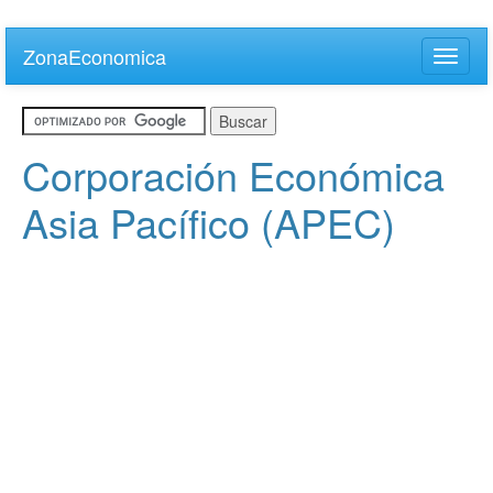
Skip
to
ZonaEconomica
Toggle
main
naviga
content
Corporación Económica
Asia Pacífico (APEC)