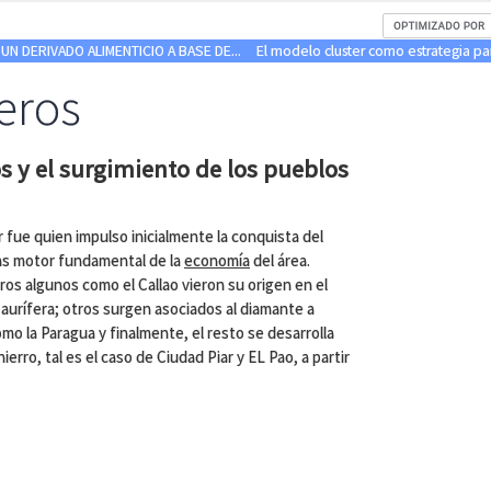
UN DERIVADO ALIMENTICIO A BASE DE...
El modelo cluster como estrategia para
eros
s y el surgimiento de los pueblos
r fue quien impulso inicialmente la conquista del
ías motor fundamental de la
economía
del área.
ros algunos como el Callao vieron su origen en el
n aurífera; otros surgen asociados al diamante a
o la Paragua y finalmente, el resto se desarrolla
erro, tal es el caso de Ciudad Piar y EL Pao, a partir