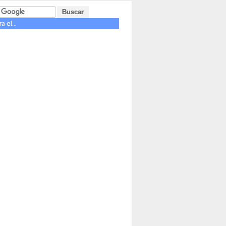
 el...