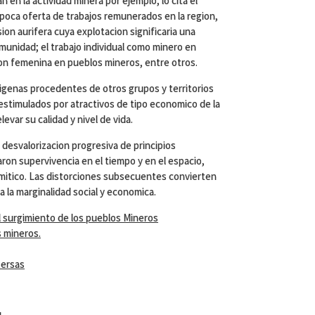
en la actividad minera por ejemplo, lo cita el
 poca oferta de trabajos remunerados en la region,
ion aurifera cuya explotacion significaria una
munidad; el trabajo individual como minero en
ion femenina en pueblos mineros, entre otros.
digenas procedentes de otros grupos y territorios
 estimulados por atractivos de tipo economico de la
var su calidad y nivel de vida.
a desvalorizacion progresiva de principios
aron supervivencia en el tiempo y en el espacio,
mitico. Las distorciones subsecuentes convierten
a la marginalidad social y economica.
l surgimiento de los pueblos Mineros
s mineros.
ersas