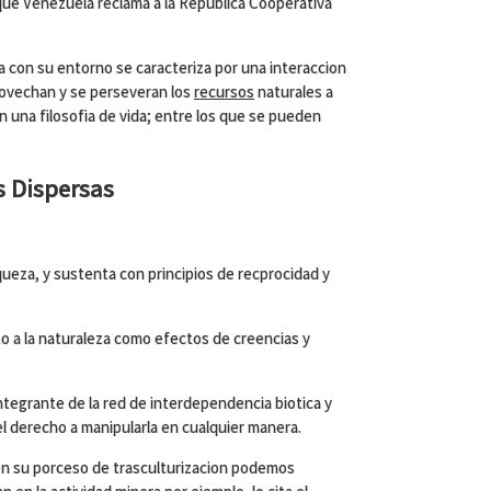
 que Venezuela reclama a la Republica Cooperativa
a con su entorno se caracteriza por una interaccion
aprovechan y se perseveran los
recursos
naturales a
 una filosofia de vida; entre los que se pueden
 Dispersas
queza, y sustenta con principios de recprocidad y
o a la naturaleza como efectos de creencias y
tegrante de la red de interdependencia biotica y
l derecho a manipularla en cualquier manera.
n su porceso de trasculturizacion podemos