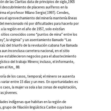
n de las Claritas data de principios de siglo,1905
descubrimiento de placeres auríferos en la
firma el profesor Milano Sergio( 1997). Cendes,
ra el aprovechamiento del minería mantenía líneas
del mencionado rió por dificultades para hacerlo por
a a la región en el año de 1957, solo existían
 sitios conocidos como “puntos de mina” entre los
”, la virginia” y un asentamiento llamado “Las
 raíz del triunfo de la revolución cubana fue llamada
a aun inconclusa carretera nacional, en el sitio
, se establecieron negocios para el abastecimiento
ístico del trabajo Minero; incluso, el informante,
en el Km_ 88.
oría de los casos, temporal; el minero se ausenta
variar entre 15 días y un mes. En oportunidades es
caos, la mujer va sola a las zonas de explotación,
ras jóvenes.
dades indígenas que habitan en la región de
 grupo de filiación lingüística Caribe cuya base