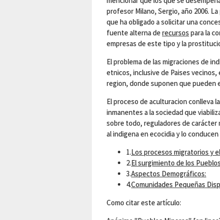
mencionar que los que se desempeñan 
profesor Milano, Sergio, año 2006. La
que ha obligado a solicitar una conces
fuente alterna de
recursos
para la co
empresas de este tipo y la prostituc
El problema de las migraciones de in
etnicos, inclusive de Paises vecinos,
region, donde suponen que pueden ele
El proceso de aculturacion conlleva l
inmanentes a la sociedad que viabiliz
sobre todo, reguladores de carácter 
al indigena en ecocidia y lo conducen 
1.
Los procesos migratorios y e
2.
El surgimiento de los Pueblo
3.
Aspectos Demográficos:
4.
Comunidades Pequeñas Disp
Como citar este artículo: