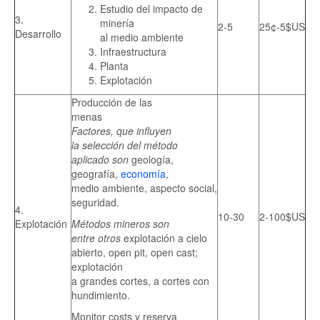
Estudio del impacto de
3.
minería
2-5
25¢-5$US
Desarrollo
al medio ambiente
Infraestructura
Planta
Explotación
Producción de las
menas
Factores, que influyen
la selección del método
aplicado son
geología,
geografía,
economía
,
medio ambiente, aspecto social,
seguridad.
4.
10-30
2-100$US
Explotación
Métodos mineros son
entre otros
explotación a cielo
abierto, open pit, open cast;
explotación
a grandes cortes, a cortes con
hundimiento.
Monitor costs y reserva