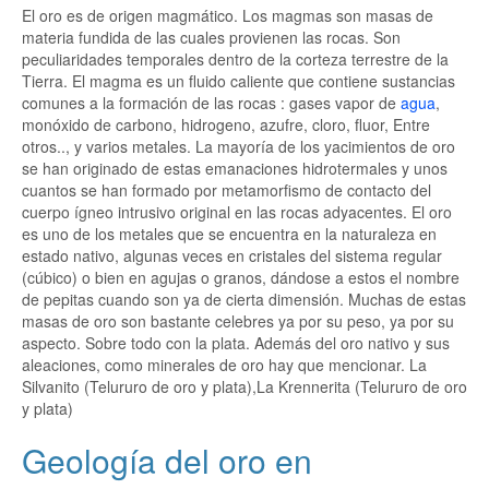
El oro es de origen magmático. Los magmas son masas de
materia fundida de las cuales provienen las rocas. Son
peculiaridades temporales dentro de la corteza terrestre de la
Tierra. El magma es un fluido caliente que contiene sustancias
comunes a la formación de las rocas : gases vapor de
agua
,
monóxido de carbono, hidrogeno, azufre, cloro, fluor, Entre
otros.., y varios metales. La mayoría de los yacimientos de oro
se han originado de estas emanaciones hidrotermales y unos
cuantos se han formado por metamorfismo de contacto del
cuerpo ígneo intrusivo original en las rocas adyacentes. El oro
es uno de los metales que se encuentra en la naturaleza en
estado nativo, algunas veces en cristales del sistema regular
(cúbico) o bien en agujas o granos, dándose a estos el nombre
de pepitas cuando son ya de cierta dimensión. Muchas de estas
masas de oro son bastante celebres ya por su peso, ya por su
aspecto. Sobre todo con la plata. Además del oro nativo y sus
aleaciones, como minerales de oro hay que mencionar. La
Silvanito (Telururo de oro y plata),La Krennerita (Telururo de oro
y plata)
Geología del oro en