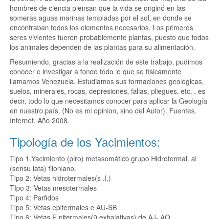
hombres de ciencia piensan que la vida se originó en las
someras aguas marinas templadas por el sol, en donde se
encontraban todos los elementos necesarios. Los primeros
seres vivientes fueron probablemente plantas, puesto que todos
los animales dependen de las plantas para su alimentación.
Resumiendo, gracias a la realización de este trabajo, pudimos
conocer e investigar a fondo todo lo que se físicamente
llamamos Venezuela. Estudiamos sus formaciones geológicas,
suelos, minerales, rocas, depresiones, fallas, pliegues, etc. , es
decir, todo lo que necesitamos conocer para aplicar la Geología
en nuestro país. (No es mi opinion, sino del Autor). Fuentes.
Internet. Año 2008.
Tipología de los Yacimientos:
Tipo 1.Yacimiento (piro) metasomático grupo Hidrotermal. al
(sensu lata) filonlano.
Tipo 2: Vetas hidrotermales(s .I.)
TIpo 3: Vetas mesotermales
Tipo 4: Parfidos
Tipo 5: Vetas epitermales e AU-SB
Tipo 6: Vetas E pitermales(0 exhalativas) de AJ-,AQ