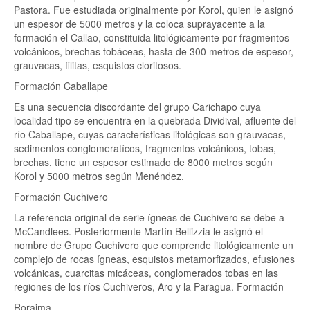
Pastora. Fue estudiada originalmente por Korol, quien le asignó
un espesor de 5000 metros y la coloca suprayacente a la
formación el Callao, constituida litológicamente por fragmentos
volcánicos, brechas tobáceas, hasta de 300 metros de espesor,
grauvacas, filitas, esquistos cloritosos.
Formación Caballape
Es una secuencia discordante del grupo Carichapo cuya
localidad tipo se encuentra en la quebrada Dividival, afluente del
río Caballape, cuyas características litológicas son grauvacas,
sedimentos conglomeratícos, fragmentos volcánicos, tobas,
brechas, tiene un espesor estimado de 8000 metros según
Korol y 5000 metros según Menéndez.
Formación Cuchivero
La referencia original de serie ígneas de Cuchivero se debe a
McCandlees. Posteriormente Martín Bellizzia le asignó el
nombre de Grupo Cuchivero que comprende litológicamente un
complejo de rocas ígneas, esquistos metamorfizados, efusiones
volcánicas, cuarcitas micáceas, conglomerados tobas en las
regiones de los ríos Cuchiveros, Aro y la Paragua. Formación
Roraima