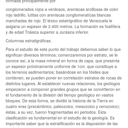
formada principalmente por
conglomerados rojos a verdosos, areniscas arcillosas de color
rojo ladrillo, lutitas con areniscas conglomeratícas blancas
manchadas de rojo. El léxico estatrigráfico de Venezuela le
asigana un espesor de 2.400 metros. La formación es fosilífera
y de edad Triásica superior a Jurásica inferior.
Columnas estratigráficas.
Para el estudio de este punto del trabajo debemos saber lo que
significan diversos términos; comenzaremos por estrato, se le
conoce así, a la masa mineral en forma de capa, que presenta
un espesor próximamente uniforme de 1cm. que constituye a
los terrenos sedimentarios; basándose en los fósiles que
contienen, se pueden poner en correlación estratos de rocas de
distintos lugares. Al establecer nuevas relaciones, los geólogos
empezaron a componer grandes grupos que se convirtieron en
el fundamento de la división del tiempo geológico en vastos
bloques. De esta forma, se dividió la historia de la Tierra en
cuatro eras (precámbrico, paleozoico, mesozoico y cenozoico);
éstas, a su vez, fueron fragmentadas en periodos. Esta
clasificación es fundamental en el estudio de la geología. Es
importante saber que la estratificación es la disposición de las