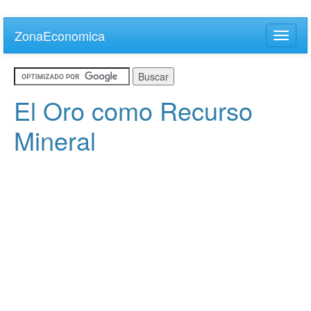
Skip
to
ZonaEconomica
Toggle
main
naviga
content
El Oro como Recurso
Mineral