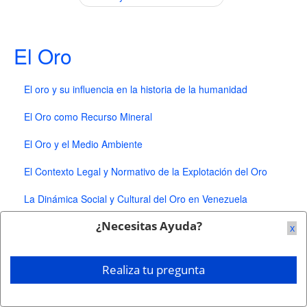
El Oro
El oro y su influencia en la historia de la humanidad
El Oro como Recurso Mineral
El Oro y el Medio Ambiente
El Contexto Legal y Normativo de la Explotación del Oro
La Dinámica Social y Cultural del Oro en Venezuela
¿Necesitas Ayuda?
x
Realiza tu pregunta
Este contenido se proporciona con fines informativos y
educativos, y no debería considerarse como asesoría de
inversión o gestión de portafolio. Resultados anteriores no