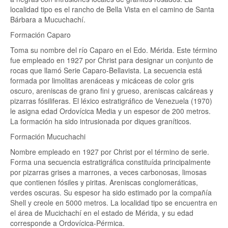
localidad tipo es el rancho de Bella Vista en el camino de Santa
Bárbara a Mucuchachí.
Formación Caparo
Toma su nombre del río Caparo en el Edo. Mérida. Este término
fue empleado en 1927 por Christ para designar un conjunto de
rocas que llamó Serie Caparo-Bellavista. La secuencia está
formada por limolitas arenáceas y micáceas de color gris
oscuro, areniscas de grano fini y grueso, areniscas calcáreas y
pizarras fósiliferas. El léxico estratigráfico de Venezuela (1970)
le asigna edad Ordovícica Media y un espesor de 200 metros.
La formación ha sido intrusionada por diques graníticos.
Formación Mucuchachi
Nombre empleado en 1927 por Christ por el término de serie.
Forma una secuencia estratigráfica constituída principalmente
por pizarras grises a marrones, a veces carbonosas, limosas
que contienen fósiles y piritas. Areniscas conglomeráticas,
verdes oscuras. Su espesor ha sido estimado por la compañía
Shell y creole en 5000 metros. La localidad tipo se encuentra en
el área de Mucichachí en el estado de Mérida, y su edad
corresponde a Ordovícica-Pérmica.