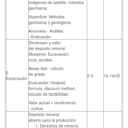
imágenes de satélite, métodos
geofísicos.
Superficie:
Métodos
geofísicos y geológicos.
Anomalía - Análisis
- Evaluación.
Dimensión y valor
del depósito mineral
Muestreo:
Excavación,
roza, sondeo.
Assay test - cálculo
2.
de grado.
2-5
1¢-1¢US
Exploración
Evaluación:
Hoskold
formula, discount method,
estudio de factibilidad.
Valor actual = rendimiento
- costos.
Depósito mineral
abierto para la producción
Derechos de minería