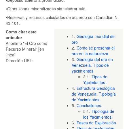
•Depósito abierto a profundidad.
•Otras zonas mineralizadas sin taladrar aún.
•Reservas y recursos calculados de acuerdo con Canadian NI
43-101.
Como citar este
1.
Geología mundial del
artículo:
oro
Anónimo "El Oro como
2.
Como se presenta el
Recurso Mineral" [en
oro en la naturaleza
linea]
3.
Geología del oro en
Dirección URL:
Venezuela. Tipos de
yacimientos
3.1.
Tipos de
Yacimientos :
4.
Estructura Geológica
de Venezuela. Tipología
de Yacimientos.
5.
Conclusiones.
5.1.
Tipología de
los Yacimientos:
6.
Fases de Exploración
7.
Tipos de explotación: