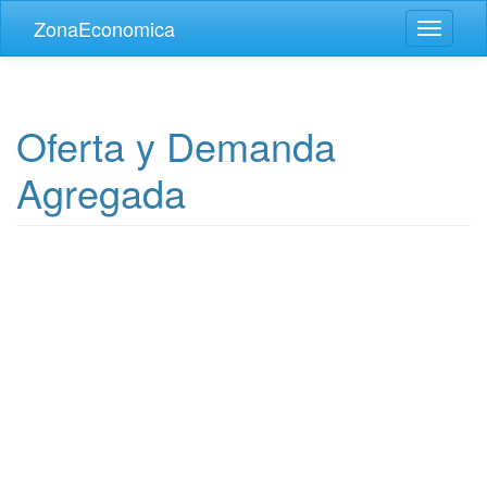
Skip to main content
ZonaEconomica
Toggle
navigati
Oferta y Demanda
Agregada