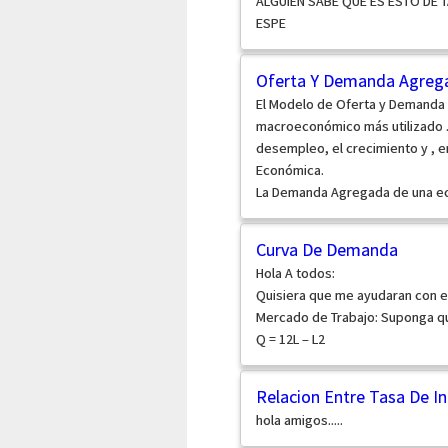
ALGUIEN SABE QUE ES ESTO DE T
ESPE
Oferta Y Demanda Agreg
El Modelo de Oferta y Demanda
macroeconómico más utilizado . Re
desempleo, el crecimiento y , e
Económica.
La Demanda Agregada de una ec
Curva De Demanda
Hola A todos:
Quisiera que me ayudaran con el 
Mercado de Trabajo: Suponga qu
Q = 12L – L2
Relacion Entre Tasa De In
hola amigos.....