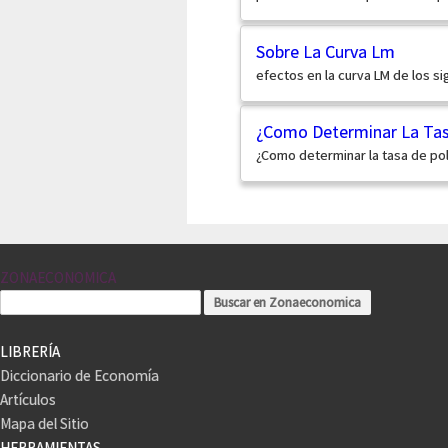
Sobre La Curva Lm
efectos en la curva LM de los s
¿Como Determinar La Tasa
¿Como determinar la tasa de pol
ZONAECONOMICA
LIBRERÍA
Diccionario de Economía
Artículos
Mapa del Sitio
HERRAMIENTAS