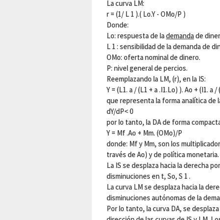
La curva LM:
r = (1/ L 1 ).( Lo.Y - OMo/P )
Donde:
Lo: respuesta de la
demanda
de diner
L 1 : sensibilidad de la demanda de di
OMo: oferta nominal de dinero.
P: nivel general de percios.
Reemplazando la LM, (r), en la IS:
Y = (L1. a / (L1 + a .I1.Lo) ). Ao + (I1. a 
que representa la forma analítica de
dY/dP< 0
por lo tanto, la DA de forma compac
Y = Mf .Ao + Mm. (OMo)/P
donde: Mf y Mm, son los multiplicadore
través de Ao) y de política monetaria.
La IS se desplaza hacia la derecha por
disminuciones en t, So, S 1 .
La curva LM se desplaza hacia la der
disminuciones autónomas de la dema
Por lo tanto, la curva DA, se desplaz
dirección de las curvas de IS y LM. Lo