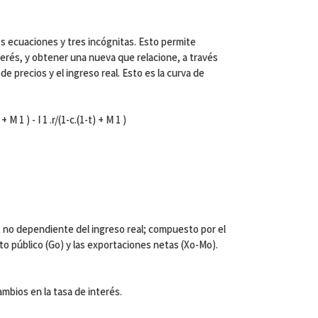
s ecuaciones y tres incógnitas. Esto permite
nterés, y obtener una nueva que relacione, a través
de precios y el ingreso real. Esto es la curva de
 M 1 ) - I 1 .r/(1-c.(1-t) + M 1 )
no dependiente del ingreso real; compuesto por el
sto público (Go) y las exportaciones netas (Xo-Mo).
cambios en la tasa de interés.