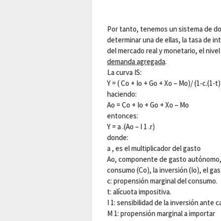
Por tanto, tenemos un sistema de do
determinar una de ellas, la tasa de i
del mercado real y monetario, el nivel 
demanda agregada
.
La curva IS:
Y = ( Co + Io + Go + Xo – Mo)/ (1-c.(1-t) +
haciendo:
Ao = Co + Io + Go + Xo – Mo
entonces:
Y = a .(Ao – I 1 .r)
donde:
a , es el multiplicador del gasto
Ao, componente de gasto autónomo, 
consumo (Co), la inversión (Io), el ga
c: propensión marginal del consumo.
t: alícuota impositiva.
I 1: sensibilidad de la inversión ante 
M 1: propensión marginal a importar