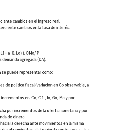
o ante cambios en el ingreso real.
nero ente cambios en la tasa de interés.
/ (L1+ a .I1.Lo) ). OMo/ P
 la demanda agregada (DA).
ta se puede representar como:
s de política fiscal (variación en Go observable, a
 incrementos en: Co, C 1 , Io, Go, Mo y por
echa por incrementos de la oferta monetaria y por
nda de dinero.
a hacia la derecha ante movimientos en la misma
s desplazamientos a la izquierda son inversos a los