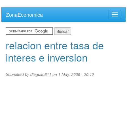
Skip
to
ZonaEconomica
Toggle
main
naviga
content
relacion entre tasa de
interes e inversion
Submitted by
dieguito311
on 1 May, 2009 - 20:12