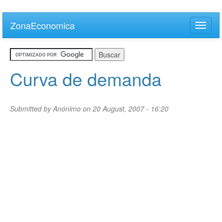
Skip
to
ZonaEconomica
Toggle
main
naviga
content
Curva de demanda
Submitted by
Anónimo
on 20 August, 2007 - 16:20