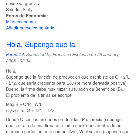
desde ya gracias
Saludos Stefy.
Foros de Economía:
Microeconomía
Añadir nuevo comentario
Hola, Supongo que la
Permalink
Submitted by
Francisco Espinosa
on 25 January,
2008 - 02:34
Hola,
Supongo que la función de producción que escribiste es Q=12*L
- L^2, que sería creciente para L<6 (primera derivada positiva)
Bueno, la firma debe maximizar su función de Beneficios (B)...
El problema de la firma se escribe
Max B = Q*P - W*L
{L,Q} s.a.: Q = 12*L - L^2
Donde Q son las unidades producidas, P el precio (supongo
que se trata de una firma que toma decisiones dentro de un
mercado perfectamente competitivo), W el salario (supongo que