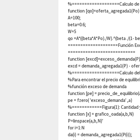
%===================Calculo de 
function [qo]=oferta_agregada1(Po)
A=100;
beta=0.6;
W=5
qo =A*((beta*A*Po)./W).^(beta ./(1- be
====================Función Ex
===========================
function [excd]=exceso_demanda(P
excd = demanda_agregada1(P) - ofe
%===================Calculo del 
%Para encontrar el precio de equilibr
%función exceso de demanda
function [pe] = precio_de_equilibrio(
pe = fzero( 'exceso_demanda' ,a)
%============Figura(1): Cantidad y p
function [x] = grafico_oada(a,b,N)
P=linspace(a,b,N)'
for i=1:N
da(i) = demanda_agregada1(P(i));