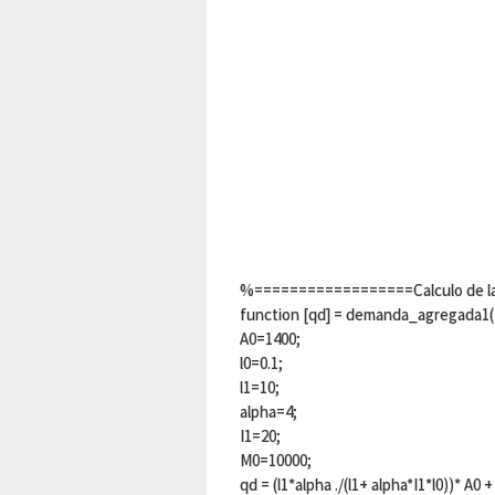
%==================Calculo de l
function [qd] = demanda_agregada1
A0=1400;
l0=0.1;
l1=10;
alpha=4;
I1=20;
M0=10000;
qd = (l1*alpha ./(l1+ alpha*I1*l0))* A0 +