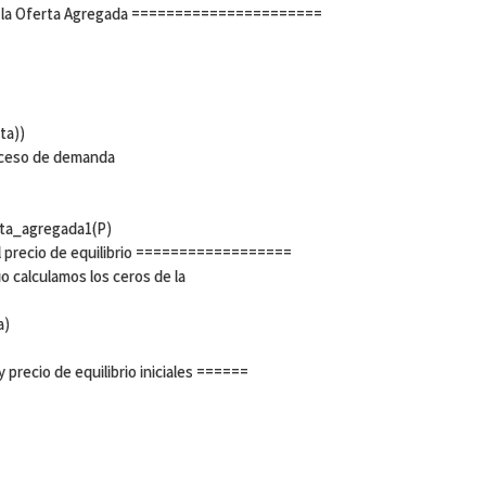
la Oferta Agregada ======================
ta))
ceso de demanda
)
rta_agregada1(P)
precio de equilibrio ==================
io calculamos los ceros de la
a)
recio de equilibrio iniciales ======