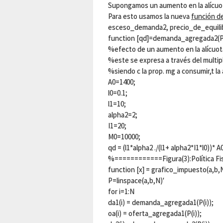
Supongamos un aumento en la alícuota
Para esto usamos la nueva
función d
esceso_demanda2, precio_de_equilib
function [qd]=demanda_agregada2(
%efecto de un aumento en la alícuot
%este se expresa a través del multipl
%siendo c la prop. mg a consumir,t la 
A0=1400;
l0=0.1;
l1=10;
alpha2=2;
I1=20;
M0=10000;
qd = (l1*alpha2 ./(l1+ alpha2*I1*l0))* A
%============Figura(3):Política F
function [x] = grafico_impuesto(a,b,
P=linspace(a,b,N)'
for i=1:N
da1(i) = demanda_agregada1(P(i));
oa(i) = oferta_agregada1(P(i));