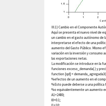
III.1) Cambio en el Componente Autó
Aquí se presenta el nuevo nivel de eq
un cambio en el gasto autónomo de 
interpretarse el efecto de una polític
aumento del Gasto Público. Mismo efec
variación en la inversión y consumo 
las exportaciones netas.
La modificación se introduce en la f
funciones exceso_demanda(.) y precio
function [qd] = demanda_agregada3
%efectos de un aumento en el comp
%Esto puede deberse a una política f
%o equivalentemente un aumento en 
A1=2400;
l0=0.1;
l1=10;