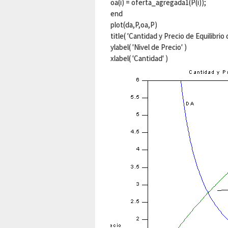
oa(i) = oferta_agregada1(P(i));
end
plot(da,P,oa,P)
title( 'Cantidad y Precio de Equilibrio
ylabel( 'Nivel de Precio' )
xlabel( 'Cantidad' )