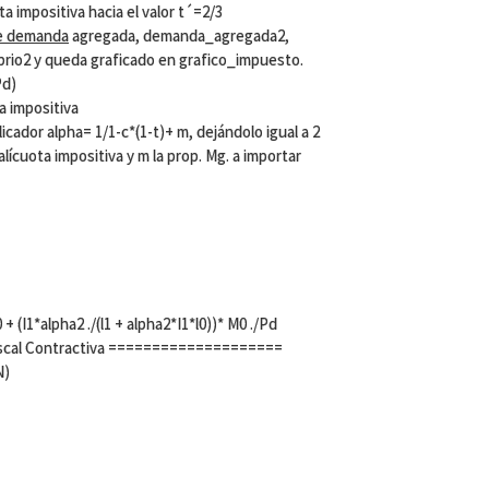
 impositiva hacia el valor t´=2/3
e demanda
agregada, demanda_agregada2,
rio2 y queda graficado en grafico_impuesto.
Pd)
a impositiva
icador alpha= 1/1-c*(1-t)+ m, dejándolo igual a 2
alícuota impositiva y m la prop. Mg. a importar
0 + (I1*alpha2 ./(l1 + alpha2*I1*l0))* M0 ./Pd
iscal Contractiva ====================
N)