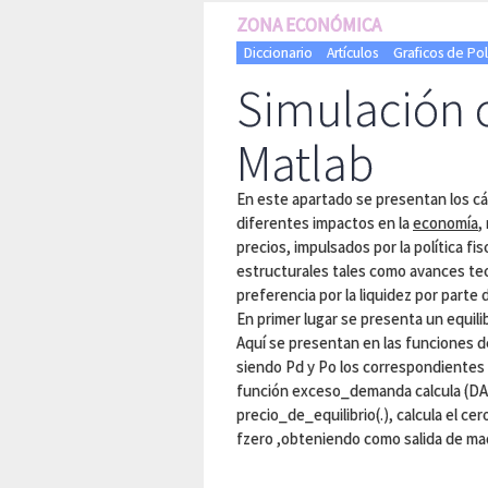
ZONA ECONÓMICA
Diccionario
Artículos
Graficos de Poli
Simulación 
Matlab
En este apartado se presentan los cál
diferentes impactos en la
economía
,
precios, impulsados por la política fis
estructurales tales como avances te
preferencia por la liquidez por parte
En primer lugar se presenta un equilib
Aquí se presentan en las funciones
siendo Pd y Po los correspondientes
función exceso_demanda calcula (DA – 
precio_de_equilibrio(.), calcula el ce
fzero ,obteniendo como salida de maqu