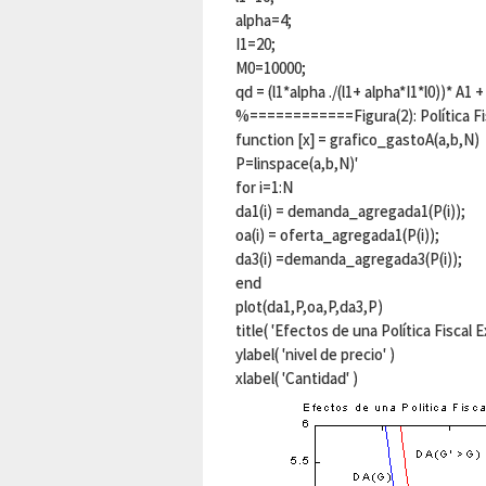
alpha=4;
I1=20;
M0=10000;
qd = (l1*alpha ./(l1+ alpha*I1*l0))* A1 +
%============Figura(2): Política 
function [x] = grafico_gastoA(a,b,N)
P=linspace(a,b,N)'
for i=1:N
da1(i) = demanda_agregada1(P(i));
oa(i) = oferta_agregada1(P(i));
da3(i) =demanda_agregada3(P(i));
end
plot(da1,P,oa,P,da3,P)
title( 'Efectos de una Política Fisca
ylabel( 'nivel de precio' )
xlabel( 'Cantidad' )