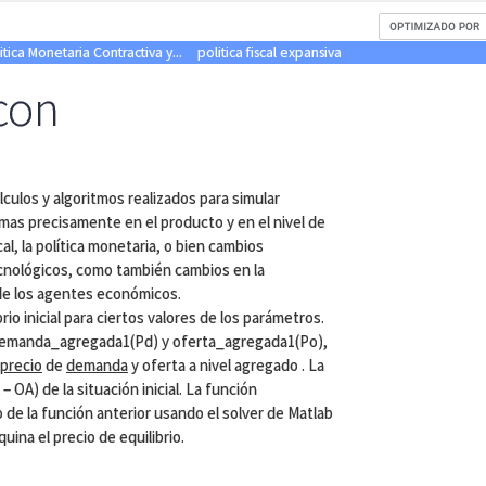
tica Monetaria Contractiva y...
politica fiscal expansiva
con
culos y algoritmos realizados para simular
 mas precisamente en el producto y en el nivel de
cal, la política monetaria, o bien cambios
cnológicos, como también cambios en la
 de los agentes económicos.
rio inicial para ciertos valores de los parámetros.
 demanda_agregada1(Pd) y oferta_agregada1(Po),
precio
de
demanda
y oferta a nivel agregado . La
OA) de la situación inicial. La función
ro de la función anterior usando el solver de Matlab
ina el precio de equilibrio.