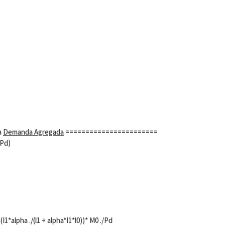
a
Demanda Agregada
=======================
(Pd)
 (I1*alpha ./(l1 + alpha*I1*l0))* M0 ./Pd