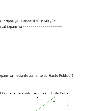
 (I1*alpha ./(l1 + alpha*I1*l0))* M0 ./Pd
Fiscal Expansiva ====================
l Expansiva mediante aumento del Gasto Publico' )