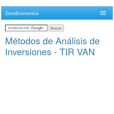
Skip
to
ZonaEconomica
Toggle
main
naviga
content
Métodos de Análisis de
Inversiones - TIR VAN