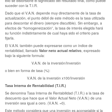
ello se distorsione el significado del resultado final, como puede
suceder con la T.I.R.
Dado que el V.A.N. depende muy directamente de la tasa de
actualización, el punto débil de este método es la tasa utilizada
para descontar el dinero (siempre discutible). Sin embargo, a
efectos de “homogeneización”, la tasa de interés elegida hará
su función indistintamente de cual haya sido el criterio para
fijarla.
El V.A.N. también puede expresarse como un índice de
rentabilidad, llamado
Valor neto actual relativo
, expresado
bajo la siguiente formula:
V.A.N. de la inversión/Inversión
o bien en forma de tasa (%):
V.A.N. de la inversión x100/Inversión
Tasa Interna de Rentabilidad (T.I.R.)
Se denomina Tasa Interna de Rentabilidad (T.I.R.) a la tasa de
descuento que hace que el Valor Actual Neto (V.A.N.) de una
inversión sea igual a cero. (V.A.N. =0).
Este método considera que una inversión es aconsejable si la