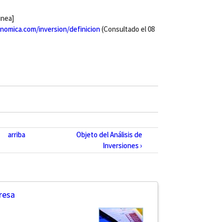
inea]
omica.com/inversion/definicion
(Consultado el 08
arriba
Objeto del Análisis de
Inversiones ›
resa