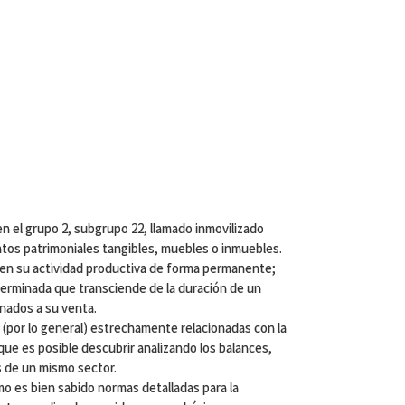
C. en el grupo 2, subgrupo 22, llamado inmovilizado
ntos patrimoniales tangibles, muebles o inmuebles.
a en su actividad productiva de forma permanente;
eterminada que transciende de la duración de un
inados a su venta.
 (por lo general) estrechamente relacionadas con la
que es posible descubrir analizando los balances,
s de un mismo sector.
mo es bien sabido normas detalladas para la