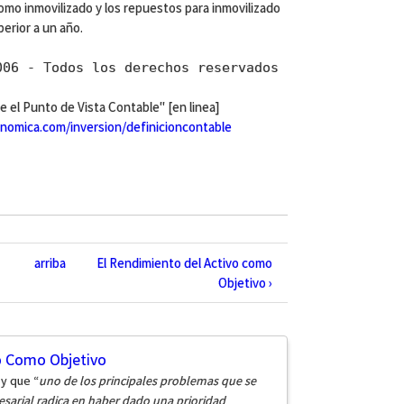
omo inmovilizado y los repuestos para inmovilizado
erior a un año.
006 - Todos los derechos reservados
 el Punto de Vista Contable" [en linea]
omica.com/inversion/definicioncontable
arriba
El Rendimiento del Activo como
Objetivo ›
o Como Objetivo
y que “
uno de los principales problemas que se
sarial radica en haber dado una prioridad