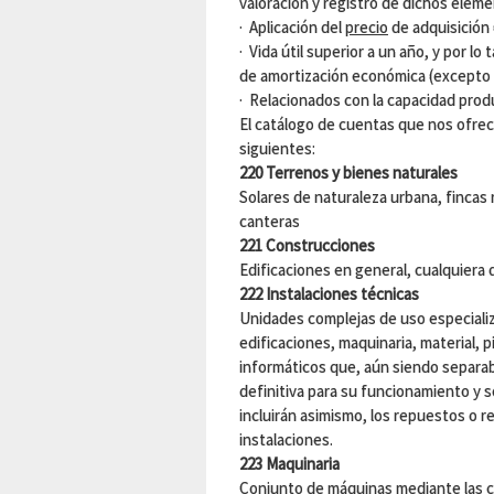
valoración y registro de dichos elem
·
Aplicación
del
precio
de adquisición
·
Vida útil superior a un año, y por l
de amortización económica (excepto 
·
Relacionados con la capacidad prod
El catálogo de cuentas que nos ofrec
siguientes:
220 Terrenos y bienes naturales
Solares de naturaleza urbana, fincas 
canteras
221 Construcciones
Edificaciones en general, cualquiera
222 Instalaciones técnicas
Unidades complejas de uso especiali
edificaciones, maquinaria, material, 
informáticos que, aún siendo separab
definitiva para su funcionamiento y 
incluirán asimismo, los repuestos o 
instalaciones.
223 Maquinaria
Conjunto de máquinas mediante las cua