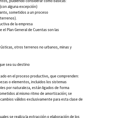
entos, pudiendo considerar como básicas:
 (con alguna excepción)
o tanto, sometidos a un proceso
terrenos).
uctiva de la empresa
e el Plan General de Cuentas son las
rústicas, otros terrenos no urbanos, minas y
 que sea su destino
zado en el proceso productivo, que comprenden:
piezas o elementos, incluidos los sistemas
les por naturaleza, están ligados de forma
sometidos al mismo ritmo de amortización; se
recambios válidos exclusivamente para esta clase de
les se realiza la extracción o elaboración de los