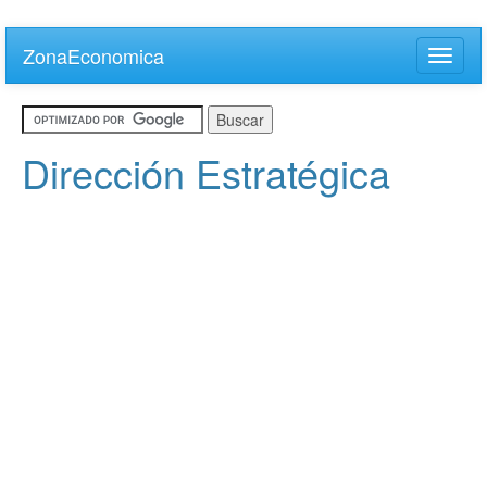
Skip
to
ZonaEconomica
Toggle
main
naviga
content
Dirección Estratégica