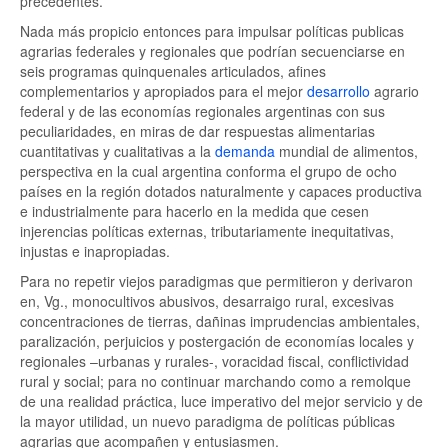
precedentes.
Nada más propicio entonces para impulsar políticas publicas
agrarias federales y regionales que podrían secuenciarse en
seis programas quinquenales articulados, afines
complementarios y apropiados para el mejor
desarrollo
agrario
federal y de las economías regionales argentinas con sus
peculiaridades, en miras de dar respuestas alimentarias
cuantitativas y cualitativas a la
demanda
mundial de alimentos,
perspectiva en la cual argentina conforma el grupo de ocho
países en la región dotados naturalmente y capaces productiva
e industrialmente para hacerlo en la medida que cesen
injerencias políticas externas, tributariamente inequitativas,
injustas e inapropiadas.
Para no repetir viejos paradigmas que permitieron y derivaron
en, Vg., monocultivos abusivos, desarraigo rural, excesivas
concentraciones de tierras, dañinas imprudencias ambientales,
paralización, perjuicios y postergación de economías locales y
regionales –urbanas y rurales-, voracidad fiscal, conflictividad
rural y social; para no continuar marchando como a remolque
de una realidad práctica, luce imperativo del mejor servicio y de
la mayor utilidad, un nuevo paradigma de políticas públicas
agrarias que acompañen y entusiasmen.