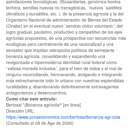
asimilaciones tecnológicas: (fitosanitarias, genómica bovina
lechera, semillas nuevas no transgénicas, `nuevos `satélites´
climáticos y bursátiles, etc. ), de la presencia agrícola y la del
Organismo Nacional de administración de Bienes del Estado
(Onabe) en el eventual nuevo `servicio cívico voluntario´; del
logro gradual, paulatino, productivo y competitivo de los ejes
agrícolas propuestos, de una prospectiva con secuencias más
ecológicas pero centralmente de una racionalizad y una
sensatez que impidan estropicios políticos de semejante
bonanza agrícola, consolidando y expandiendo una
revigorizada e hipermoderna identidad rural federal como
`valiosa moneda inclusiva´, para el bien de todos y el mal de
ninguno reconciliando, hermanando, amigando e integrando
más estrechamente todo lo urbano con nuestras esplendidas
ruralidades y, abandonando definitivamente extravagantes
antagonismos y desencuentros.
Como citar este artículo:
Bertossi "¡Bonanza agrícola!" [en linea]
Dirección URL:
https://www.zonaeconomica.com/bertossi/bonanza-agr-cola
(Consultado el 08 de Ago de 2026)