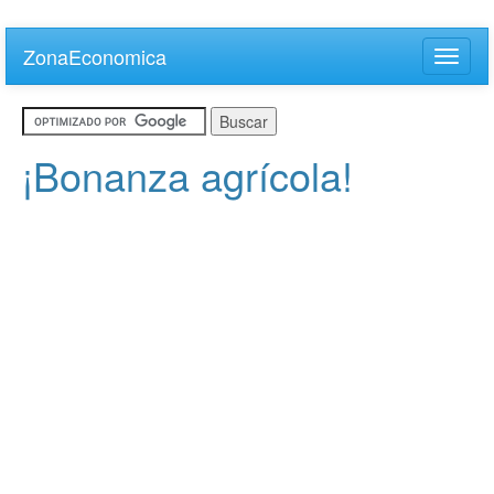
Skip
to
ZonaEconomica
Toggle
main
naviga
content
¡Bonanza agrícola!