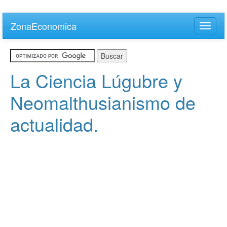
Skip
to
ZonaEconomica
Toggle
main
naviga
content
La Ciencia Lúgubre y
Neomalthusianismo de
actualidad.