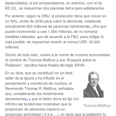
desarrollados, si los comparásemos, en extremo, con el de
EE.UU., se requerirían dos planetas tierra para safisfacerlos.
Por anterior, según la ONU, la producción tiene que crecer en
un 50%, antes de 2030 para cubrir la demanda, existiendo
actualmente 850 millones de personas hambrientas, cifra que
puede incrementar a casi 1,000 millones, de no tomarse
medidas radicales, que de acuerdo a la FAO, para mitigar lo
más posible, se requerirían invertir al menos USD. 30,000
millones.
Dentro de todo ésto, vuelve a la mente de muchos economistas
el nombre de Thomas Malthus y sus
“Ensayos sobre la
Población”,
escritos hacia finales del siglo XXVIII.
En su obra, que se constituyó en un best-
seller de la época y ha influido en el
pensamiento y conciencia de muchos, el
Reverendo Thomas R. Malthus, señalaba
que, considerando los rendimientos
decrecientes
y que el factor tierra es fijo (no
2
infinito) las tendencias mostraban que la
Thomas Malthus
producción de alimentos crecería en
proporción aritmética(1,2,3,4,…), en tanto que la población lo