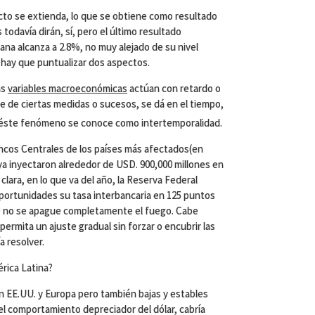
ecto se extienda, lo que se obtiene como resultado
 todavía dirán, sí, pero el último resultado
cana alcanza a 2.8%, no muy alejado de su nivel
o hay que puntualizar dos aspectos.
as
variables macroeconómicas
actúan con retardo o
te de ciertas medidas o sucesos, se dá en el tiempo,
 éste fenómeno se conoce como intertemporalidad.
Bancos Centrales de los países más afectados(en
ya inyectaron alrededor de USD. 900,000 millones en
 clara, en lo que va del año, la Reserva Federal
portunidades su tasa interbancaria en 125 puntos
ue no se apague completamente el fuego. Cabe
ermita un ajuste gradual sin forzar o encubrir las
 resolver.
érica Latina?
en EE.UU. y Europa pero también bajas y estables
l comportamiento depreciador del dólar, cabría