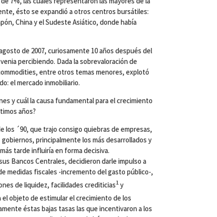
 de 7%, las cuales representaron las mayores de la
ente, ésto se expandió a otros centros bursátiles:
ón, China y el Sudeste Asiático, donde había
gosto de 2007, curiosamente 10 años después del
 venia percibiendo. Dada la sobrevaloración de
y commodities, entre otros temas menores, explotó
do: el mercado inmobiliario.
es y cuál la causa fundamental para el crecimiento
ltimos años?
 de los ´90, que trajo consigo quiebras de empresas,
 gobiernos, principalmente los más desarrollados y
ás tarde influiría en forma decisiva.
sus Bancos Centrales, decidieron darle impulso a
de medidas fiscales -incremento del gasto público-,
1
nes de liquidez, facilidades crediticias
y
n el objeto de estimular el crecimiento de los
amente éstas bajas tasas las que incentivaron a los