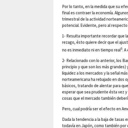
Por lo tanto, en la medida que su ef
final es contraer la economía. Algunos
trimestral de la actividad norteameri
potencial. Evidente, pero al respect
1- Resulta importante recordar que l
rezago, ésto quiere decir que el ajus
5
no es inmediato ni en tiempo real
. A
2- Relacionado con lo anterior, los 
principio y que son los más grandes) 
liquidez a los mercados y la señal más
norteamericana ha rebajado en dos o
básicos, tratando de alentar para q
esperar que sea prudente ésta vez y p
cosas que el mercado también debería
Pero, cual podría ser el efecto en Am
Dada la tendencia a la baja de tasas 
todavía en Japón, como también por e