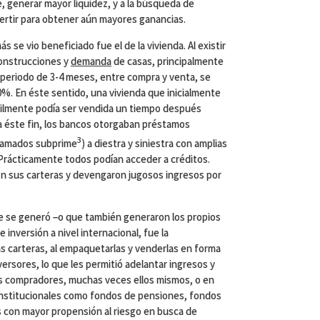
 generar mayor liquidez, y a la búsqueda de
ertir para obtener aún mayores ganancias.
s se vio beneficiado fue el de la vivienda. Al existir
construcciones y
demanda
de casas, principalmente
periodo de 3-4 meses, entre compra y venta, se
%. En éste sentido, una vivienda que inicialmente
cilmente podía ser vendida un tiempo después
ra éste fin, los bancos otorgaban préstamos
3
llamados subprime
) a diestra y siniestra con amplias
s. Prácticamente todos podían acceder a créditos.
 sus carteras y devengaron jugosos ingresos por
e se generó –o que también generaron los propios
e inversión a nivel internacional, fue la
tas carteras, al empaquetarlas y venderlas en forma
versores, lo que les permitió adelantar ingresos y
os compradores, muchas veces ellos mismos, o en
 institucionales como fondos de pensiones, fondos
 con mayor propensión al riesgo en busca de