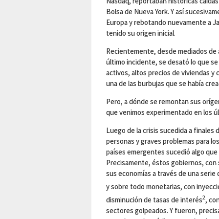
Nasdaq, reportaban históricas caídas
Bolsa de Nueva York. Y así sucesivam
Europa y rebotando nuevamente a Jap
tenido su origen inicial.
Recientemente, desde mediados de a
último incidente, se desató lo que se
activos, altos precios de viviendas 
una de las burbujas que se había crea
Pero, a dónde se remontan sus orígen
que venimos experimentado en los ú
Luego de la crisis sucedida a finales
personas y graves problemas para los
países emergentes sucedió algo que m
Precisamente, éstos gobiernos, con 
sus economías a través de una serie 
y sobre todo monetarias, con inyeccio
2
disminución de tasas de interés
, co
sectores golpeados. Y fueron, precis