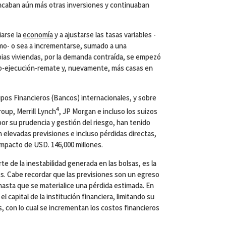
ncaban aún más otras inversiones y continuaban
arse la
economía
y a ajustarse las tasas variables -
amo- o sea a incrementarse, sumado a una
opias viviendas, por la demanda contraída, se empezó
ago-ejecución-remate y, nuevamente, más casas en
upos Financieros (Bancos) internacionales, y sobre
4
oup, Merrill Lynch
, JP Morgan e incluso los suizos
or su prudencia y gestión del riesgo, han tenido
 elevadas previsiones e incluso pérdidas directas,
mpacto de USD. 146,000 millones.
te de la inestabilidad generada en las bolsas, es la
. Cabe recordar que las previsiones son un egreso
asta que se materialice una pérdida estimada. En
l capital de la institución financiera, limitando su
, con lo cual se incrementan los costos financieros