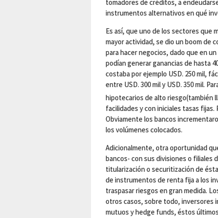
tomadores de créditos, a endeudarse,
instrumentos alternativos en qué inv
Es así, que uno de los sectores que má
mayor actividad, se dio un boom de 
para hacer negocios, dado que en un 
podían generar ganancias de hasta 40
costaba por ejemplo USD. 250 mil, fá
entre USD. 300 mil y USD. 350 mil. Pa
hipotecarios de alto riesgo(también 
facilidades y con iniciales tasas fija
Obviamente los bancos incrementaron
los volúmenes colocados.
Adicionalmente, otra oportunidad qu
bancos- con sus divisiones o filiales d
titularización o securitización de és
de instrumentos de renta fija a los in
traspasar riesgos en gran medida. L
otros casos, sobre todo, inversores
mutuos y hedge funds, éstos últimos