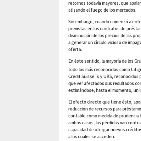
retornos todavía mayores, que apala
atizando el fuego de los mercados.
Sin embargo, cuando comenzó a enfri
previstas en los contratos de prést
disminución de los precios de las pr
a generar un círculo vicioso de imp
oferta.
En éste sentido, la mayoría de los Gr
todo los más reconocidos como Citigr
Credit Suisse´s y UBS, reconocidos p
que ver afectados sus resultados con
estimándose, hasta el momento, un i
El efecto directo que tiene ésto, apar
reducción de
recursos
para préstamos
contable como medida de prudencia h
ambos casos, las pérdidas van contra e
capacidad de otorgar nuevos créditos
a los cuales se acceden.