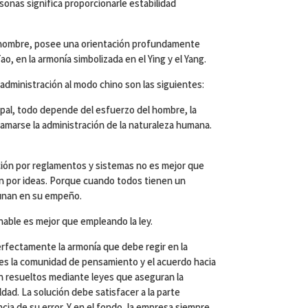
sonas significa proporcionarle estabilidad
l hombre, posee una orientación profundamente
ao, en la armonía simbolizada en el Ying y el Yang.
 administración al modo chino son las siguientes:
ipal, todo depende del esfuerzo del hombre, la
lamarse la administración de la naturaleza humana.
ación por reglamentos y sistemas no es mejor que
en por ideas. Porque cuando todos tienen un
 unan en su empeño.
able es mejor que empleando la ley.
erfectamente la armonía que debe regir en la
s la comunidad de pensamiento y el acuerdo hacia
on resueltos mediante leyes que aseguran la
ldad. La solución debe satisfacer a la parte
cia de su error. Y en el fondo, la empresa siempre