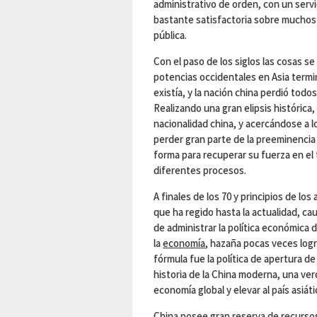
administrativo de orden, con un servic
bastante satisfactoria sobre muchos
pública.
Con el paso de los siglos las cosas s
potencias occidentales en Asia term
existía, y la nación china perdió todos
Realizando una gran elipsis histórica
nacionalidad china, y acercándose a l
perder gran parte de la preeminencia 
forma para recuperar su fuerza en el
diferentes procesos.
A finales de los 70 y principios de lo
que ha regido hasta la actualidad, c
de administrar la política económica 
la
economía
, hazaña pocas veces logra
fórmula fue la política de apertura d
historia de la China moderna, una ve
economía global y elevar al país asiát
China posee gran reserva de
recurso