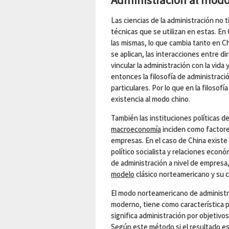
Las ciencias de la administración no
técnicas que se utilizan en estas. En
las mismas, lo que cambia tanto en Ch
se aplican, las interacciones entre d
vincular la administración con la vid
entonces la filosofía de administració
particulares. Por lo que en la filosof
existencia al modo chino.
También las instituciones políticas de
macroeconomía
inciden como factores
empresas. En el caso de China exist
político socialista y relaciones eco
de administración a nivel de empresa,
modelo
clásico norteamericano y su c
El modo norteamericano de administ
moderno, tiene como característica pa
significa administración por objetivo
Según este método si el resultado es s