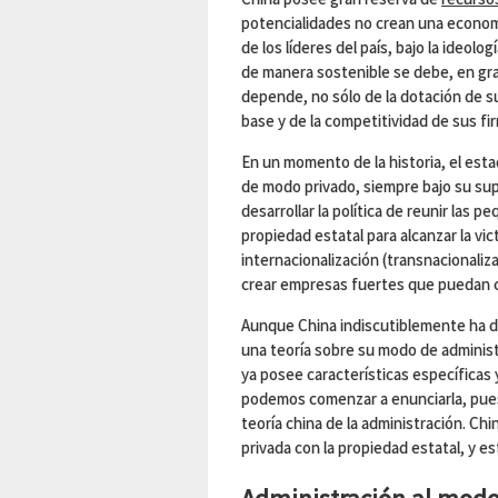
potencialidades no crean una economí
de los líderes del país, bajo la ideolo
de manera sostenible se debe, en gra
depende, no sólo de la dotación de s
base y de la competitividad de sus fi
En un momento de la historia, el esta
de modo privado, siempre bajo su sup
desarrollar la política de reunir las
propiedad estatal para alcanzar la vict
internacionalización (transnacionaliz
crear empresas fuertes que puedan co
Aunque China indiscutiblemente ha d
una teoría sobre su modo de administ
ya posee características específicas
podemos comenzar a enunciarla, pues 
teoría china de la administración. Chi
privada con la propiedad estatal, y est
Administración al mod