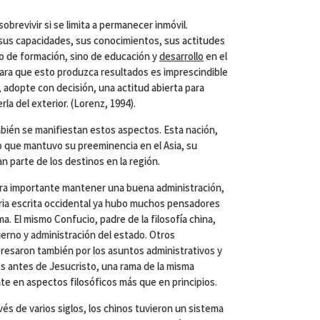
brevivir si se limita a permanecer inmóvil.
us capacidades, sus conocimientos, sus actitudes
o de formación, sino de educación y
desarrollo
en el
Para que esto produzca resultados es imprescindible
 adopte con decisión, una actitud abierta para
la del exterior. (Lorenz, 1994).
bién se manifiestan estos aspectos. Esta nación,
o que mantuvo su preeminencia en el Asia, su
an parte de los destinos en la región.
era importante mantener una buena administración,
toria escrita occidental ya hubo muchos pensadores
. El mismo Confucio, padre de la filosofía china,
erno y administración del estado. Otros
esaron también por los asuntos administrativos y
os antes de Jesucristo, una rama de la misma
e en aspectos filosóficos más que en principios.
vés de varios siglos, los chinos tuvieron un sistema