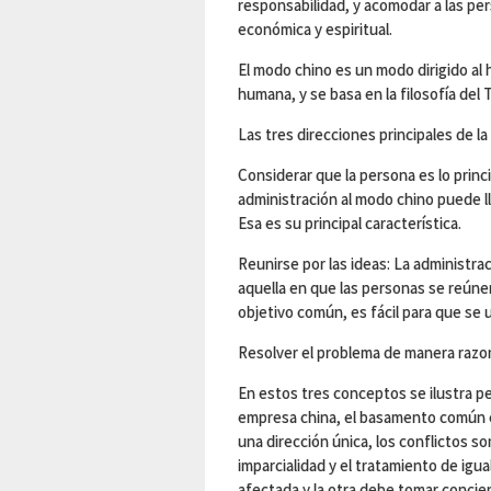
responsabilidad, y acomodar a las per
económica y espiritual.
El modo chino es un modo dirigido a
humana, y se basa en la filosofía del T
Las tres direcciones principales de la
Considerar que la persona es lo princ
administración al modo chino puede l
Esa es su principal característica.
Reunirse por las ideas: La administr
aquella en que las personas se reún
objetivo común, es fácil para que se
Resolver el problema de manera razon
En estos tres conceptos se ilustra p
empresa china, el basamento común e
una dirección única, los conflictos s
imparcialidad y el tratamiento de igua
afectada y la otra debe tomar concien