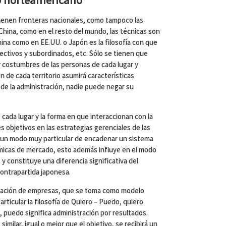
 tienen fronteras nacionales, como tampoco las
 China, como en el resto del mundo, las técnicas son
ina como en EE.UU. o Japón es la filosofía con que
irectivos y subordinados, etc. Sólo se tienen que
a y costumbres de las personas de cada lugar y
n de cada territorio asumirá características
ía de la administración, nadie puede negar su
 cada lugar y la forma en que interaccionan con la
 objetivos en las estrategias gerenciales de las
e un modo muy particular de encadenar un sistema
nómicas de mercado, esto además influye en el modo
 y constituye una diferencia significativa del
ontrapartida japonesa.
ración de empresas, que se toma como modelo
rticular la filosofía de Quiero – Puedo, quiero
s, puedo significa administración por resultados.
imilar, igual o mejor que el objetivo, se recibirá un