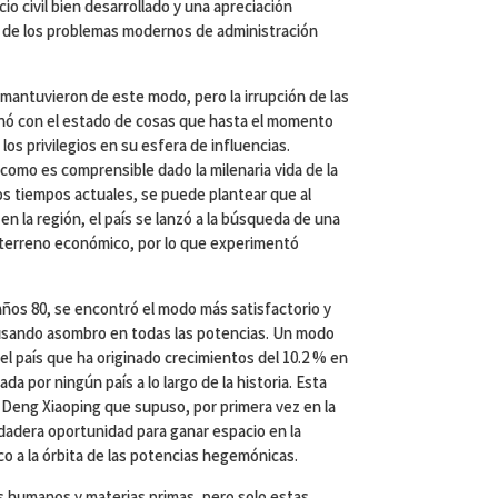
io civil bien desarrollado y una apreciación
 de los problemas modernos de administración
e mantuvieron de este modo, pero la irrupción de las
inó con el estado de cosas que hasta el momento
 los privilegios en su esfera de influencias.
, como es comprensible dado la milenaria vida de la
os tiempos actuales, se puede plantear que al
en la región, el país se lanzó a la búsqueda de una
 terreno económico, por lo que experimentó
s años 80, se encontró el modo más satisfactorio y
ausando asombro en todas las potencias. Un modo
del país que ha originado crecimientos del 10.2 % en
da por ningún país a lo largo de la historia. Esta
e Deng Xiaoping que supuso, por primera vez en la
rdadera oportunidad para ganar espacio en la
ico a la órbita de las potencias hegemónicas.
s
humanos y materias primas, pero solo estas