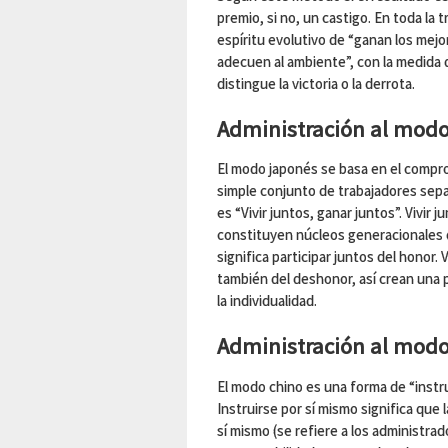
premio, si no, un castigo. En toda la 
espíritu evolutivo de “ganan los mejo
adecuen al ambiente”, con la medida d
distingue la victoria o la derrota.
Administración al modo
El modo japonés se basa en el compro
simple conjunto de trabajadores sepa
es “Vivir juntos, ganar juntos”. Vivir 
constituyen núcleos generacionales q
significa participar juntos del honor. 
también del deshonor, así crean una p
la individualidad.
Administración al modo
El modo chino es una forma de “instru
Instruirse por sí mismo significa que
sí mismo (se refiere a los administrad