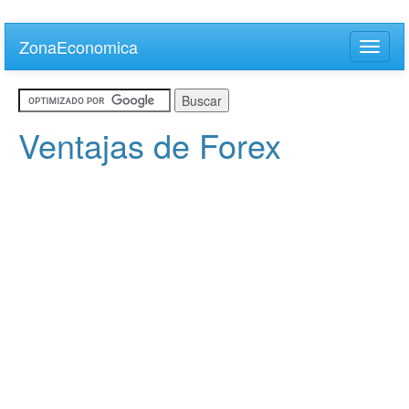
Skip
to
ZonaEconomica
Toggle
main
naviga
content
Ventajas de Forex