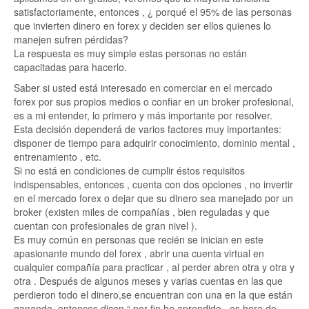
satisfactoriamente, entonces , ¿ porqué el 95% de las personas
que invierten dinero en forex y deciden ser ellos quienes lo
manejen sufren pérdidas?
La respuesta es muy simple estas personas no están
capacitadas para hacerlo.
Saber si usted está interesado en comerciar en el mercado
forex por sus propios medios o confiar en un broker profesional,
es a mi entender, lo primero y más importante por resolver.
Esta decisión dependerá de varios factores muy importantes:
disponer de tiempo para adquirir conocimiento, dominio mental ,
entrenamiento , etc.
Si no está en condiciones de cumplir éstos requisitos
indispensables, entonces , cuenta con dos opciones , no invertir
en el mercado forex o dejar que su dinero sea manejado por un
broker (existen miles de compañías , bien reguladas y que
cuentan con profesionales de gran nivel ).
Es muy común en personas que recién se inician en este
apasionante mundo del forex , abrir una cuenta virtual en
cualquier compañía para practicar , al perder abren otra y otra y
otra . Después de algunos meses y varias cuentas en las que
perdieron todo el dinero,se encuentran con una en la que están
ganando, entonces dicen “ por fin he aprendido , es hora de