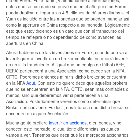
día en Forex. Por lo tanto, y ateniéndome a informaciones,
datos que se han dado se prevé que en el año próximo Forex
pueda duplicar o llegar a los 4.5 trillones de dólares diarios si el
Yuan es incluido entre las monedas que se pueden manejar así
como la apertura en China respecto a su moneda. Lógicamente
esto que estoy diciendo es un dato que con el transcurso del
tiempo se reflejara o no dependiendo de como avancen las
aperturas en China.
Ahora hablemos de las inversiones en Forex, cuando uno va a
invertir querrá invertir en un broker confiable, no querrá invertir
en un sitio fraudulento. Al igual que un equipo de fútbol (AFE,
UEFA) pertenecerá a una Asociación como puede ser la NFA,
CFTC. Podremos entonces mirar si dicho broker se encuentra
en la NFA
Aquí
. Con esto no quiero decir que aquellos brokers
que no se encuentren en la NFA, CFTC, sean mas confiables o
menos, sino que deberemos ver si pertenecen a una
Asociación. Posteriormente veremos como determinar que
Broker nos conviene. Es decir, nos interesa que dicho broker se
encuentre en alguna Asociación.
Mucha gente prefiere
invertir en acciones
, o en bonos, y no
conocen este mercado, el cual tiene diferencias las cuales
vamos a ver. Tenemos que decir que los mercados accionarios