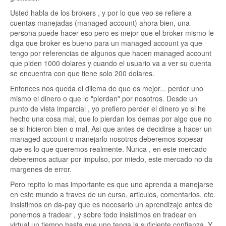
Usted habla de los brokers , y por lo que veo se refiere a
cuentas manejadas (managed account) ahora bien, una
persona puede hacer eso pero es mejor que el broker mismo le
diga que broker es bueno para un managed account ya que
tengo por referencias de algunos que hacen managed account
que piden 1000 dolares y cuando el usuario va a ver su cuenta
se encuentra con que tiene solo 200 dolares.
Entonces nos queda el dilema de que es mejor... perder uno
mismo el dinero o que lo "pierdan" por nosotros. Desde un
punto de vista imparcial , yo prefiero perder el dinero yo si he
hecho una cosa mal, que lo pierdan los demas por algo que no
se si hicieron bien o mal. Asi que antes de decidirse a hacer un
managed account o manejarlo nosotros deberemos sopesar
que es lo que queremos realmente. Nunca , en este mercado
deberemos actuar por impulso, por miedo, este mercado no da
margenes de error.
Pero repito lo mas importante es que uno aprenda a manejarse
en este mundo a traves de un curso, articulos, comentarios, etc.
Insistimos en da-pay que es necesario un aprendizaje antes de
ponernos a tradear , y sobre todo insistimos en tradear en
virtual un tiempo hasta que uno tenga la suficiente confianza. Y