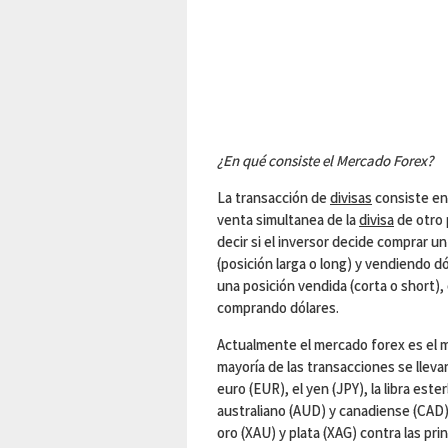
¿En qué consiste el Mercado Forex?
La transacción de
divisas
consiste en
venta simultanea de la
divisa
de otro 
decir si el inversor decide comprar 
(posición larga o long) y vendiendo 
una posición vendida (corta o short),
comprando dólares.
Actualmente el mercado forex es el m
mayoría de las transacciones se lleva
euro (EUR), el yen (JPY), la libra este
australiano (AUD) y canadiense (CAD) 
oro (XAU) y plata (XAG) contra las pr