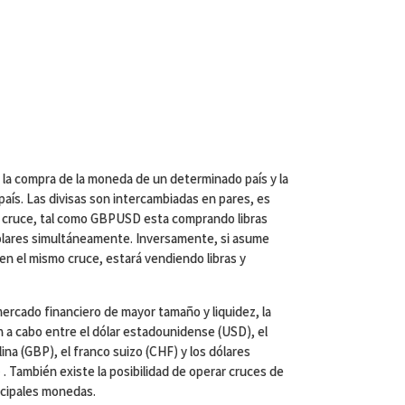
 la compra de la moneda de un determinado país y la
país. Las divisas son intercambiadas en pares, es
un cruce, tal como GBPUSD esta comprando libras
dólares simultáneamente. Inversamente, si asume
 en el mismo cruce, estará vendiendo libras y
ercado financiero de mayor tamaño y liquidez, la
n a cabo entre el dólar estadounidense (USD), el
rlina (GBP), el franco suizo (CHF) y los dólares
. También existe la posibilidad de operar cruces de
incipales monedas.