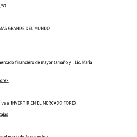
/53
 MÁS GRANDE DEL MUNDO
ercado financiero de mayor tamaño y . Lic. María
orex
uno va a INVERTIR EN EL MERCADO FOREX
ajas
 en el mercado forex es jpy.