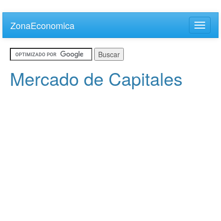
Skip
to
ZonaEconomica
Toggle
main
naviga
content
Mercado de Capitales