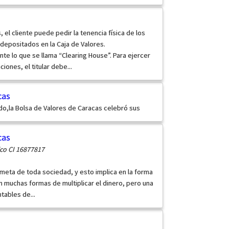
el cliente puede pedir la tenencia física de los
depositados en la Caja de Valores.
te lo que se llama “Clearing House”. Para ejercer
iones, el titular debe...
cas
do,la Bolsa de Valores de Caracas celebró sus
cas
co CI 16877817
 meta de toda sociedad, y esto implica en la forma
en muchas formas de multiplicar el dinero, pero una
tables de...