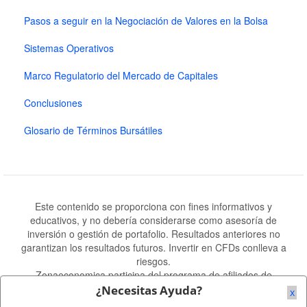
Pasos a seguir en la Negociación de Valores en la Bolsa
Sistemas Operativos
Marco Regulatorio del Mercado de Capitales
Conclusiones
Glosario de Términos Bursátiles
Este contenido se proporciona con fines informativos y
educativos, y no debería considerarse como asesoría de
inversión o gestión de portafolio. Resultados anteriores no
garantizan los resultados futuros. Invertir en CFDs conlleva a
riesgos.
Zonaeconomica participa del programa de afiliados de
Amazon.es Amazon.com.mx y otras tiendas de Amazon.
¿Necesitas Ayuda?
x
Mapa del Sitio
-
Publicidad
-
Contacto
-
Descargo de