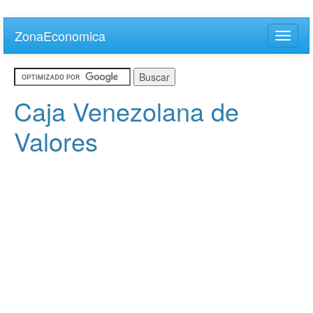
Skip
to
ZonaEconomica
Toggle
main
naviga
content
Caja Venezolana de
Valores