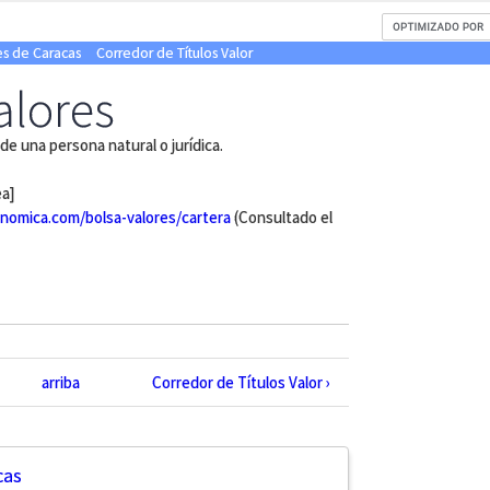
es de Caracas
Corredor de Títulos Valor
alores
de una persona natural o jurídica.
ea]
nomica.com/bolsa-valores/cartera
(Consultado el
arriba
Corredor de Títulos Valor ›
cas