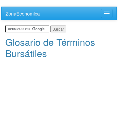
Skip
to
ZonaEconomica
Toggle
main
naviga
content
Glosario de Términos
Bursátiles