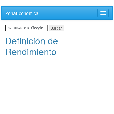
Skip
to
ZonaEconomica
Toggle
main
naviga
content
Definición de
Rendimiento