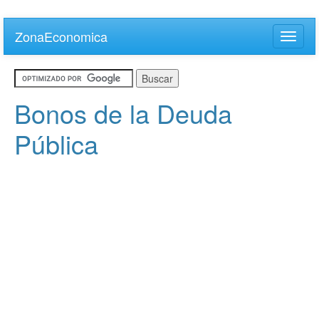
Skip
to
ZonaEconomica
Toggle
main
naviga
content
Bonos de la Deuda
Pública