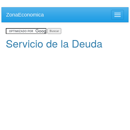
Skip
to
main
ZonaEconomica
Toggle
content
navigatio
Servicio de la Deuda