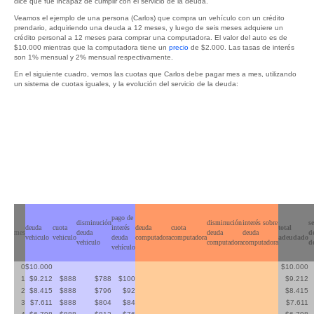
dice que fue incapaz de cumplir con el servicio de la deuda.
Veamos el ejemplo de una persona (Carlos) que compra un vehículo con un crédito
prendario, adquiriendo una deuda a 12 meses, y luego de seis meses adquiere un
crédito personal a 12 meses para comprar una computadora. El valor del auto es de
$10.000 mientras que la computadora tiene un
precio
de $2.000. Las tasas de interés
son 1% mensual y 2% mensual respectivamente.
En el siguiente cuadro, vemos las cuotas que Carlos debe pagar mes a mes, utilizando
un sistema de cuotas iguales, y la evolución del servicio de la deuda:
pago de
disminución
disminución
interés sobre
se
deuda
cuota
interés
deuda
cuota
total
mes
deuda
deuda
deuda
d
vehiculo
vehiculo
deuda
computadora
computadora
adeudado
vehiculo
computadora
computadora
d
vehículo
0
$10.000
$10.000
1
$9.212
$888
$788
$100
$9.212
2
$8.415
$888
$796
$92
$8.415
3
$7.611
$888
$804
$84
$7.611