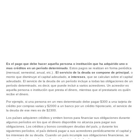
Es el pago que debe hacer aquella persona o institución que ha adquirido uno o
mas créditos en un período determinado
. Estos pagos se realizan en forma periódica
(mensual, semestral, anual, etc.) .
El servicio de la deuda se compone de principal
, o
monto que disminuye el capital adeudado,
e intereses
, que se calculan sobre el capital
adeudado. El servicio de la deuda de un período incluye a todas las obligaciones de un
período determinado, es decir, que puede incluir a varios acreedores. Un acreedor es
aquella persona o institución que presta el dinero, mientras que el prestatario es quién
recibe el dinero.
Por ejemplo, si una persona en un mes determinado debe pagar $300 a una tarjeta de
crédito por compras varias y $2000 a un banco por un crédito hipotecario, el servicio de
la deuda de ese mes es de $2300.
Los países adquieren créditos y emiten bonos para financiar sus obligaciones durante
algunos períodos en los que el dinero disponible no alcanza para pagar sus
obligaciones. Los créditos y bonos constituyen deudas del país, y durante los
siguientes períodos, el país deberá pagar a sus acreedores periódicamente el capital y
los intereses de su deuda. Cuando un país incumple sus obligaciones financieras, se