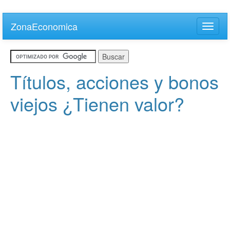
Skip
to
ZonaEconomica
Toggle
main
naviga
content
Títulos, acciones y bonos
viejos ¿Tienen valor?