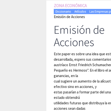
ZONA ECONÓMICA
Diccionario
Artículos
Las Empresas po
Emisión de Acciones
Emisión de
Acciones
Este paper es sobre una idea que est
desarrollada, espero sus comentarios
austríaco Ernst Friedrich Schumacher
Pequeño es Hermoso". En el libro el a
ganancias, en la
cual sugiere un aumento de la alícuo
efectivo sino en acciones, y
estas pasarían a formar parte del una f
estado obtendrá
utilidades futuras que distribuya la e
acciones sean dadas