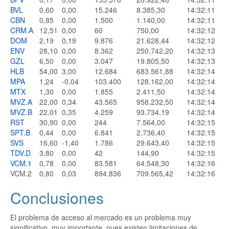
BVL
0,60
0,00
15.246
8.385,30
14:32:11
CBN
0,85
0,00
1.500
1.140,00
14:32:11
CRM.A
12,51
0,00
60
750,00
14:32:12
DOM
2,19
0,19
9.876
21.628,44
14:32:12
ENV
28,10
0,00
8.362
250.742,20
14:32:13
GZL
6,50
0,00
3.047
19.805,50
14:32:13
HLB
54,00
3,00
12.684
683.561,88
14:32:14
MPA
1,24
-0,04
103.400
128.162,00
14:32:14
MTX
1,30
0,00
1.855
2.411,50
14:32:14
MVZ.A
22,00
0,34
43.565
958.232,50
14:32:14
MVZ.B
22,01
0,35
4.259
93.734,19
14:32:14
RST
30,90
0,00
244
7.564,00
14:32:15
SPT.B
0,44
0,00
6.841
2.736,40
14:32:15
SVS
16,60
-1,40
1.786
29.643,40
14:32:15
TDV.D
3,80
0,00
42
144,90
14:32:15
VCM.1
0,78
0,00
83.581
64.548,30
14:32:16
VCM.2
0,80
0,03
894.836
709.565,42
14:32:16
Conclusiones
El problema de acceso al mercado es un problema muy
significativo, muy importante, pues existen limitaciones de