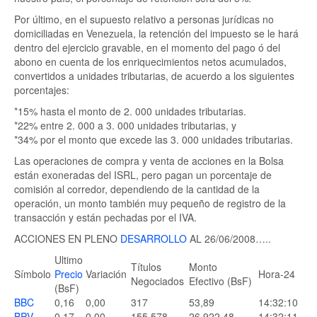
Por último, en el supuesto relativo a personas jurídicas no
domiciliadas en Venezuela, la retención del impuesto se le hará
dentro del ejercicio gravable, en el momento del pago ó del
abono en cuenta de los enriquecimientos netos acumulados,
convertidos a unidades tributarias, de acuerdo a los siguientes
porcentajes:
*15% hasta el monto de 2. 000 unidades tributarias.
*22% entre 2. 000 a 3. 000 unidades tributarias, y
*34% por el monto que excede las 3. 000 unidades tributarias.
Las operaciones de compra y venta de acciones en la Bolsa
están exoneradas del ISRL, pero pagan un porcentaje de
comisión al corredor, dependiendo de la cantidad de la
operación, un monto también muy pequeño de registro de la
transacción y están pechadas por el IVA.
ACCIONES EN PLENO
DESARROLLO
AL 26/06/2008…..
Ultimo
Títulos
Monto
Símbolo
Precio
Variación
Hora-24
Negociados
Efectivo (BsF)
(BsF)
BBC
0,16
0,00
317
53,89
14:32:10
BPV
0,17
0,00
155.578
26.922,48
14:32:11