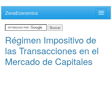
Skip
to
ZonaEconomica
Toggle
main
naviga
content
Régimen Impositivo de
las Transacciones en el
Mercado de Capitales