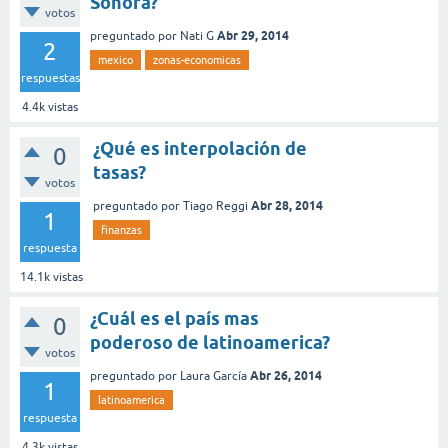
Sonora?
votos
Abr 29, 2014
preguntado
por
Nati G
2
mexico
zonas-economicas
respuestas
4.4k
vistas
¿Qué es interpolación de
0
tasas?
votos
Abr 28, 2014
preguntado
por
Tiago Reggi
1
finanzas
respuesta
14.1k
vistas
¿Cuál es el país mas
0
poderoso de latinoamerica?
votos
Abr 26, 2014
preguntado
por
Laura García
1
latinoamerica
respuesta
4.3k
vistas