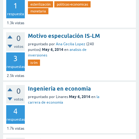
1
esterilización
politicas-economicas
monetaria
respuesta
1.3k
vistas
Motivo especulación IS-LM
0
preguntado
por
Ana Cecilia Lopez
(
240
votos
May 6, 2014
puntos)
en
analisis de
inversiones
3
is-lm
respuestas
2.5k
vistas
Ingenieria en economia
0
May 6, 2014
preguntado
por
Linares
en
la
votos
carrera de economía
4
respuestas
1.7k
vistas