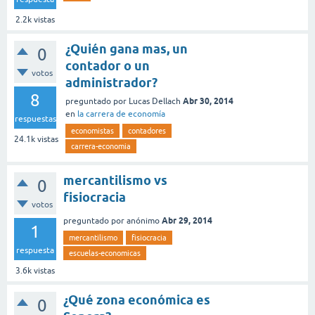
2.2k
vistas
¿Quién gana mas, un
0
contador o un
votos
administrador?
8
Abr 30, 2014
preguntado
por
Lucas Dellach
en
la carrera de economía
respuestas
economistas
contadores
24.1k
vistas
carrera-economia
mercantilismo vs
0
fisiocracia
votos
Abr 29, 2014
preguntado
por
anónimo
1
mercantilismo
fisiocracia
respuesta
escuelas-economicas
3.6k
vistas
¿Qué zona económica es
0