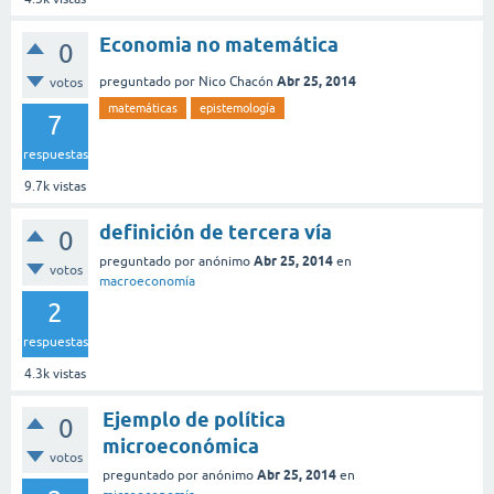
Economia no matemática
0
Abr 25, 2014
preguntado
por
Nico Chacón
votos
matemáticas
epistemología
7
respuestas
9.7k
vistas
definición de tercera vía
0
Abr 25, 2014
preguntado
por
anónimo
en
votos
macroeconomía
2
respuestas
4.3k
vistas
Ejemplo de política
0
microeconómica
votos
Abr 25, 2014
preguntado
por
anónimo
en