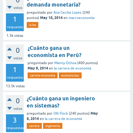
demanda monetaria?
votos
preguntado
por
Ana Cecilia Lopez
(
240
1
May 10, 2014
puntos)
en
macroeconomía
is-lm
respuesta
1.3k
vistas
¿Cuánto gana un
0
economista en Perú?
votos
preguntado
por
Manny Ochoa
(
400
puntos)
1
May 9, 2014
en
la carrera de economía
carrera-economia
economistas
respuesta
13.5k
vistas
¿Cuánto gana un ingeniero
0
en sistemas?
votos
May
preguntado
por
Olli Flock
(
240
puntos)
3
8, 2014
en
la carrera de economía
carrera
ingeniería
respuestas