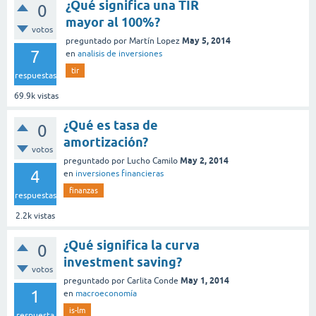
¿Qué significa una TIR
0
mayor al 100%?
votos
May 5, 2014
preguntado
por
Martín Lopez
7
en
analisis de inversiones
tir
respuestas
69.9k
vistas
¿Qué es tasa de
0
amortización?
votos
May 2, 2014
preguntado
por
Lucho Camilo
4
en
inversiones financieras
finanzas
respuestas
2.2k
vistas
¿Qué significa la curva
0
investment saving?
votos
May 1, 2014
preguntado
por
Carlita Conde
1
en
macroeconomía
is-lm
respuesta