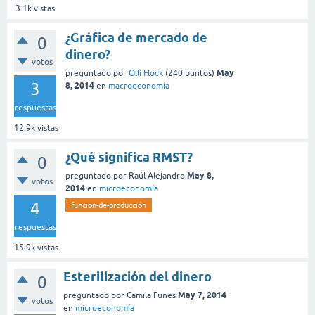
3.1k
vistas
¿Gráfica de mercado de
0
dinero?
votos
May
preguntado
por
Olli Flock
(
240
puntos)
3
8, 2014
en
macroeconomía
respuestas
12.9k
vistas
¿Qué significa RMST?
0
May 8,
preguntado
por
Raúl Alejandro
votos
2014
en
microeconomía
4
funcion-de-producción
respuestas
15.9k
vistas
Esterilización del dinero
0
May 7, 2014
preguntado
por
Camila Funes
votos
en
microeconomía