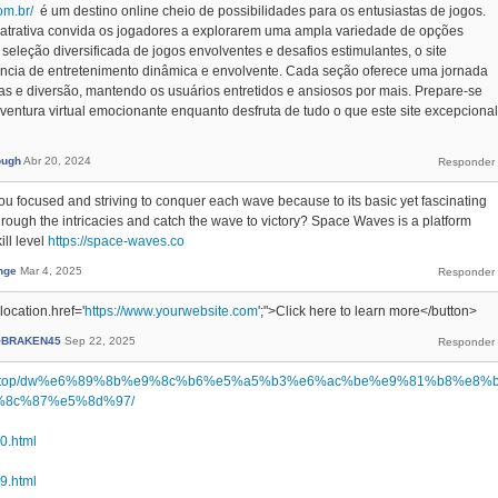
om.br/
é um destino online cheio de possibilidades para os entusiastas de jogos.
 atrativa convida os jogadores a explorarem uma ampla variedade de opções
leção diversificada de jogos envolventes e desafios estimulantes, o site
ncia de entretenimento dinâmica e envolvente. Cada seção oferece uma jornada
sas e diversão, mantendo os usuários entretidos e ansiosos por mais. Prepare-se
ntura virtual emocionante enquanto desfruta de tudo o que este site excepcional
ough
Abr 20, 2024
u focused and striving to conquer each wave because to its basic yet fascinating
rough the intricacies and catch the wave to victory? Space Waves is a platform
ill level
https://space-waves.co
nge
Mar 4, 2025
ocation.href='
https://www.yourwebsite.com
';">Click here to learn more</button>
BRAKEN45
Sep 22, 2025
nnode.top/dw%e6%89%8b%e9%8c%b6%e5%a5%b3%e6%ac%be%e9%81%b8%e8%
%8c%87%e5%8d%97/
40.html
39.html