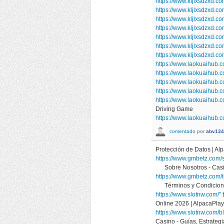
https://www.kljlxsdzxd.
https://www.kljlxsdzxd.
https://www.kljlxsdzxd.
https://www.kljlxsdzxd.c
https://www.kljlxsdzxd.co
https://www.kljlxsdzxd.
https://www.kljlxsdzxd.
https://www.laokuaihub.c
https://www.laokuaihub
https://www.laokuaihub
https://www.laokuaihub
https://www.laokuaihub.c
Driving Game
https://www.laokuaihub.c
comentado
por
abv134
Protección de Datos | 
https://www.gmbetz.com/
Sobre Nosotros - Casi
https://www.gmbetz.com/
Términos y Condicione
https://www.slotnw.com/"
Online 2026 | AlpacaP
https://www.slotnw.com/b
Casino - Guías, Estrat