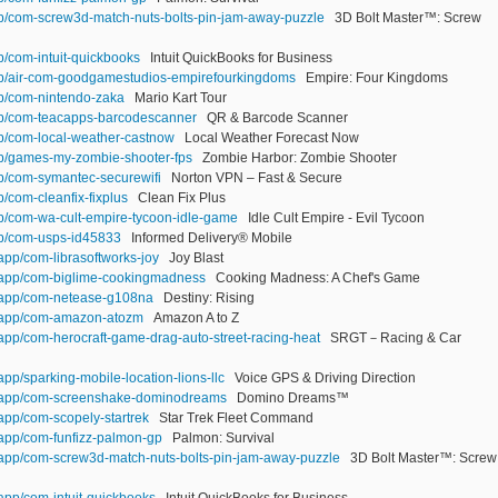
app/com-screw3d-match-nuts-bolts-pin-jam-away-puzzle
3D Bolt Master™: Screw
p/com-intuit-quickbooks
Intuit QuickBooks for Business
app/air-com-goodgamestudios-empirefourkingdoms
Empire: Four Kingdoms
pp/com-nintendo-zaka
Mario Kart Tour
app/com-teacapps-barcodescanner
QR & Barcode Scanner
pp/com-local-weather-castnow
Local Weather Forecast Now
app/games-my-zombie-shooter-fps
Zombie Harbor: Zombie Shooter
pp/com-symantec-securewifi
Norton VPN – Fast & Secure
p/com-cleanfix-fixplus
Clean Fix Plus
pp/com-wa-cult-empire-tycoon-idle-game
Idle Cult Empire - Evil Tycoon
app/com-usps-id45833
Informed Delivery® Mobile
/app/com-librasoftworks-joy
Joy Blast
m/app/com-biglime-cookingmadness
Cooking Madness: A Chef's Game
m/app/com-netease-g108na
Destiny: Rising
m/app/com-amazon-atozm
Amazon A to Z
/app/com-herocraft-game-drag-auto-street-racing-heat
SRGT－Racing & Car
app/sparking-mobile-location-lions-llc
Voice GPS & Driving Direction
om/app/com-screenshake-dominodreams
Domino Dreams™
/app/com-scopely-startrek
Star Trek Fleet Command
/app/com-funfizz-palmon-gp
Palmon: Survival
m/app/com-screw3d-match-nuts-bolts-pin-jam-away-puzzle
3D Bolt Master™: Screw
/app/com-intuit-quickbooks
Intuit QuickBooks for Business