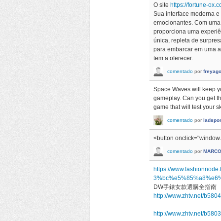
O site
https://fortune-ox.c
Sua interface moderna e
emocionantes. Com uma se
proporciona uma experiê
única, repleta de surpre
para embarcar em uma ave
tem a oferecer.
comentado
por
freyag
Space Waves will keep yo
gameplay. Can you get th
game that will test your sk
comentado
por
ladspo
<button onclick="window.l
comentado
por
MARCO
https://www.fashio
3%bc%e5%85%a8%e6
DW手錶女款選購全指南
http://www.zhtv.net/b580
http://www.zhtv.net/b580