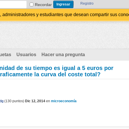
Registro
Recordar
administradores y estudiantes que desean compartir sus conocim
uetas
Usuarios
Hacer una pregunta
unidad de su tiempo es igual a 5 euros por
aficamente la curva del coste total?
dg
(
130
puntos)
Dic 12, 2014
en
microeconomía