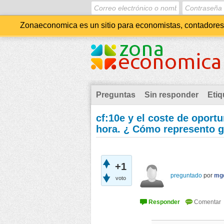
Zonaeconomica es un sitio para economistas, contadores, 
Preguntas
Sin responder
Etiq
cf:10e y el coste de oport
hora. ¿ Cómo represento gr
+1
preguntado
por
mg
voto