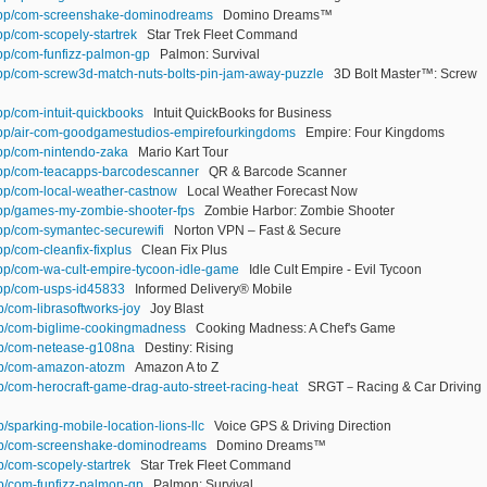
/app/com-screenshake-dominodreams
Domino Dreams™
pp/com-scopely-startrek
Star Trek Fleet Command
app/com-funfizz-palmon-gp
Palmon: Survival
/app/com-screw3d-match-nuts-bolts-pin-jam-away-puzzle
3D Bolt Master™: Screw
app/com-intuit-quickbooks
Intuit QuickBooks for Business
/app/air-com-goodgamestudios-empirefourkingdoms
Empire: Four Kingdoms
app/com-nintendo-zaka
Mario Kart Tour
/app/com-teacapps-barcodescanner
QR & Barcode Scanner
app/com-local-weather-castnow
Local Weather Forecast Now
/app/games-my-zombie-shooter-fps
Zombie Harbor: Zombie Shooter
app/com-symantec-securewifi
Norton VPN – Fast & Secure
pp/com-cleanfix-fixplus
Clean Fix Plus
app/com-wa-cult-empire-tycoon-idle-game
Idle Cult Empire - Evil Tycoon
/app/com-usps-id45833
Informed Delivery® Mobile
p/com-librasoftworks-joy
Joy Blast
app/com-biglime-cookingmadness
Cooking Madness: A Chef's Game
app/com-netease-g108na
Destiny: Rising
app/com-amazon-atozm
Amazon A to Z
pp/com-herocraft-game-drag-auto-street-racing-heat
SRGT－Racing & Car Driving
p/sparking-mobile-location-lions-llc
Voice GPS & Driving Direction
app/com-screenshake-dominodreams
Domino Dreams™
p/com-scopely-startrek
Star Trek Fleet Command
pp/com-funfizz-palmon-gp
Palmon: Survival