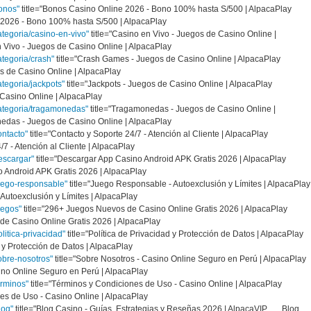
onos"
title="Bonos Casino Online 2026 - Bono 100% hasta S/500 | AlpacaPlay
2026 - Bono 100% hasta S/500 | AlpacaPlay
ategoria/casino-en-vivo"
title="Casino en Vivo - Juegos de Casino Online |
Vivo - Juegos de Casino Online | AlpacaPlay
ategoria/crash"
title="Crash Games - Juegos de Casino Online | AlpacaPlay
 de Casino Online | AlpacaPlay
tegoria/jackpots"
title="Jackpots - Juegos de Casino Online | AlpacaPlay
 Casino Online | AlpacaPlay
categoria/tragamonedas"
title="Tragamonedas - Juegos de Casino Online |
das - Juegos de Casino Online | AlpacaPlay
ontacto"
title="Contacto y Soporte 24/7 - Atención al Cliente | AlpacaPlay
7 - Atención al Cliente | AlpacaPlay
escargar"
title="Descargar App Casino Android APK Gratis 2026 | AlpacaPlay
 Android APK Gratis 2026 | AlpacaPlay
uego-responsable"
title="Juego Responsable - Autoexclusión y Límites | AlpacaPlay
utoexclusión y Límites | AlpacaPlay
uegos"
title="296+ Juegos Nuevos de Casino Online Gratis 2026 | AlpacaPlay
e Casino Online Gratis 2026 | AlpacaPlay
litica-privacidad"
title="Política de Privacidad y Protección de Datos | AlpacaPlay
 y Protección de Datos | AlpacaPlay
obre-nosotros"
title="Sobre Nosotros - Casino Online Seguro en Perú | AlpacaPlay
no Online Seguro en Perú | AlpacaPlay
erminos"
title="Términos y Condiciones de Uso - Casino Online | AlpacaPlay
s de Uso - Casino Online | AlpacaPlay
log"
title="Blog Casino - Guías, Estrategias y Reseñas 2026 | AlpacaVIP Blog