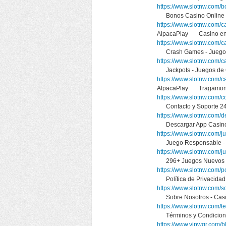
https://www.slotnw.com/b
Bonos Casino Online 
https://www.slotnw.com/c
AlpacaPlay Casino en 
https://www.slotnw.com/c
Crash Games - Juegos
https://www.slotnw.com/ca
Jackpots - Juegos de
https://www.slotnw.com/
AlpacaPlay Tragamone
https://www.slotnw.com/c
Contacto y Soporte 24/
https://www.slotnw.com/d
Descargar App Casino
https://www.slotnw.com/j
Juego Responsable - A
https://www.slotnw.com/j
296+ Juegos Nuevos d
https://www.slotnw.com/po
Política de Privacidad
https://www.slotnw.com/s
Sobre Nosotros - Casi
https://www.slotnw.com/t
Términos y Condicione
https://www.vipwgr.com/b