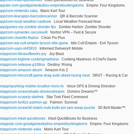
m/app/air-com-goodgamestudios-empirefourkingdoms
Empire: Four Kingdoms
m/app/com-nintendo-zaka
Mario Kart Tour
m/app/com-teacapps-barcodescanner
QR & Barcode Scanner
/app/com-local-weather-castnow
Local Weather Forecast Now
m/app/games-my-zombie-shooter-fps
Zombie Harbor: Zombie Shooter
/app/com-symantec-securewifi
Norton VPN – Fast & Secure
app/com-cleanfix-fixplus
Clean Fix Plus
/app/com-wa-cult-empire-tycoon-idle-game
Idle Cult Empire - Evil Tycoon
m/app/com-usps-id45833
Informed Delivery® Mobile
om/app/com-librasoftworks-joy
Joy Blast
com/app/com-biglime-cookingmadness
Cooking Madness: A Chef's Game
com/app/com-netease-g108na
Destiny: Rising
com/app/com-amazon-atozm
Amazon A to Z
om/app/com-herocraft-game-drag-auto-street-racing-heat
SRGT－Racing & Car
m/app/sparking-mobile-location-lions-llc
Voice GPS & Driving Direction
.com/app/com-screenshake-dominodreams
Domino Dreams™
om/app/com-scopely-startrek
Star Trek Fleet Command
om/app/com-funfizz-palmon-gp
Palmon: Survival
com/app/com-screw3d-match-nuts-bolts-pin-jam-away-puzzle
3D Bolt Master™:
om/app/com-intuit-quickbooks
Intuit QuickBooks for Business
com/app/air-com-goodgamestudios-empirefourkingdoms
Empire: Four Kingdoms
com/app/com-nintendo-zaka
Mario Kart Tour