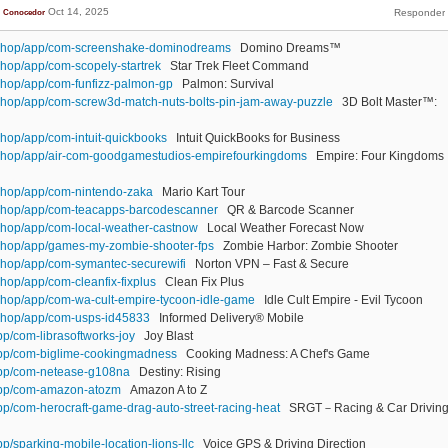
Oct 14, 2025
Conocedor
.shop/app/com-screenshake-dominodreams
Domino Dreams™
shop/app/com-scopely-startrek
Star Trek Fleet Command
shop/app/com-funfizz-palmon-gp
Palmon: Survival
shop/app/com-screw3d-match-nuts-bolts-pin-jam-away-puzzle
3D Bolt Master™:
shop/app/com-intuit-quickbooks
Intuit QuickBooks for Business
.shop/app/air-com-goodgamestudios-empirefourkingdoms
Empire: Four Kingdoms
shop/app/com-nintendo-zaka
Mario Kart Tour
.shop/app/com-teacapps-barcodescanner
QR & Barcode Scanner
shop/app/com-local-weather-castnow
Local Weather Forecast Now
shop/app/games-my-zombie-shooter-fps
Zombie Harbor: Zombie Shooter
shop/app/com-symantec-securewifi
Norton VPN – Fast & Secure
hop/app/com-cleanfix-fixplus
Clean Fix Plus
shop/app/com-wa-cult-empire-tycoon-idle-game
Idle Cult Empire - Evil Tycoon
.shop/app/com-usps-id45833
Informed Delivery® Mobile
pp/com-librasoftworks-joy
Joy Blast
/app/com-biglime-cookingmadness
Cooking Madness: A Chef's Game
/app/com-netease-g108na
Destiny: Rising
/app/com-amazon-atozm
Amazon A to Z
app/com-herocraft-game-drag-auto-street-racing-heat
SRGT－Racing & Car Drivin
pp/sparking-mobile-location-lions-llc
Voice GPS & Driving Direction