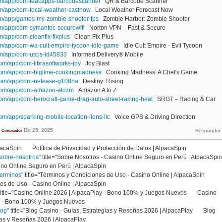
com/app/com-teacapps-barcodescanner
QR & Barcode Scanner
com/app/com-local-weather-castnow
Local Weather Forecast Now
com/app/games-my-zombie-shooter-fps
Zombie Harbor: Zombie Shooter
om/app/com-symantec-securewifi
Norton VPN – Fast & Secure
m/app/com-cleanfix-fixplus
Clean Fix Plus
com/app/com-wa-cult-empire-tycoon-idle-game
Idle Cult Empire - Evil Tycoon
com/app/com-usps-id45833
Informed Delivery® Mobile
om/app/com-librasoftworks-joy
Joy Blast
.com/app/com-biglime-cookingmadness
Cooking Madness: A Chef's Game
.com/app/com-netease-g108na
Destiny: Rising
.com/app/com-amazon-atozm
Amazon A to Z
om/app/com-herocraft-game-drag-auto-street-racing-heat
SRGT－Racing & Car
om/app/sparking-mobile-location-lions-llc
Voice GPS & Driving Direction
Dic 25, 2025
Conocedor
AlpacaSpin Política de Privacidad y Protección de Datos | AlpacaSpin
sobre-nosotros"
title="Sobre Nosotros - Casino Online Seguro en Perú | AlpacaSpin
no Online Seguro en Perú | AlpacaSpin
terminos"
title="Términos y Condiciones de Uso - Casino Online | AlpacaSpin
s de Uso - Casino Online | AlpacaSpin
title="Casino Online 2026 | AlpacaPlay - Bono 100% y Juegos Nuevos Casino
lay - Bono 100% y Juegos Nuevos
log"
title="Blog Casino - Guías, Estrategias y Reseñas 2026 | AlpacaPlay Blog
egias y Reseñas 2026 | AlpacaPlay