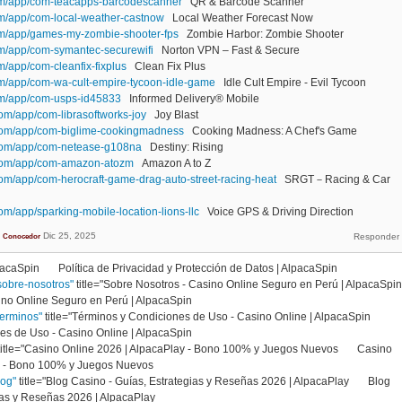
com/app/com-teacapps-barcodescanner
QR & Barcode Scanner
com/app/com-local-weather-castnow
Local Weather Forecast Now
com/app/games-my-zombie-shooter-fps
Zombie Harbor: Zombie Shooter
om/app/com-symantec-securewifi
Norton VPN – Fast & Secure
m/app/com-cleanfix-fixplus
Clean Fix Plus
com/app/com-wa-cult-empire-tycoon-idle-game
Idle Cult Empire - Evil Tycoon
com/app/com-usps-id45833
Informed Delivery® Mobile
om/app/com-librasoftworks-joy
Joy Blast
.com/app/com-biglime-cookingmadness
Cooking Madness: A Chef's Game
.com/app/com-netease-g108na
Destiny: Rising
.com/app/com-amazon-atozm
Amazon A to Z
om/app/com-herocraft-game-drag-auto-street-racing-heat
SRGT－Racing & Car
om/app/sparking-mobile-location-lions-llc
Voice GPS & Driving Direction
Dic 25, 2025
Conocedor
AlpacaSpin Política de Privacidad y Protección de Datos | AlpacaSpin
sobre-nosotros"
title="Sobre Nosotros - Casino Online Seguro en Perú | AlpacaSpin
no Online Seguro en Perú | AlpacaSpin
terminos"
title="Términos y Condiciones de Uso - Casino Online | AlpacaSpin
s de Uso - Casino Online | AlpacaSpin
title="Casino Online 2026 | AlpacaPlay - Bono 100% y Juegos Nuevos Casino
lay - Bono 100% y Juegos Nuevos
log"
title="Blog Casino - Guías, Estrategias y Reseñas 2026 | AlpacaPlay Blog
egias y Reseñas 2026 | AlpacaPlay