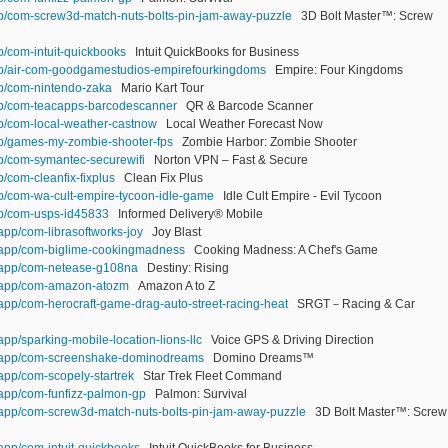
app/com-screw3d-match-nuts-bolts-pin-jam-away-puzzle
3D Bolt Master™: Screw
p/com-intuit-quickbooks
Intuit QuickBooks for Business
app/air-com-goodgamestudios-empirefourkingdoms
Empire: Four Kingdoms
pp/com-nintendo-zaka
Mario Kart Tour
app/com-teacapps-barcodescanner
QR & Barcode Scanner
pp/com-local-weather-castnow
Local Weather Forecast Now
app/games-my-zombie-shooter-fps
Zombie Harbor: Zombie Shooter
pp/com-symantec-securewifi
Norton VPN – Fast & Secure
p/com-cleanfix-fixplus
Clean Fix Plus
pp/com-wa-cult-empire-tycoon-idle-game
Idle Cult Empire - Evil Tycoon
app/com-usps-id45833
Informed Delivery® Mobile
/app/com-librasoftworks-joy
Joy Blast
m/app/com-biglime-cookingmadness
Cooking Madness: A Chef's Game
m/app/com-netease-g108na
Destiny: Rising
m/app/com-amazon-atozm
Amazon A to Z
/app/com-herocraft-game-drag-auto-street-racing-heat
SRGT－Racing & Car
app/sparking-mobile-location-lions-llc
Voice GPS & Driving Direction
om/app/com-screenshake-dominodreams
Domino Dreams™
/app/com-scopely-startrek
Star Trek Fleet Command
/app/com-funfizz-palmon-gp
Palmon: Survival
m/app/com-screw3d-match-nuts-bolts-pin-jam-away-puzzle
3D Bolt Master™: Screw
/app/com-intuit-quickbooks
Intuit QuickBooks for Business