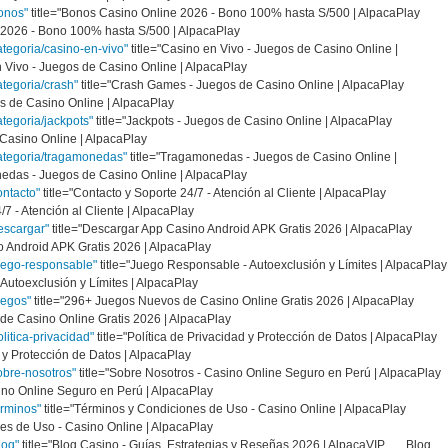
onos"
title="Bonos Casino Online 2026 - Bono 100% hasta S/500 | AlpacaPlay
2026 - Bono 100% hasta S/500 | AlpacaPlay
ategoria/casino-en-vivo"
title="Casino en Vivo - Juegos de Casino Online |
Vivo - Juegos de Casino Online | AlpacaPlay
ategoria/crash"
title="Crash Games - Juegos de Casino Online | AlpacaPlay
 de Casino Online | AlpacaPlay
tegoria/jackpots"
title="Jackpots - Juegos de Casino Online | AlpacaPlay
 Casino Online | AlpacaPlay
categoria/tragamonedas"
title="Tragamonedas - Juegos de Casino Online |
das - Juegos de Casino Online | AlpacaPlay
ontacto"
title="Contacto y Soporte 24/7 - Atención al Cliente | AlpacaPlay
7 - Atención al Cliente | AlpacaPlay
escargar"
title="Descargar App Casino Android APK Gratis 2026 | AlpacaPlay
 Android APK Gratis 2026 | AlpacaPlay
uego-responsable"
title="Juego Responsable - Autoexclusión y Límites | AlpacaPlay
utoexclusión y Límites | AlpacaPlay
uegos"
title="296+ Juegos Nuevos de Casino Online Gratis 2026 | AlpacaPlay
e Casino Online Gratis 2026 | AlpacaPlay
litica-privacidad"
title="Política de Privacidad y Protección de Datos | AlpacaPlay
 y Protección de Datos | AlpacaPlay
obre-nosotros"
title="Sobre Nosotros - Casino Online Seguro en Perú | AlpacaPlay
no Online Seguro en Perú | AlpacaPlay
erminos"
title="Términos y Condiciones de Uso - Casino Online | AlpacaPlay
s de Uso - Casino Online | AlpacaPlay
log"
title="Blog Casino - Guías, Estrategias y Reseñas 2026 | AlpacaVIP Blog