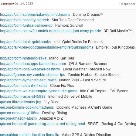
Oct 14, 2025
Conocedor
.shop/app/com-screenshake-dominodreams
Domino Dreams™
shop/app/com-scopely-startrek
Star Trek Fleet Command
shop/app/com-funfizz-palmon-gp
Palmon: Survival
shop/app/com-screw3d-match-nuts-bolts-pin-jam-away-puzzle
3D Bolt Master™:
shop/app/com-intuit-quickbooks
Intuit QuickBooks for Business
.shop/app/air-com-goodgamestudios-empirefourkingdoms
Empire: Four Kingdoms
shop/app/com-nintendo-zaka
Mario Kart Tour
.shop/app/com-teacapps-barcodescanner
QR & Barcode Scanner
shop/app/com-local-weather-castnow
Local Weather Forecast Now
shop/app/games-my-zombie-shooter-fps
Zombie Harbor: Zombie Shooter
shop/app/com-symantec-securewifi
Norton VPN – Fast & Secure
hop/app/com-cleanfix-fixplus
Clean Fix Plus
shop/app/com-wa-cult-empire-tycoon-idle-game
Idle Cult Empire - Evil Tycoon
.shop/app/com-usps-id45833
Informed Delivery® Mobile
pp/com-librasoftworks-joy
Joy Blast
/app/com-biglime-cookingmadness
Cooking Madness: A Chef's Game
/app/com-netease-g108na
Destiny: Rising
/app/com-amazon-atozm
Amazon A to Z
app/com-herocraft-game-drag-auto-street-racing-heat
SRGT－Racing & Car Drivin
pp/sparking-mobile-location-lions-llc
Voice GPS & Driving Direction