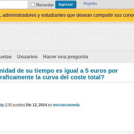
Registro
Recordar
administradores y estudiantes que desean compartir sus conocim
uetas
Usuarios
Hacer una pregunta
unidad de su tiempo es igual a 5 euros por
aficamente la curva del coste total?
dg
(
130
puntos)
Dic 12, 2014
en
microeconomía