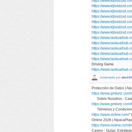
https://www.kljlxsdzxd.
https://www.kljlxsdzxd.
https://www.kljlxsdzxd.
https://www.kljlxsdzxd.c
https://www.kljlxsdzxd.co
https://www.kljlxsdzxd.
https://www.kljlxsdzxd.
https://www.laokuaihub.c
https://www.laokuaihub
https://www.laokuaihub
https://www.laokuaihub
https://www.laokuaihub.c
Driving Game
https://www.laokuaihub.c
comentado
por
abv134
Protección de Datos | 
https://www.gmbetz.com/
Sobre Nosotros - Casi
https://www.gmbetz.com/
Términos y Condicione
https://www.slotnw.com/"
Online 2026 | AlpacaP
https://www.slotnw.com/b
Casino - Guías, Estrat