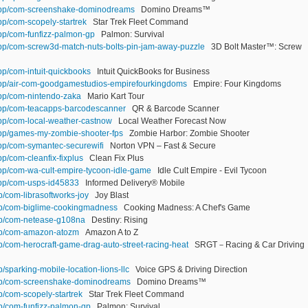
/app/com-screenshake-dominodreams
Domino Dreams™
pp/com-scopely-startrek
Star Trek Fleet Command
app/com-funfizz-palmon-gp
Palmon: Survival
/app/com-screw3d-match-nuts-bolts-pin-jam-away-puzzle
3D Bolt Master™: Screw
app/com-intuit-quickbooks
Intuit QuickBooks for Business
/app/air-com-goodgamestudios-empirefourkingdoms
Empire: Four Kingdoms
app/com-nintendo-zaka
Mario Kart Tour
/app/com-teacapps-barcodescanner
QR & Barcode Scanner
app/com-local-weather-castnow
Local Weather Forecast Now
/app/games-my-zombie-shooter-fps
Zombie Harbor: Zombie Shooter
app/com-symantec-securewifi
Norton VPN – Fast & Secure
pp/com-cleanfix-fixplus
Clean Fix Plus
app/com-wa-cult-empire-tycoon-idle-game
Idle Cult Empire - Evil Tycoon
/app/com-usps-id45833
Informed Delivery® Mobile
p/com-librasoftworks-joy
Joy Blast
app/com-biglime-cookingmadness
Cooking Madness: A Chef's Game
app/com-netease-g108na
Destiny: Rising
app/com-amazon-atozm
Amazon A to Z
pp/com-herocraft-game-drag-auto-street-racing-heat
SRGT－Racing & Car Driving
p/sparking-mobile-location-lions-llc
Voice GPS & Driving Direction
app/com-screenshake-dominodreams
Domino Dreams™
p/com-scopely-startrek
Star Trek Fleet Command
pp/com-funfizz-palmon-gp
Palmon: Survival