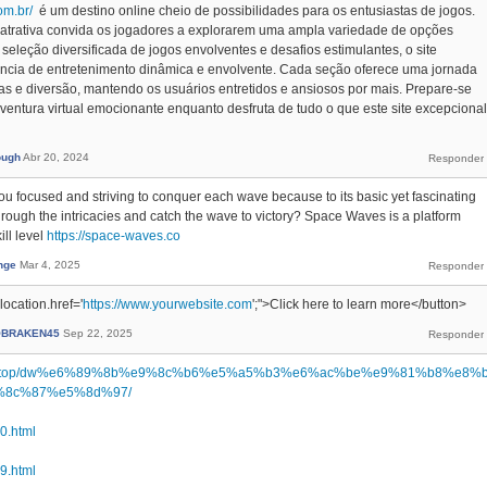
om.br/
é um destino online cheio de possibilidades para os entusiastas de jogos.
 atrativa convida os jogadores a explorarem uma ampla variedade de opções
leção diversificada de jogos envolventes e desafios estimulantes, o site
ncia de entretenimento dinâmica e envolvente. Cada seção oferece uma jornada
sas e diversão, mantendo os usuários entretidos e ansiosos por mais. Prepare-se
ntura virtual emocionante enquanto desfruta de tudo o que este site excepcional
ough
Abr 20, 2024
u focused and striving to conquer each wave because to its basic yet fascinating
rough the intricacies and catch the wave to victory? Space Waves is a platform
ill level
https://space-waves.co
nge
Mar 4, 2025
ocation.href='
https://www.yourwebsite.com
';">Click here to learn more</button>
BRAKEN45
Sep 22, 2025
nnode.top/dw%e6%89%8b%e9%8c%b6%e5%a5%b3%e6%ac%be%e9%81%b8%e8%
%8c%87%e5%8d%97/
40.html
39.html