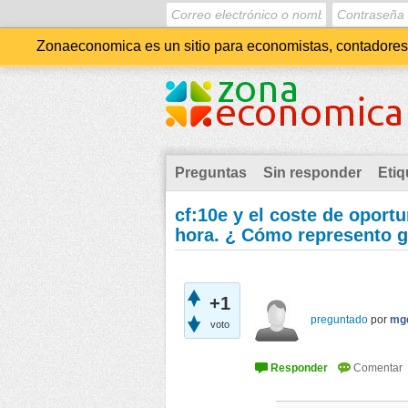
Zonaeconomica es un sitio para economistas, contadores, 
Preguntas
Sin responder
Etiq
cf:10e y el coste de oport
hora. ¿ Cómo represento gr
+1
preguntado
por
mg
voto