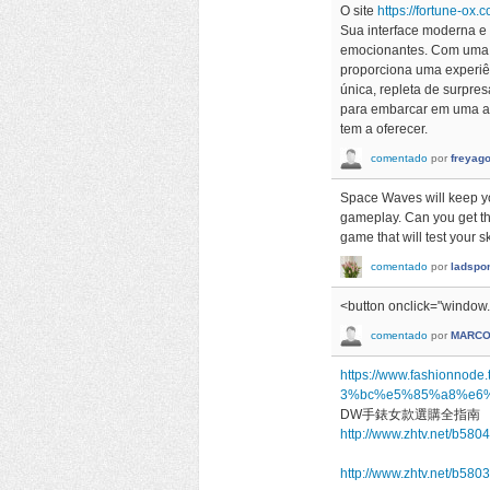
O site
https://fortune-ox.c
Sua interface moderna e
emocionantes. Com uma se
proporciona uma experiê
única, repleta de surpre
para embarcar em uma ave
tem a oferecer.
comentado
por
freyag
Space Waves will keep yo
gameplay. Can you get th
game that will test your sk
comentado
por
ladspo
<button onclick="window.l
comentado
por
MARCO
https://www.fashio
3%bc%e5%85%a8%e6
DW手錶女款選購全指南
http://www.zhtv.net/b580
http://www.zhtv.net/b580