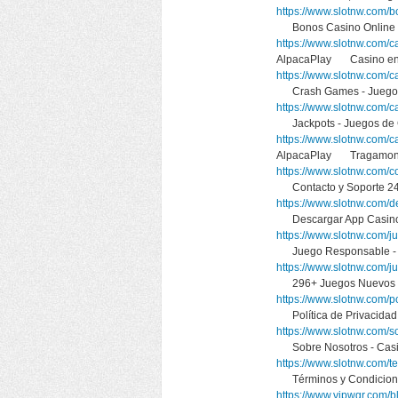
https://www.slotnw.com/b
Bonos Casino Online 
https://www.slotnw.com/c
AlpacaPlay Casino en 
https://www.slotnw.com/c
Crash Games - Juegos
https://www.slotnw.com/ca
Jackpots - Juegos de
https://www.slotnw.com/
AlpacaPlay Tragamone
https://www.slotnw.com/c
Contacto y Soporte 24/
https://www.slotnw.com/d
Descargar App Casino
https://www.slotnw.com/j
Juego Responsable - A
https://www.slotnw.com/j
296+ Juegos Nuevos d
https://www.slotnw.com/po
Política de Privacidad
https://www.slotnw.com/s
Sobre Nosotros - Casi
https://www.slotnw.com/t
Términos y Condicione
https://www.vipwgr.com/b