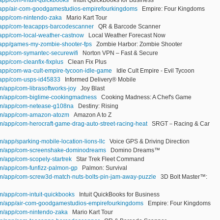
m/app/air-com-goodgamestudios-empirefourkingdoms
Empire: Four Kingdoms
m/app/com-nintendo-zaka
Mario Kart Tour
m/app/com-teacapps-barcodescanner
QR & Barcode Scanner
/app/com-local-weather-castnow
Local Weather Forecast Now
m/app/games-my-zombie-shooter-fps
Zombie Harbor: Zombie Shooter
/app/com-symantec-securewifi
Norton VPN – Fast & Secure
app/com-cleanfix-fixplus
Clean Fix Plus
/app/com-wa-cult-empire-tycoon-idle-game
Idle Cult Empire - Evil Tycoon
m/app/com-usps-id45833
Informed Delivery® Mobile
om/app/com-librasoftworks-joy
Joy Blast
com/app/com-biglime-cookingmadness
Cooking Madness: A Chef's Game
com/app/com-netease-g108na
Destiny: Rising
com/app/com-amazon-atozm
Amazon A to Z
om/app/com-herocraft-game-drag-auto-street-racing-heat
SRGT－Racing & Car
m/app/sparking-mobile-location-lions-llc
Voice GPS & Driving Direction
.com/app/com-screenshake-dominodreams
Domino Dreams™
om/app/com-scopely-startrek
Star Trek Fleet Command
om/app/com-funfizz-palmon-gp
Palmon: Survival
com/app/com-screw3d-match-nuts-bolts-pin-jam-away-puzzle
3D Bolt Master™:
om/app/com-intuit-quickbooks
Intuit QuickBooks for Business
com/app/air-com-goodgamestudios-empirefourkingdoms
Empire: Four Kingdoms
com/app/com-nintendo-zaka
Mario Kart Tour