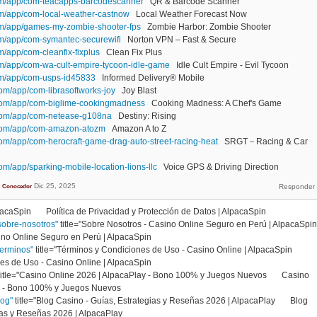
com/app/com-teacapps-barcodescanner
QR & Barcode Scanner
com/app/com-local-weather-castnow
Local Weather Forecast Now
com/app/games-my-zombie-shooter-fps
Zombie Harbor: Zombie Shooter
om/app/com-symantec-securewifi
Norton VPN – Fast & Secure
m/app/com-cleanfix-fixplus
Clean Fix Plus
com/app/com-wa-cult-empire-tycoon-idle-game
Idle Cult Empire - Evil Tycoon
com/app/com-usps-id45833
Informed Delivery® Mobile
om/app/com-librasoftworks-joy
Joy Blast
.com/app/com-biglime-cookingmadness
Cooking Madness: A Chef's Game
.com/app/com-netease-g108na
Destiny: Rising
.com/app/com-amazon-atozm
Amazon A to Z
om/app/com-herocraft-game-drag-auto-street-racing-heat
SRGT－Racing & Car
om/app/sparking-mobile-location-lions-llc
Voice GPS & Driving Direction
Dic 25, 2025
Conocedor
AlpacaSpin Política de Privacidad y Protección de Datos | AlpacaSpin
sobre-nosotros"
title="Sobre Nosotros - Casino Online Seguro en Perú | AlpacaSpin
no Online Seguro en Perú | AlpacaSpin
terminos"
title="Términos y Condiciones de Uso - Casino Online | AlpacaSpin
s de Uso - Casino Online | AlpacaSpin
title="Casino Online 2026 | AlpacaPlay - Bono 100% y Juegos Nuevos Casino
lay - Bono 100% y Juegos Nuevos
log"
title="Blog Casino - Guías, Estrategias y Reseñas 2026 | AlpacaPlay Blog
egias y Reseñas 2026 | AlpacaPlay