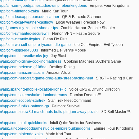
m/app/air-com-goodgamestudios-empirefourkingdoms
Empire: Four Kingdoms
m/app/com-nintendo-zaka
Mario Kart Tour
m/app/com-teacapps-barcodescanner
QR & Barcode Scanner
/app/com-local-weather-castnow
Local Weather Forecast Now
m/app/games-my-zombie-shooter-fps
Zombie Harbor: Zombie Shooter
/app/com-symantec-securewifi
Norton VPN – Fast & Secure
app/com-cleanfix-fixplus
Clean Fix Plus
/app/com-wa-cult-empire-tycoon-idle-game
Idle Cult Empire - Evil Tycoon
m/app/com-usps-id45833
Informed Delivery® Mobile
om/app/com-librasoftworks-joy
Joy Blast
com/app/com-biglime-cookingmadness
Cooking Madness: A Chef's Game
com/app/com-netease-g108na
Destiny: Rising
com/app/com-amazon-atozm
Amazon A to Z
om/app/com-herocraft-game-drag-auto-street-racing-heat
SRGT－Racing & Car
m/app/sparking-mobile-location-lions-llc
Voice GPS & Driving Direction
.com/app/com-screenshake-dominodreams
Domino Dreams™
om/app/com-scopely-startrek
Star Trek Fleet Command
om/app/com-funfizz-palmon-gp
Palmon: Survival
com/app/com-screw3d-match-nuts-bolts-pin-jam-away-puzzle
3D Bolt Master™:
om/app/com-intuit-quickbooks
Intuit QuickBooks for Business
com/app/air-com-goodgamestudios-empirefourkingdoms
Empire: Four Kingdoms
com/app/com-nintendo-zaka
Mario Kart Tour