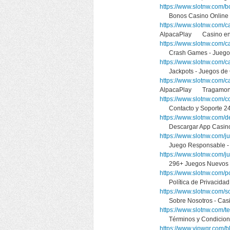
https://www.slotnw.com/b
Bonos Casino Online 
https://www.slotnw.com/c
AlpacaPlay Casino en 
https://www.slotnw.com/c
Crash Games - Juegos
https://www.slotnw.com/ca
Jackpots - Juegos de
https://www.slotnw.com/
AlpacaPlay Tragamone
https://www.slotnw.com/c
Contacto y Soporte 24/
https://www.slotnw.com/d
Descargar App Casino
https://www.slotnw.com/j
Juego Responsable - A
https://www.slotnw.com/j
296+ Juegos Nuevos d
https://www.slotnw.com/po
Política de Privacidad
https://www.slotnw.com/s
Sobre Nosotros - Casi
https://www.slotnw.com/t
Términos y Condicione
https://www.vipwgr.com/b