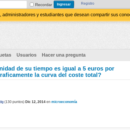
Registro
Recordar
administradores y estudiantes que desean compartir sus conocim
uetas
Usuarios
Hacer una pregunta
unidad de su tiempo es igual a 5 euros por
aficamente la curva del coste total?
dg
(
130
puntos)
Dic 12, 2014
en
microeconomía