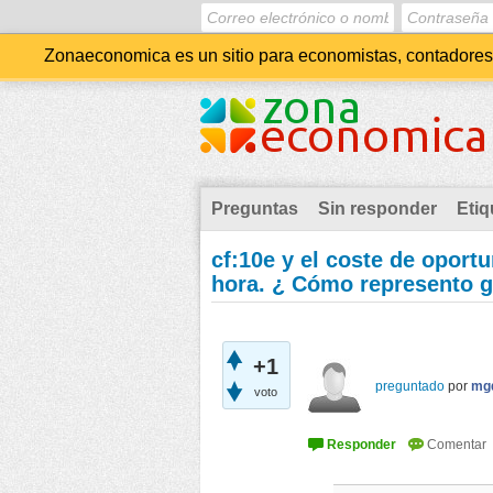
Zonaeconomica es un sitio para economistas, contadores, 
Preguntas
Sin responder
Etiq
cf:10e y el coste de oport
hora. ¿ Cómo represento gr
+1
preguntado
por
mg
voto