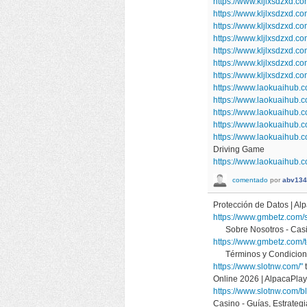
https://www.kljlxsdzxd.
https://www.kljlxsdzxd.
https://www.kljlxsdzxd.
https://www.kljlxsdzxd.c
https://www.kljlxsdzxd.co
https://www.kljlxsdzxd.
https://www.kljlxsdzxd.
https://www.laokuaihub.c
https://www.laokuaihub
https://www.laokuaihub
https://www.laokuaihub
https://www.laokuaihub.c
Driving Game
https://www.laokuaihub.c
comentado
por
abv134
Protección de Datos | 
https://www.gmbetz.com/
Sobre Nosotros - Casi
https://www.gmbetz.com/
Términos y Condicione
https://www.slotnw.com/"
Online 2026 | AlpacaP
https://www.slotnw.com/b
Casino - Guías, Estrat