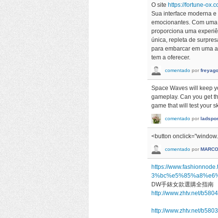
O site
https://fortune-ox.c
Sua interface moderna e
emocionantes. Com uma se
proporciona uma experiê
única, repleta de surpre
para embarcar em uma ave
tem a oferecer.
comentado
por
freyag
Space Waves will keep yo
gameplay. Can you get th
game that will test your sk
comentado
por
ladspo
<button onclick="window.l
comentado
por
MARCO
https://www.fashio
3%bc%e5%85%a8%e6
DW手錶女款選購全指南
http://www.zhtv.net/b580
http://www.zhtv.net/b580