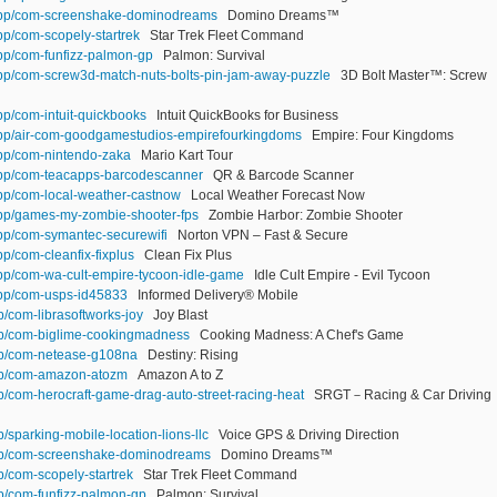
/app/com-screenshake-dominodreams
Domino Dreams™
pp/com-scopely-startrek
Star Trek Fleet Command
app/com-funfizz-palmon-gp
Palmon: Survival
/app/com-screw3d-match-nuts-bolts-pin-jam-away-puzzle
3D Bolt Master™: Screw
app/com-intuit-quickbooks
Intuit QuickBooks for Business
/app/air-com-goodgamestudios-empirefourkingdoms
Empire: Four Kingdoms
app/com-nintendo-zaka
Mario Kart Tour
/app/com-teacapps-barcodescanner
QR & Barcode Scanner
app/com-local-weather-castnow
Local Weather Forecast Now
/app/games-my-zombie-shooter-fps
Zombie Harbor: Zombie Shooter
app/com-symantec-securewifi
Norton VPN – Fast & Secure
pp/com-cleanfix-fixplus
Clean Fix Plus
app/com-wa-cult-empire-tycoon-idle-game
Idle Cult Empire - Evil Tycoon
/app/com-usps-id45833
Informed Delivery® Mobile
p/com-librasoftworks-joy
Joy Blast
app/com-biglime-cookingmadness
Cooking Madness: A Chef's Game
app/com-netease-g108na
Destiny: Rising
app/com-amazon-atozm
Amazon A to Z
pp/com-herocraft-game-drag-auto-street-racing-heat
SRGT－Racing & Car Driving
p/sparking-mobile-location-lions-llc
Voice GPS & Driving Direction
app/com-screenshake-dominodreams
Domino Dreams™
p/com-scopely-startrek
Star Trek Fleet Command
pp/com-funfizz-palmon-gp
Palmon: Survival