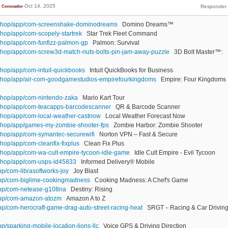
Oct 14, 2025
Conocedor
.shop/app/com-screenshake-dominodreams
Domino Dreams™
shop/app/com-scopely-startrek
Star Trek Fleet Command
shop/app/com-funfizz-palmon-gp
Palmon: Survival
shop/app/com-screw3d-match-nuts-bolts-pin-jam-away-puzzle
3D Bolt Master™:
shop/app/com-intuit-quickbooks
Intuit QuickBooks for Business
.shop/app/air-com-goodgamestudios-empirefourkingdoms
Empire: Four Kingdoms
shop/app/com-nintendo-zaka
Mario Kart Tour
.shop/app/com-teacapps-barcodescanner
QR & Barcode Scanner
shop/app/com-local-weather-castnow
Local Weather Forecast Now
shop/app/games-my-zombie-shooter-fps
Zombie Harbor: Zombie Shooter
shop/app/com-symantec-securewifi
Norton VPN – Fast & Secure
hop/app/com-cleanfix-fixplus
Clean Fix Plus
shop/app/com-wa-cult-empire-tycoon-idle-game
Idle Cult Empire - Evil Tycoon
.shop/app/com-usps-id45833
Informed Delivery® Mobile
pp/com-librasoftworks-joy
Joy Blast
/app/com-biglime-cookingmadness
Cooking Madness: A Chef's Game
/app/com-netease-g108na
Destiny: Rising
/app/com-amazon-atozm
Amazon A to Z
app/com-herocraft-game-drag-auto-street-racing-heat
SRGT－Racing & Car Drivin
pp/sparking-mobile-location-lions-llc
Voice GPS & Driving Direction