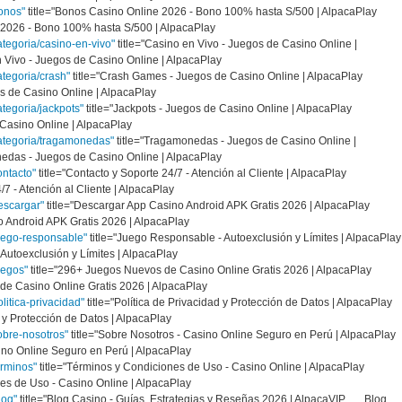
onos"
title="Bonos Casino Online 2026 - Bono 100% hasta S/500 | AlpacaPlay
2026 - Bono 100% hasta S/500 | AlpacaPlay
ategoria/casino-en-vivo"
title="Casino en Vivo - Juegos de Casino Online |
Vivo - Juegos de Casino Online | AlpacaPlay
ategoria/crash"
title="Crash Games - Juegos de Casino Online | AlpacaPlay
 de Casino Online | AlpacaPlay
tegoria/jackpots"
title="Jackpots - Juegos de Casino Online | AlpacaPlay
 Casino Online | AlpacaPlay
categoria/tragamonedas"
title="Tragamonedas - Juegos de Casino Online |
das - Juegos de Casino Online | AlpacaPlay
ontacto"
title="Contacto y Soporte 24/7 - Atención al Cliente | AlpacaPlay
7 - Atención al Cliente | AlpacaPlay
escargar"
title="Descargar App Casino Android APK Gratis 2026 | AlpacaPlay
 Android APK Gratis 2026 | AlpacaPlay
uego-responsable"
title="Juego Responsable - Autoexclusión y Límites | AlpacaPlay
utoexclusión y Límites | AlpacaPlay
uegos"
title="296+ Juegos Nuevos de Casino Online Gratis 2026 | AlpacaPlay
e Casino Online Gratis 2026 | AlpacaPlay
litica-privacidad"
title="Política de Privacidad y Protección de Datos | AlpacaPlay
 y Protección de Datos | AlpacaPlay
obre-nosotros"
title="Sobre Nosotros - Casino Online Seguro en Perú | AlpacaPlay
no Online Seguro en Perú | AlpacaPlay
erminos"
title="Términos y Condiciones de Uso - Casino Online | AlpacaPlay
s de Uso - Casino Online | AlpacaPlay
log"
title="Blog Casino - Guías, Estrategias y Reseñas 2026 | AlpacaVIP Blog