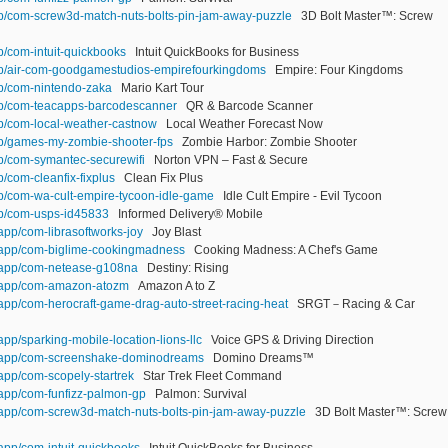
app/com-screw3d-match-nuts-bolts-pin-jam-away-puzzle
3D Bolt Master™: Screw
p/com-intuit-quickbooks
Intuit QuickBooks for Business
app/air-com-goodgamestudios-empirefourkingdoms
Empire: Four Kingdoms
pp/com-nintendo-zaka
Mario Kart Tour
app/com-teacapps-barcodescanner
QR & Barcode Scanner
pp/com-local-weather-castnow
Local Weather Forecast Now
app/games-my-zombie-shooter-fps
Zombie Harbor: Zombie Shooter
pp/com-symantec-securewifi
Norton VPN – Fast & Secure
p/com-cleanfix-fixplus
Clean Fix Plus
pp/com-wa-cult-empire-tycoon-idle-game
Idle Cult Empire - Evil Tycoon
app/com-usps-id45833
Informed Delivery® Mobile
/app/com-librasoftworks-joy
Joy Blast
m/app/com-biglime-cookingmadness
Cooking Madness: A Chef's Game
m/app/com-netease-g108na
Destiny: Rising
m/app/com-amazon-atozm
Amazon A to Z
/app/com-herocraft-game-drag-auto-street-racing-heat
SRGT－Racing & Car
app/sparking-mobile-location-lions-llc
Voice GPS & Driving Direction
om/app/com-screenshake-dominodreams
Domino Dreams™
/app/com-scopely-startrek
Star Trek Fleet Command
/app/com-funfizz-palmon-gp
Palmon: Survival
m/app/com-screw3d-match-nuts-bolts-pin-jam-away-puzzle
3D Bolt Master™: Screw
/app/com-intuit-quickbooks
Intuit QuickBooks for Business