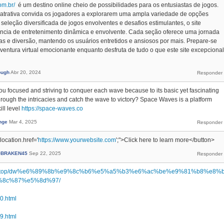
om.br/
é um destino online cheio de possibilidades para os entusiastas de jogos.
 atrativa convida os jogadores a explorarem uma ampla variedade de opções
leção diversificada de jogos envolventes e desafios estimulantes, o site
ncia de entretenimento dinâmica e envolvente. Cada seção oferece uma jornada
sas e diversão, mantendo os usuários entretidos e ansiosos por mais. Prepare-se
ntura virtual emocionante enquanto desfruta de tudo o que este site excepcional
ough
Abr 20, 2024
u focused and striving to conquer each wave because to its basic yet fascinating
rough the intricacies and catch the wave to victory? Space Waves is a platform
ill level
https://space-waves.co
nge
Mar 4, 2025
ocation.href='
https://www.yourwebsite.com
';">Click here to learn more</button>
BRAKEN45
Sep 22, 2025
nnode.top/dw%e6%89%8b%e9%8c%b6%e5%a5%b3%e6%ac%be%e9%81%b8%e8%
%8c%87%e5%8d%97/
40.html
39.html